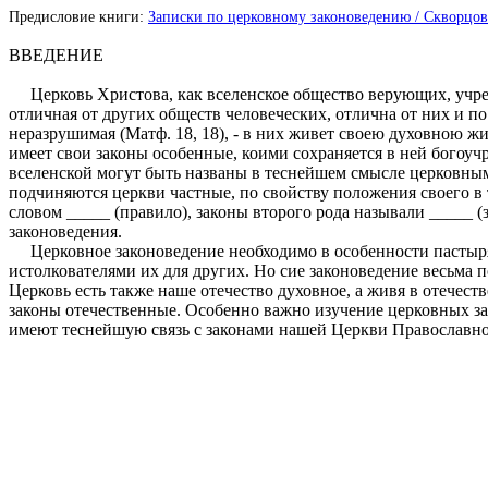
Предисловие книги:
Записки по церковному законоведению / Скворцов И.
ВВЕДЕНИЕ
Церковь Христова, как вселенское общество верующих, учрежд
отличная от других обществ человеческих, отлична от них и п
неразрушимая (Матф. 18, 18), - в них живет своею духовною ж
имеет свои законы особенные, коими сохраняется в ней богоуч
вселенской могут быть названы в теснейшем смысле церковным
подчиняются церкви частные, по свойству положения своего в 
словом _____ (правило), законы второго рода называли _____ (
законоведения.
Церковное законоведение необходимо в особенности пастырям
истолкователями их для других. Но сие законоведение весьма п
Церковь есть также наше отечество духовное, а живя в отечест
законы отечественные. Особенно важно изучение церковных за
имеют теснейшую связь с законами нашей Церкви Православно