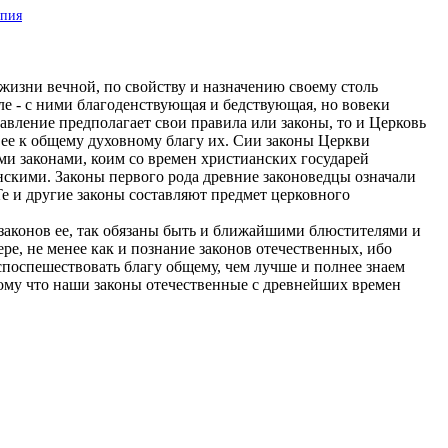
опия
изни вечной, по свойству и назначению своему столь
ле - с ними благоденствующая и бедствующая, но вовеки
авление предполагает свои правила или законы, то и Церковь
 ее к общему духовному благу их. Сии законы Церкви
ми законами, коим со времен христианских государей
нскими. Законы первого рода древние законоведцы означали
Те и другие законы составляют предмет церковного
аконов ее, так обязаны быть и ближайшими блюстителями и
ре, не менее как и познание законов отечественных, ибо
 споспешествовать благу общему, чем лучше и полнее знаем
тому что наши законы отечественные с древнейших времен