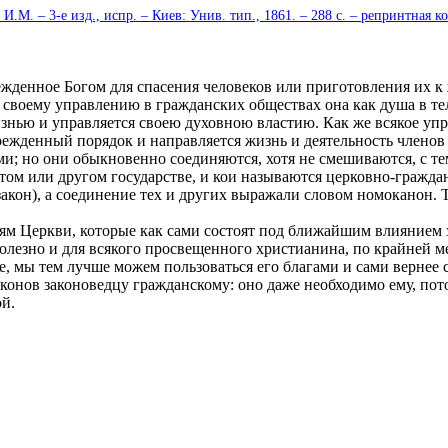
М. – 3-е изд., испр. – Киев: Унив. тип., 1861. – 288 с. – репринтная к
енное Богом для спасения человеков или приготовления их к ж
о своему управлению в гражданских обществах она как душа в те
изнью и управляется своею духовною властию. Как же всякое упр
режденный порядок и направляется жизнь и деятельность членов
и; но они обыкновенно соединяются, хотя не смешиваются, с те
том или другом государстве, и кои называются церковно-гражда
закон), а соединение тех и других выражали словом номоканон. 
 Церкви, которые как сами состоят под ближайшим влиянием з
олезно и для всякого просвещенного христианина, по крайней ме
ве, мы тем лучше можем пользоваться его благами и сами вернее
конов законоведцу гражданскому: оно даже необходимо ему, по
й.