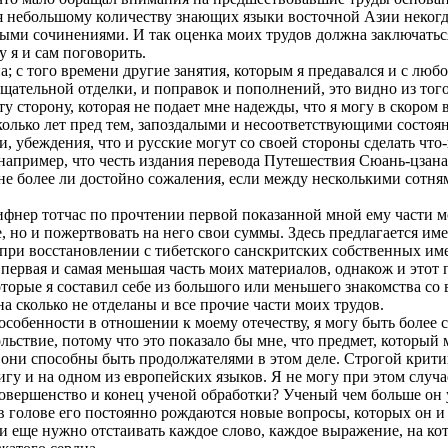
я небольшому количеству знающих языки восточной Азии некогда
ными сочинениями. И так оценка моих трудов должна заключаться
 я и сам поговорить.
; с того времени другие занятия, которым я предавался и с лю
ательной отделки, и поправок и пополнений, это видно из того,
ту сторону, которая не подает мне надежды, что я могу в скором
сколько лет пред тем, запоздалыми и несоответствующими состоя
и, убеждения, что и русские могут со своей стороны сделать что
 например, что честь издания перевода Путешествия Сюань-цзана
е более ли достойно сожаления, если между несколькими сотнями
нер тотчас по прочтении первой показанной мной ему части мо
 но и пожертвовать на него свои суммы. Здесь предлагается имен
при восстановлении с тибетского санскритских собственных имен
первая и самая меньшая часть моих материалов, однакож и этот
оторые я составил себе из большого или меньшего знакомства со
 сколько не отделаны и все прочие части моих трудов.
обенности в отношении к моему отечеству, я могу быть более с
льствие, потому что это показало бы мне, что предмет, который
и они способны быть продолжателями в этом деле. Строгой крити
игу и на одном из европейских языков. Я не могу при этом случа
овершенство и конец ученой обработки? Ученый чем больше он уг
голове его постоянно рождаются новые вопросы, которых он и н
и еще нужно отстаивать каждое слово, каждое выражение, на кот