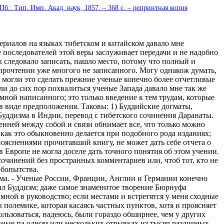
-Пб.: Тип. Имп. Акад. наук, 1857. – 368 c. – репринтная копия
риалов на языках тибетском и китайском давало мне
 последователей этой веры заслуживает передачи и не надобно
бы следовало записать, нашло место, потому что полный и
 прочтении уже многого не записанного. Могу однакож думать,
 могли это сделать прежние ученые конечно более отчетливые
гли до сих пор похвалиться ученые Запада давало мне так же
мной написанного; это только введение к тем трудам, которые
 в виде предположения. Таковы: 1) Буддийские догматы,
уддизма в Индии, перевод с тибетского сочинения Даранаты.
енней между собой и связи обнимает все, что только можно
 как это обыкновенно делается при подобного рода изданиях;
пояснениями прочитавший книгу, не может дать себе отчета о
 Европе не могла доселе дать точного понятия об этом учении.
чинений без пространных комментариев или, чтоб тот, кто не
юбопытства.
зма. - Ученые России, Франции, Англии и Германии конечно
чал Буддизм; даже самое знаменитое творение Бюрнуфа
то мной в руководство; если местами и встретятся у меня сходные
 полемике, которая касаясь частных пунктов, хотя и проясняет
ользоваться, надеюсь, были гораздо обширнее, чем у других
ванные па одном или нескольких отрывках из тысяч различных