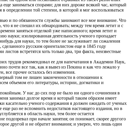
 еще заниматься спорами; для них дороже всякий час, который
 в определении той степени, в которой я мог воспользоваться
бовью и по обязанности службы занимают все мое внимание. Что
 что я не спешил их обнародовать; между тем время летит и с
 времени заняться отделкой уже написанного; время летит и
нию науки; изолированная деятельность ученого пропадает
-нибудь для науки, то тем более не заслуживает ли сожаления
, сделанного русским ориенталистом еще в 1845 году
 листов встретятся хоть только два, три факта, неизвестные
их трудов рекомендовал ее для напечатания в Академии Наук,
но почти все так, как я вывез из Пекина и как что лежало у
, все прочее осталось без изменения.
 первый том не лишен законченности в отношении к
 всем объемом его литературы, истории, догматики и
покойным. У нас до сих пор не было ни одного сочинения в
 меня занимал долгое время и который таким образом имеет
ки касательно ученого содержания я должен ожидать от ученых
е еще раз не вспомнить недостатков настоящего издания, но в
лубляется в область науки, тем более остается
е подозревал при начале занятия; он понимает, скорее другого
орое другой и не обратит внимания; и уверен, что лишь один