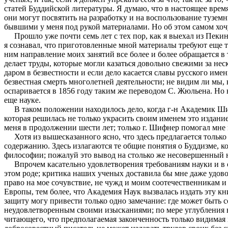
статей Буддийской литературы. Я думаю, что в настоящее врем
они могут посвятить на разработку и на воспользование тузем
бывшими у меня под рукой материалами. Но об этом самом хочу
Прошло уже почти семь лет с тех пор, как я выехал из Пекина
я сознавал, что приготовленные мной материалы требуют еще тщ
ним направление моих занятий все более и более обращается в 
делает труды, которые могли казаться довольно свежими за не
даром в безвестности и если дело касается славы русского имен
безвестная смерть многолетней деятельности; не видим ли мы,
оспаривается в 1856 году таким же переводом С. Жюльена. Но н
еще науке.
В таком положении находилось дело, когда г-н Академик Шиф
которая решилась не только украсить своим именем это издание,
меня в продолжении шести лет; только г. Шифнер помогал мне 
Хотя из вышесказанного ясно, что здесь предлагается только 
содержанию. Здесь излагаются те общие понятия о Буддизме, к
философии; пожалуй это вывод на столько же несовершенный на
Впрочем касательно удовлетворения требованиям науки и в ос
этом роде; критика наших ученых доставила бы мне даже удово
право на мое сочувствие, не чужд и моим соотечественникам 
Европы, тем более, что Академия Наук вызвалась издать эту кн
защиту могу привести только одно замечание: где может быть с
неудовлетворенным своими изысканиями; по мере углубления в 
читающего, что предполагаемая законченность только видимая 