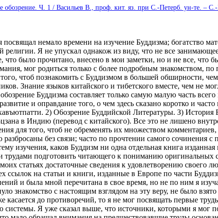
обозрение. Ч. 1 / Васильев В., проф. кит. яз. при С.-Петерб. ун-те. – С.
освящал немало времени на изучение Буддизма; богатство мате
религии. Я не упускал однакож из виду, что не все занимающее
е, что было прочитано, внесено в мои заметки, но и не все, что 
имания, мог родиться только с более подробным знакомством, по
того, чтоб познакомить с Буддизмом в большей обширности, чем
ников. Знание языков китайского и тибетского вместе, чем не мо
обозрение Буддизма составляет только самую малую часть всего 
азвитие и оправдание того, о чем здесь сказано коротко и часто
въютпатти. 2) О6озрение Буддийской Литературы. З) История Б
цзана в Индию (перевод с китайского). Все это не лишено внутр
ения для того, чтоб не обременять их множеством комментариев,
 разбросаны без связи; часто по прочтении самого сочинения с 
му изучения, каков Буддизм ни одна отдельная книга изданная в
ми трудами подготовить читающего к пониманию оригинальных со
в моих статьях достаточные сведения к удовлетворению своего л
х ссылок на статьи и книги, изданные в Европе по части Будди
нений и была мной перечитана в свое время, но не по ним я изу
винуло знакомство с настоящим взглядом на эту веру, не было взя
е касается до противоречий, то я не мог посвящать первые труды
ью системы. Я уже сказал выше, что источники, которыми я мог п
 то, что мало обращал внимания на предшествовавшие труды осно