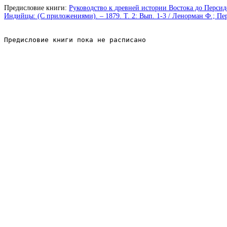
Предисловие книги:
Руководство к древней истории Востока до Персидс
Индийцы: (С приложениями). – 1879. Т. 2: Вып. 1-3 / Ленорман Ф.; Пер.
Предисловие книги пока не расписано