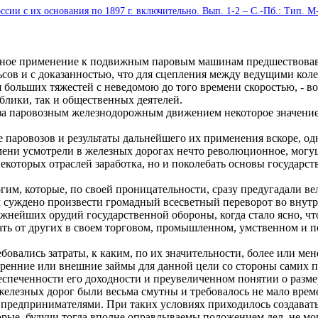
ии с их основания по 1897 г. включительно. Вып. 1-2 – С.-Пб.: Тип. М-в
ное применение к подвижным паровым машинам предшествовавши
сов и с доказанностью, что для сцепления между ведущими коле
ольших тяжестей с неведомою до того времени скоростью, - воз
ублики, так и общественных деятелей.
а паровозным железнодорожным движением некоторое значение, 
аровозов и результаты дальнейшего их применения вскоре, одна
мени усмотрели в железных дорогах нечто революционное, могу
которых отраслей заработка, но и поколебать основы государст
м, которые, по своей проницательности, сразу предугадали вел
м суждено произвести громадный всесветный переворот во внут
жнейших орудий государственной обороны, когда стало ясно, чт
ать от других в своем торговом, промышленном, умственном и п
овались затраты, к каким, по их значительности, более или ме
тренние или внешние займы для данной цели со стороны самих 
беспеченности его доходности и преувеличенном понятии о разм
елезных дорог были весьма смутны и требовалось не мало врем
предпринимателями. При таких условиях приходилось создавать
орые, будучи тогда вполне оправдываемы положением дел, не мог