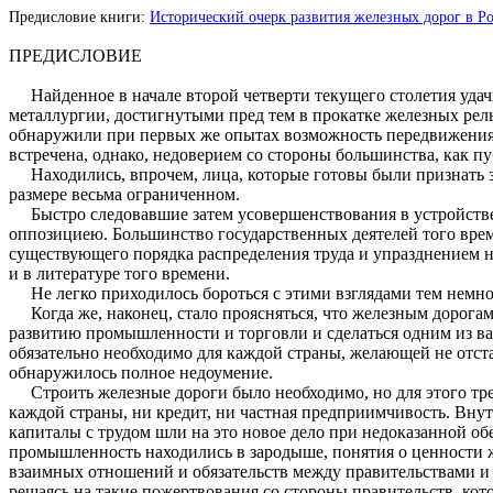
Предисловие книги:
Исторический очерк развития железных дорог в Росс
ПРЕДИСЛОВИЕ
Найденное в начале второй четверти текущего столетия удач
металлургии, достигнутыми пред тем в прокатке железных рель
обнаружили при первых же опытах возможность передвижения б
встречена, однако, недоверием со стороны большинства, как п
Находились, впрочем, лица, которые готовы были признать з
размере весьма ограниченном.
Быстро следовавшие затем усовершенствования в устройстве п
оппозициею. Большинство государственных деятелей того вре
существующего порядка распределения труда и упразднением не
и в литературе того времени.
Не легко приходилось бороться с этими взглядами тем немноги
Когда же, наконец, стало проясняться, что железным дорога
развитию промышленности и торговли и сделаться одним из ва
обязательно необходимо для каждой страны, желающей не отст
обнаружилось полное недоумение.
Строить железные дороги было необходимо, но для этого треб
каждой страны, ни кредит, ни частная предприимчивость. Вну
капиталы с трудом шли на это новое дело при недоказанной о
промышленность находились в зародыше, понятия о ценности ж
взаимных отношений и обязательств между правительствами и 
решаясь на такие пожертвования со стороны правительств, кот