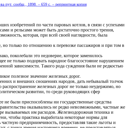
а пут. сообщ., 1898. – 659 c. – репринтная копия
х изобретений по части паровых котлов, в связи с успехами
сами и рельсами может быть достаточно простого трения,
можность, которая, при всей своей наглядности, была
но только по отношению к перевозке пассажиров и при том в
ко, поколебали это недоверие, которое заменилось
щее не только подорвать народное благосостояние нарушением
венной зависимости. Такого рода суждения были не редкостью
икое полезное значение железных дорог.
ренних и внешних сношениях народов, дать небывалый толчок
о распространение железных дорог не только неудержимо, но
олитическом развитии, то среди руководящих сфер
нее не были приспособлены ни государственные средства
правительства оказывались не редко невозможными, частные же
ере вызываемых им расходов. Железнодорожная техника и
ени, чтобы практика выработала некоторые нормы для
 частную предприимчивость, предоставляя такие льготы и
ут, с точки зрения настоящего времени, не представляться