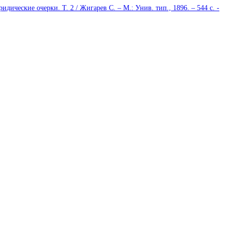
дические очерки. Т. 2 / Жигарев С. – М.: Унив. тип., 1896. – 544 с. -