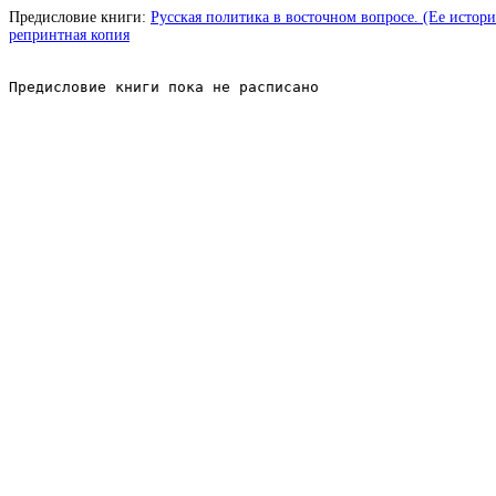
Предисловие книги:
Русская политика в восточном вопросе. (Ее история
репринтная копия
Предисловие книги пока не расписано