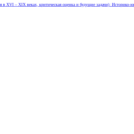
 в XVI – XIX веках, критическая оценка и будущие задачи): Историко-юри