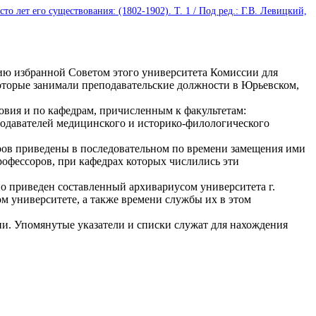
 лет его существования: (1802-1902). Т. 1 / Под ред.: Г.В. Левицкий,
ю избранной Советом этого университета Комиссии для
которые занимали преподавательские должности в Юрьевском,
вия и по кафедрам, причисленным к факультетам:
одавателей медицинского и историко-филологического
ов приведены в последовательном по времени замещения ими
рофессоров, при кафедрах которых числились эти
о приведен составленный архивариусом университета г.
м университете, а также времени службы их в этом
. Упомянутые указатели и списки служат для нахождения