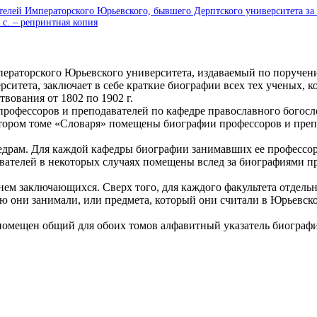
лей Императорского Юрьевского, бывшего Дерптского университета за сто
 с. – репринтная копия
раторского Юрьевского университета, издаваемый по поручени
ситета, заключает в себе краткие биографии всех тех ученых, 
вования от 1802 по 1902 г.
фессоров и преподавателей по кафедре православного богосло
втором томе «Словаря» помещены биографии профессоров и преп
драм. Для каждой кафедры биографии занимавших ее профессор
вателей в некоторых случаях помещены вслед за биографиями п
м заключающихся. Сверх того, для каждого факультета отдельн
ю они занимали, или предмета, который они считали в Юрьевско
мещен общий для обоих томов алфавитный указатель биографии