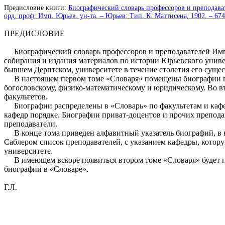
Предисловие книги:
Биографический словарь профессоров и преподавате
орд. проф. Имп. Юрьев. ун-та. – Юрьев: Тип. К. Маттисена, 1902. – 674
ПРЕДИСЛОВИЕ
Биографический словарь профессоров и преподавателей Импе
собирания и издания материалов по истории Юрьевского универ
бывшем Дерптском, университете в течение столетия его сущест
В настоящем первом томе «Словаря» помещены биографии про
богословскому, физико-математическому и юридическому. Во 
факультетов.
Биографии распределены в «Словарь» по факультетам и кафе
кафедр порядке. Биографии приват-доцентов и прочих препода
преподаватели.
В конце тома приведен алфавитный указатель биографий, в не
Саблером список преподавателей, с указанием кафедры, котору
университете.
В имеющем вскоре появиться втором томе «Словаря» будет по
биографии в «Словаре».
Г.Л.