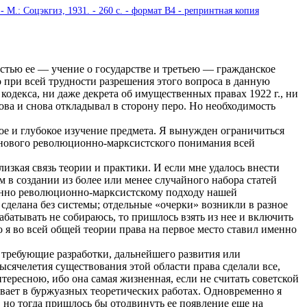
- М.: Соцэкгиз, 1931. - 260 с. - формат В4 - репринтная копия
астью ее — учение о государстве и третьею — гражданское
о при всей трудности разрешения этого вопроса в данную
одекса, ни даже декрета об имущественных правах 1922 г., ни
снова и снова откладывал в сторону перо. Но необходимость
ое и глубокое изучение предмета. Я вынужден ограничиться
ля нового революционно-марксистского понимания всей
изкая связь теории и практики. И если мне удалось внести
 в создании из более или менее случайного набора статей
менно революционно-марксистскому подходу нашей
сделана без системы; отдельные «очерки» возникли в разное
батывать не собираюсь, то пришлось взять из нее и включить
о я во всей общей теории права на первое место ставил именно
, требующие разработки, дальнейшего развития или
ысячелетия существования этой области права сделали все,
тересною, ибо она самая жизненная, если не считать советской
бывает в буржуазных теоретических работах. Одновременно я
, но тогда пришлось бы отодвинуть ее появление еще на