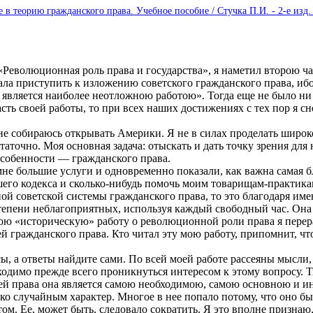
е в теорию гражданского права. Учебное пособие / Стучка П.И. - 2-е изд. 
 «Революционная роль права и государства», я наметил второю ч
чала приступить к изложению советского гражданского права, иб
является наиболее неотложною работою». Тогда еще не было ни к
 часть своей работы, то при всех наших достижениях с тех пор я 
не собираюсь открывать Америки. Я не в силах проделать широк
таточно. Моя основная задача: отыскать и дать точку зрения д
особенности — гражданского права.
не большие услуги и одновременно показали, как важна самая бл
его кодекса и сколько-нибудь помочь моим товарищам-практикам
ной советской системы гражданского права, то это благодаря и
тепени неблагоприятных, используя каждый свободный час. Она 
ою «историческую» работу о революционной роли права я перера
й гражданского права. Кто читал эту мою работу, припомнит, чт
сы, а ответы найдите сами. По всей моей работе рассеяны мысли
ходимо прежде всего проникнуться интересом к этому вопросу. Т
лей права она является самою необходимою, самою основною и ин
лько случайным характер. Многое в нее попало потому, что оно 
ом. Ее, может быть, следовало сократить. Я это вполне признаю