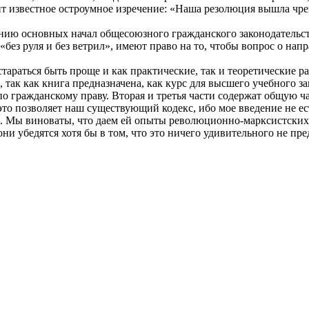
жит известное остроумное изречение: «Наша резолюция вышла чре
ию основных начал общесоюзного гражданского законодательств
«без руля и без ветрил», имеют право на то, чтобы вопрос о нап
араться быть проще и как практические, так и теоретические раб
, так как книга предназначена, как курс для высшего учебного 
по гражданскому праву. Вторая и третья части содержат общую ч
это позволяет наш существующий кодекс, ибо мое введение не е
ь. Мы виноваты, что даем ей опыты революционно-марксистских
ни убедятся хотя бы в том, что это ничего удивительного не пре