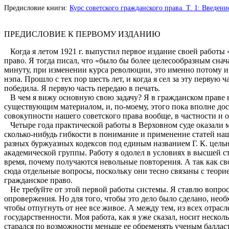
Предисловие книги:
Курс советского гражданского права. Т. 1: Введени
ПРЕДИСЛОВИЕ К ПЕРВОМУ ИЗДАНИЮ
Когда я летом 1921 г. выпустил первое издание своей работы
право. Я тогда писал, что «было бы более целесообразным сна
минуту, при изменении курса революции, это именно потому и 
нэпа. Прошло с тех пор шесть лет, и когда я сел за эту первую
победила. Я первую часть передаю в печать.
В чем я вижу основную свою задачу? Я в гражданском праве 
существующим материалом, и, по-моему, этого пока вполне дос
совокупности нашего советского права вообще, в частности и 
Четыре года практической работы в Верховном суде оказали м
сколько-нибудь гибкости в понимание и применение статей наш
разных буржуазных кодексов под единым названием Г. К. цель
академической группы. Работу я одолел в условиях в высшей с
время, почему получаются невольные повторения. А так как св
сюда отдельные вопросы, поскольку они тесно связаны с теорие
гражданское право.
Не требуйте от этой первой работы системы. Я ставлю вопро
опровержения. Но для того, чтобы это дело было сделано, необ
чтобы отпугнуть от нее все живое. А между тем, из всех отрас
государственности. Моя работа, как я уже сказал, носит неско
старался по возможности меньше ее обременять ученым балласт