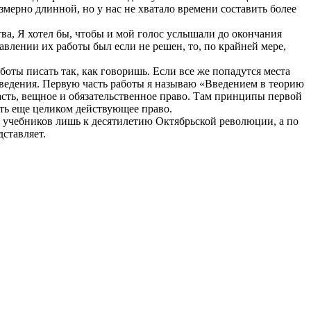
змерно длинной, но у нас не хватало времени составить более
а, Я хотел бы, чтобы и мой голос услышали до окончания
равлении их работы был если не решен, то, по крайней мере,
оты писать так, как говоришь. Если все же попадутся места
заведения. Первую часть работы я называю «Введением в теорию
асть, вещное и обязательственное право. Там принципы первой
сть еще целиком действующее право.
 учебников лишь к десятилетию Октябрьской революции, а по
дставляет.