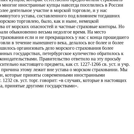
ьно многие иностранные купцы навсегда поселились в России
лее деятельное участие в морской торговле, и у нас
помянутого устава, составленного под влиянием тогдашних
морскою торговлею, было, как и ныне, немецкой
тва от морских опасностей и частные страховые конторы. Но
вали обыкновенно весьма недолгое время. На место
страхования если и не прекращалось у нас с конца прошедшего
овли в течение нынешнего века, делалось все более и более
шилось организовать дело морского страхования более
анных государствах, петербургское купечество обратилось к
конодательствами. Правительство ответило на эту просьбу
тельно настоящего предмета, как ст. 1227-1266 св. уст. и учр.
, то причина этому лежит вне устава о морском страховании. Мы
лами, которые приняты современными иностранными
 1232 св. уст. торг. говорит: «в случаях, которые в настоящих
ла, принятые другими государствами».