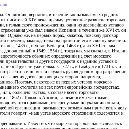
опия
. Он возник, вероятно, в течение так называемых средних
ских писателей XIV века, преимущественное развитие торговых
ии, итальянского происхождения, один из древнейших уставов
страхования уже был знаком Испании; в течении же XVI ст. он
лю. Однако же, на первых порах, кажется, повсюду договор
но времени, законодательства принятии его к своему ведению:
оны, 1435 г., и устав Венеции, 1468 г.), а из XVI ст. нам
, дополненный в 1549, 1554 г.), тогда как мы сказали, в Италии
, недостаточность обычных определений на счет морского
ли правительства и других государств к изданию уставов о
., но в Пруссии уже только в 1727 г., в Гамбурге в 1731 г. Со
онтрагентов и не могли служить руководством при разрешении
ду соглашения договаривающихся сторон, например,
ванною. Поэтому, некоторые из первых уставов морского
ынешнего столетия во всех почти европейских государствах,
 или, большею частью, в составе всего торгового
мании в 1862 г. Только в Англии, за немногими частными
уководствуются правилами, отвергнутыми по указанию опыта,
удебной организации, оказывается возможным применять к делу
атели говорят: «наш устав морского страхования содержится в
ореплавании. Известно, что морская торговля наша сделалась
ных купцов, которые естественно предпочитали страховать