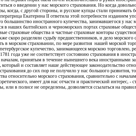
отиться о введении у нас морского страхования. Но когда довол
ы, когда, с другой стороны, и русские купцы стали принимать бо
мператрица Екатерина II ответила этой потребности изданием у
что большинство иностранного купечества, занимавшегося у нас 
ься в наших балтийских и черноморских портах страховые общес
рвые страховые общества и частные страховые конторы существо
кже скоро разделяли судьбу предшественников, и дело морского 
ть в морском страховании, по мере развития нашей морской торг
петербургское купечество, занимающееся морскою торговлею, ре
1781 года уже не соответствует состоянию страхования в иностр
о началам, принятым в течение нынешнего века иностранными за
, который и составляет наше действующее законодательство относи
рского страхования до сих пор не получило у нас большого развития
ьства относительно морского страхования, сравнительно с нача
ретического, имеет для нас отчасти и практический интерес, - ст.
ны, или в полисе не определены, дозволяется ссылаться на прави