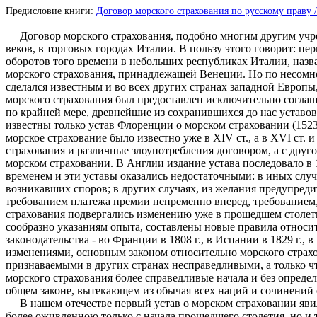
Предисловие книги:
Договор морского страхования по русскому праву / 
Договор морского страхования, подобно многим другим учреж
веков, в торговых городах Италии. В пользу этого говорит: п
оборотов того времени в небольших республиках Италии, назв
морского страхования, принадлежащей Венеции. Но по несомне
сделался известным и во всех других странах западной Европ
морского страхования был предоставлен исключительно соглаше
по крайней мере, древнейшие из сохранившихся до нас уставов о 
известны только устав Флоренции о морском страховании (1523 г
морское страхование было известно уже в XIV ст., а в XVI ст.
страхования и различные злоупотребления договором, а с друго
морском страховании. В Англии издание устава последовало в 160
временем и эти уставы оказались недостаточными: в иных сл
возникавших споров; в других случаях, из желания предупред
требованием платежа премии непременно вперед, требованием, 
страхования подвергались изменению уже в прошедшем столетии
сообразно указаниям опыта, составлены новые правила относит
законодательства - во Франции в 1808 г., в Испании в 1829 г., 
изменениями, основным законом относительно морского страхов
признаваемыми в других странах несправедливыми, а только ч
морского страхования более справедливые начала и без определ
общем законе, вытекающем из обычая всех наций и сочинений 
В нашем отечестве первый устав о морском страховании явился 
более оживленною только с начала прошедшего столетия, но и 