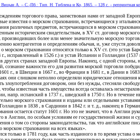
Вицын А. – С.-Пб.: Тип. Н. Тиблена и Ко, 1865. – 128 с. - репринтная к
дениям торгового права, заимствован нами от западной Европы
ервые известия о морском страховании, встречающиеся у итальян
ания различных предметов, встречающихся в морском страхован
нным историческим свидетельствам, в XV ст. договор морского 
ы, производивших более или менее значительную морскую торгов
нию контрагентов и определениям обычая, и, уже спустя доволь
морском страховании относятся только к XV ст. (это устав Барсел
., исправленный в 1526 г.) и устав Испании и Голландии (1537 г.
 и в других странах западной Европы. Наконец, с одной стороны
й, сознание важности его для развития морской торговли побуди
1 г., в Швеции в 1667 г., во Франции в 1681 г., в Дании в 1683 г
учаях они слишком неполно определяли юридические отношения к
ить злоупотребления договором, они без нужды, стесняли свобо
чтобы известная часть имущества всегда оставалась незастрахо
, напр. испанский в 1737 г., шведский в 1750 г. Но в течение н
ельно морского страхования и изданы или отдельными уставами,
в Голландии в 1838 , в Сардинии в 1842 г. и т. д., наконец в Гер
ания остается статут 1601 г. Но это не значит, что в Англии р
то в Англии, по особым условиям ее государственной жизни и с
ения о том со стороны законодательства, так что английские пис
о морском страховании на всех языках».
только в 1781 году, как часть изданного в то время устава о м
то на первых порах была почти исключительно в руках иностран