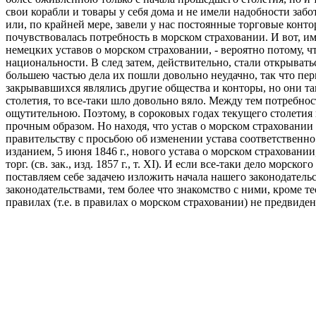
свои корабли и товары у себя дома и не имели надобности заб
или, по крайней мере, завели у нас постоянные торговые контор
почувствовалась потребность в морском страховании. И вот, и
немецких уставов о морском страховании, - вероятно потому, 
национальности. В след затем, действительно, стали открыват
большею частью дела их пошли довольно неудачно, так что пе
закрывавшихся являлись другие общества и конторы, но они та
столетия, то все-таки шло довольно вяло. Между тем потребнос
ощутительною. Поэтому, в сороковых годах текущего столетия 
прочным образом. Но находя, что устав о морском страховании 
правительству с просьбою об изменении устава соответственн
изданием, 5 июня 1846 г., нового устава о морском страховании
торг. (св. зак., изд. 1857 г., т. XI). И если все-таки дело мо
поставляем себе задачею изложить начала нашего законодател
законодательствами, тем более что знакомство с ними, кроме тео
правилах (т.е. в правилах о морском страховании) не предвиде