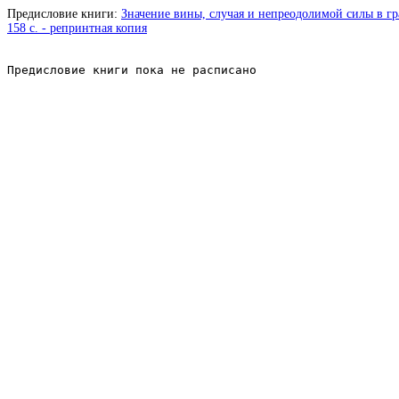
Предисловие книги:
Значение вины, случая и непреодолимой силы в гр
158 с. - репринтная копия
Предисловие книги пока не расписано