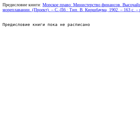
Предисловие книги:
Морское право: Министерство финансов. Высочайш
мореплавании. (Проект). – С.-Пб.: Тип. В. Киршбаума, 1902. – 163 c. –
Предисловие книги пока не расписано