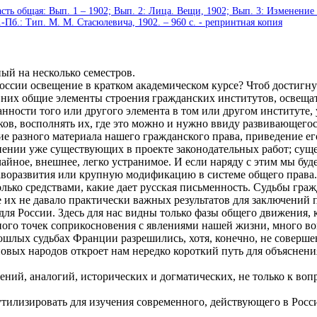
асть общая: Вып. 1 – 1902; Вып. 2: Лица. Вещи, 1902; Вып. 3: Изменени
С.-Пб.: Тип. М. М. Стасюлевича, 1902. – 960 с. - репринтная копия
й на несколько семестров.
ии освещение в кратком академическом курсе? Чтоб достигнуть
из них общие элементы строения гражданских институтов, освещ
нности того или другого элемента в том или другом институте, 
ов, восполнять их, где это можно и нужно ввиду развивающегос
е разного материала нашего гражданского права, приведение ег
нии уже существующих в проекте законодательных работ; сущес
чайное, внешнее, легко устранимое. И если наряду с этим мы буд
праворазвития или крупную модификацию в системе общего права.
ько средствами, какие дает русская письменность. Судьбы граж
е их не давало практически важных результатов для заключений 
для России. Здесь для нас видны только фазы общего движения,
ного точек соприкосновения с явлениями нашей жизни, много во
шлых судьбах Франции разрешились, хотя, конечно, не совершен
 новых народов откроет нам нередко короткий путь для объясне
й, аналогий, исторических и догматических, не только к вопр
изировать для изучения современного, действующего в России