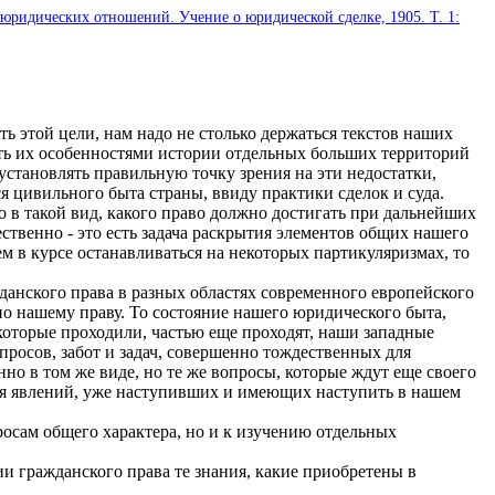
е юридических отношений. Учение о юридической сделке, 1905. Т. 1:
 этой цели, нам надо не столько держаться текстов наших
ать их особенностями истории отдельных больших территорий
установлять правильную точку зрения на эти недостатки,
я цивильного быта страны, ввиду практики сделок и суда.
о в такой вид, какого право должно достигать при дальнейших
твенно - это есть задача раскрытия элементов общих нашего
ем в курсе останавливаться на некоторых партикуляризмах, то
данского права в разных областях современного европейского
по нашему праву. То состояние нашего юридического быта,
 которые проходили, частью еще проходят, наши западные
просов, забот и задач, совершенно тождественных для
но в том же виде, но те же вопросы, которые ждут еще своего
ния явлений, уже наступивших и имеющих наступить в нашем
осам общего характера, но и к изучению отдельных
 гражданского права те знания, какие приобретены в