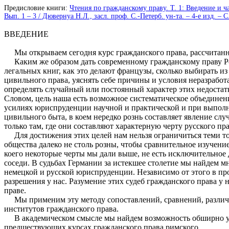
Предисловие книги:
Чтения по гражданскому праву. Т. 1: Введение и ч
Вып. 1 – 3 / Дювернуа Н.Л., засл. проф. С.-Петерб. ун-та. – 4-е изд. – 
ВВЕДЕНИЕ
Мы открываем сегодня курс гражданского права, рассчитанны
Каким же образом дать современному гражданскому праву Росс
легальных книг, как это делают французы, сколько выбирать 
цивильного права, уяснять себе причины и условия неразработа
определять случайный или постоянный характер этих недостатк
Словом, цель наша есть возможное систематическое объединени
усилиях юриспруденции научной и практической и при выполне
цивильного быта, в коем нередко рознь составляет явление слу
только там, где они составляют характерную черту русского 
Для достижения этих целей нам нельзя ограничиться теми тол
общества далеко не столь розны, чтобы сравнительное изучени
коего некоторые черты мы дали выше, не есть исключительное 
соседи. В судьбах Германии за истекшее столетие мы найдем м
немецкой и русской юриспруденции. Независимо от этого в про
разрешения у нас. Разумение этих судеб гражданского права у
праве.
Мы применим эту методу сопоставлений, сравнений, различени
институтов гражданского права.
В академическом смысле мы найдем возможность обширно утил
предшествующих курсах гражданского права римского.