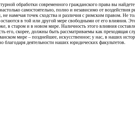
турной обработки современного гражданского права вы найдете
астолько самостоятельно, полно и независимо от воздействия р
не намечая точек сходства и различия с римским правом. Не то
не остаются в той или другой мере свободными от его влияния. Э
токе, в старом и в новом мире. Наличность этого влияния состав
сть его, скорее, должны быть рассматриваемы как преходящая сл
манском мире – позднейшее, искусственное; у нас, в наших истор
о благодаря деятельности наших юридических факультетов.