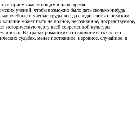
 этот прием самым общим в наше время.
имских учений, чтобы возможно было дать сколько-нибудь
лько учебные и ученые труды всегда сводят счеты с римским
то влияние может быть не полное, несознанное, посредствуемое,
ляет историческую черту всей современной культуры
учайность. В странах романских это влияние есть частью
ических судьбах, менее постоянное, неровное, случайное, в