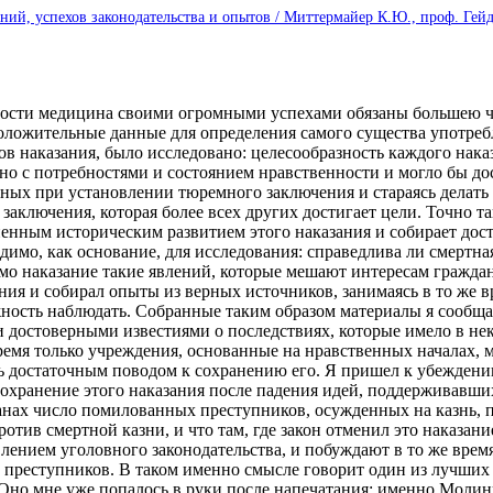
ний, успехов законодательства и опытов / Миттермайер К.Ю., проф. Гейдел
ности медицина своими огромными успехами обязаны большею ч
ложительные данные для определения самого существа употреб
ов наказания, было исследовано: целесообразность каждого нака
сно с потребностями и состоянием нравственности и могло бы до
ных при установлении тюремного заключения и стараясь делать 
аключения, которая более всех других достигает цели. Точно та
пенным историческим развитием этого наказания и собирает дос
димо, как основание, для исследования: справедлива ли смертная 
амо наказание такие явлений, которые мешают интересам гражда
ия и собирал опыты из верных источников, занимаясь в то же в
ожность наблюдать. Собранные таким образом материалы я сообщ
 достоверными известиями о последствиях, которые имело в не
емя только учреждения, основанные на нравственных началах, м
достаточным поводом к сохранению его. Я пришел к убеждению,
сохранение этого наказания после падения идей, поддерживавших
анах число помилованных преступников, осужденных на казнь, 
отив смертной казни, и что там, где закон отменил это наказан
нием уголовного законодательства, и побуждают в то же время,
и преступников. В таком именно смысле говорит один из лучши
1862). Оно мне уже попалось в руки после напечатания; именно Мол