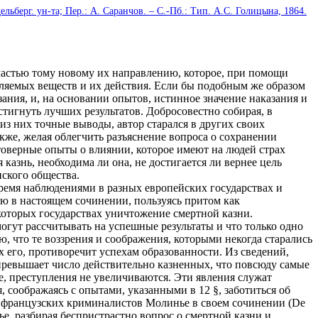
ьберг. ун-та; Пер.: А. Саранчов. – С.-Пб.: Тип. А.С. Голицына, 1864.
астью тому новому их направлению, которое, при помощи
ляемых веществ и их действия. Если бы подобным же образом
зания, и, на основании опытов, истинное значение наказания и
стигнуть лучших результатов. Добросовестно собирая, в
из них точные выводы, автор старался в других своих
кже, желая облегчить разъяснение вопроса о сохранении
товерные опыты о влиянии, которое имеют на людей страх
казнь, необходима ли она, не достигается ли вернее цель
нского общества.
ремя наблюдениями в разных европейских государствах и
аю в настоящем сочинении, пользуясь притом как
которых государствах уничтожение смертной казни.
огут рассчитывать на успешные результаты и что только одно
 что те воззрения и соображения, которыми некогда старались
 его, противоречит успехам образованности. Из сведений,
превышает число действительно казненных, что повсюду самые
ие, преступления не увеличиваются. Эти явления служат
 соображаясь с опытами, указанными в 12 §, заботиться об
х французских криминалистов Молинье в своем сочинении (De
инье, разбирая беспристрастно вопрос о смертной казни и