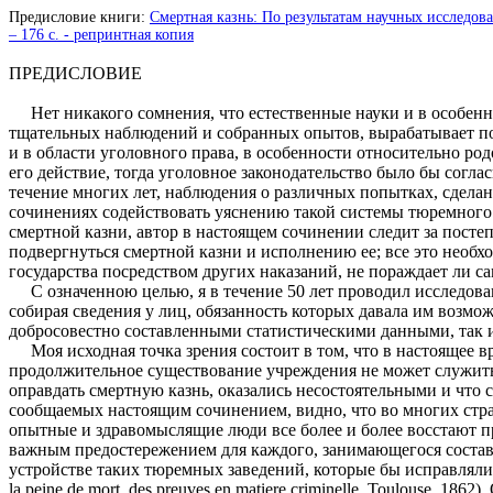
Предисловие книги:
Смертная казнь: По результатам научных исследова
– 176 с. - репринтная копия
ПРЕДИСЛОВИЕ
Нет никакого сомнения, что естественные науки и в особен
тщательных наблюдений и собранных опытов, вырабатывает по
и в области уголовного права, в особенности относительно род
его действие, тогда уголовное законодательство было бы согла
течение многих лет, наблюдения о различных попытках, сделан
сочинениях содействовать уяснению такой системы тюремного з
смертной казни, автор в настоящем сочинении следит за посте
подвергнуться смертной казни и исполнению ее; все это необхо
государства посредством других наказаний, не пораждает ли с
С означенною целью, я в течение 50 лет проводил исследован
собирая сведения у лиц, обязанность которых давала им возм
добросовестно составленными статистическими данными, так и
Моя исходная точка зрения состоит в том, что в настоящее вр
продолжительное существование учреждения не может служить 
оправдать смертную казнь, оказались несостоятельными и что 
сообщаемых настоящим сочинением, видно, что во многих стр
опытные и здравомыслящие люди все более и более восстают пр
важным предостережением для каждого, занимающегося составле
устройстве таких тюремных заведений, которые бы исправлял
la peine de mort, des preuves en matiere criminelle. Toulouse. 