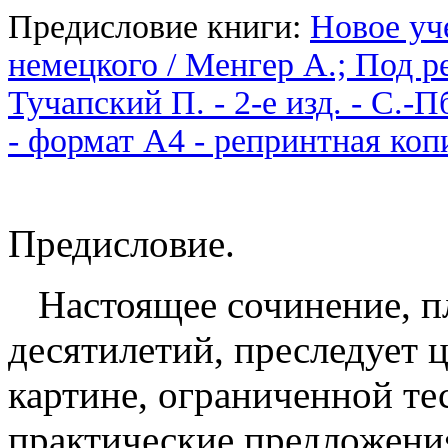
Предисловие книги:
Новое уч
немецкого / Менгер А.; Под ре
Тучапский П. - 2-е изд. - С.-П
- формат А4 - репринтная коп
Предисловие.
Настоящее сочинение, п
десятилетий, преследует 
картине, ограниченной те
практические предложени