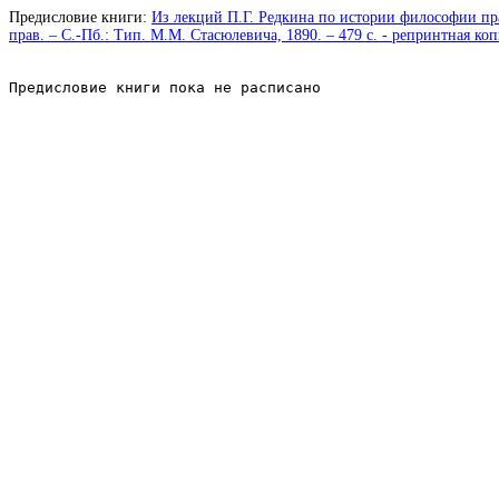
Предисловие книги:
Из лекций П.Г. Редкина по истории философии прав
прав. – С.-Пб.: Тип. М.М. Стасюлевича, 1890. – 479 с. - репринтная ко
Предисловие книги пока не расписано