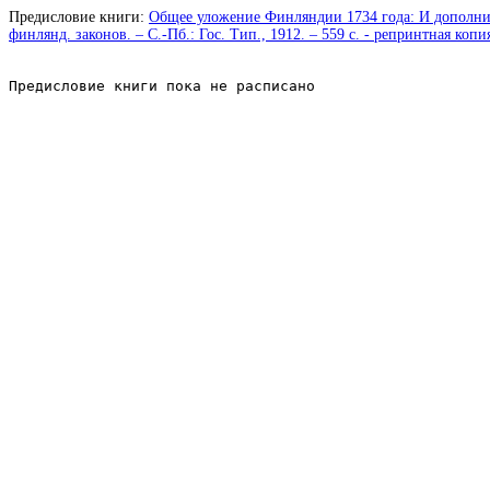
Предисловие книги:
Общее уложение Финляндии 1734 года: И дополнител
финлянд. законов. – С.-Пб.: Гос. Тип., 1912. – 559 с. - репринтная копи
Предисловие книги пока не расписано