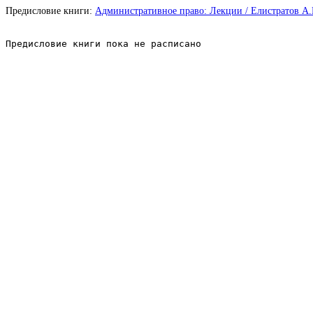
Предисловие книги:
Административное право: Лекции / Елистратов А.И.
Предисловие книги пока не расписано