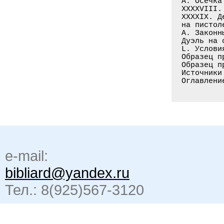
A. Осечка
XXXXVIII.
XXXXIX. Д
на пистол
A. Законн
Дуэль на 
L. Услови
Образец п
Образец п
Источники
Оглавлени
e-mail:
bibliard@yandex.ru
Тел.: 8(925)567-3120