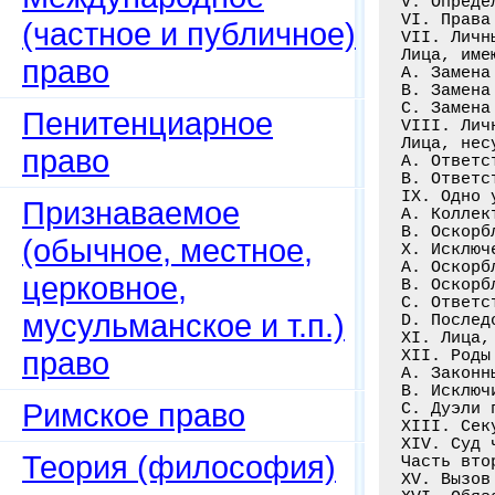
V. Опреде
VI. Права
(частное и публичное)
VII. Личн
Лица, име
право
A. Замена
B. Замена
C. Замена
Пенитенциарное
VIII. Лич
Лица, нес
право
A. Ответс
B. Ответс
IX. Одно 
Признаваемое
A. Коллек
B. Оскорб
(обычное, местное,
X. Исключ
A. Оскорб
церковное,
B. Оскорб
C. Ответс
мусульманское и т.п.)
D. Послед
XI. Лица,
право
XII. Роды
A. Законн
B. Исключ
Римское право
C. Дуэли 
XIII. Сек
XIV. Суд 
Теория (философия)
Часть втор
XV. Вызов