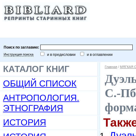
Поиск по заглавию:
Инструкция поиска
и в предисловии
и в оглавлении
КАТАЛОГ КНИГ
Главная
/
МЯГКАЯ 
Дуэль
ОБЩИЙ СПИСОК
С.-Пб
АНТРОПОЛОГИЯ.
форма
ЭТНОГРАФИЯ
Такж
ИСТОРИЯ
Дуэль