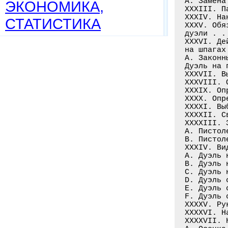
A. Замена
ЭКОНОМИКА,
XXXIII. П
XXXIV. На
СТАТИСТИКА
XXXV. Обя
дуэли . .
XXXVI. Де
на шпагах
A. Законн
Дуэль на 
XXXVII. В
XXXVIII. 
XXXIX. Оп
XXXX. Опр
XXXXI. Вы
XXXXII. С
XXXXIII. 
A. Пистол
B. Пистол
XXXIV. Ви
A. Дуэль 
B. Дуэль 
C. Дуэль 
D. Дуэль 
E. Дуэль 
F. Дуэль 
XXXXV. Ру
XXXXVI. Н
XXXXVII. 