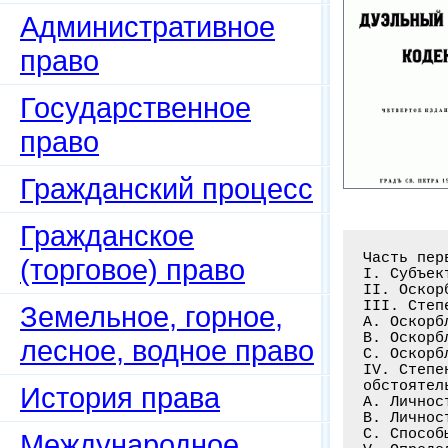
Административное
право
Государственное
право
Гражданский процесс
Гражданское
Часть перв
(торговое) право
I. Субъек
II. Оскор
III. Степ
Земельное, горное,
A. Оскорб
B. Оскорб
лесное, водное право
C. Оскорб
IV. Степе
обстоятел
История права
A. Личнос
B. Личнос
C. Способ
Международное