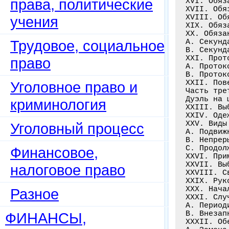
права, политические
XVI. Обяз
XVII. Обя
XVIII. Об
учения
XIX. Обяз
XX. Обяза
Трудовое, социальное
A. Секунд
B. Секунд
XXI. Прот
право
A. Проток
В. Проток
XXII. Пов
Уголовное право и
Часть трет
Дуэль на 
криминология
XXIII. Вы
XXIV. Оде
XXV. Виды
Уголовный процесс
A. Подвиж
B. Непрер
C. Продол
Финансовое,
XXVI. При
XXVII. Вы
налоговое право
XXVIII. С
XXIX. Рук
XXX. Нача
Разное
XXXI. Слу
A. Период
B. Внезап
ФИНАНСЫ,
XXXII. Об