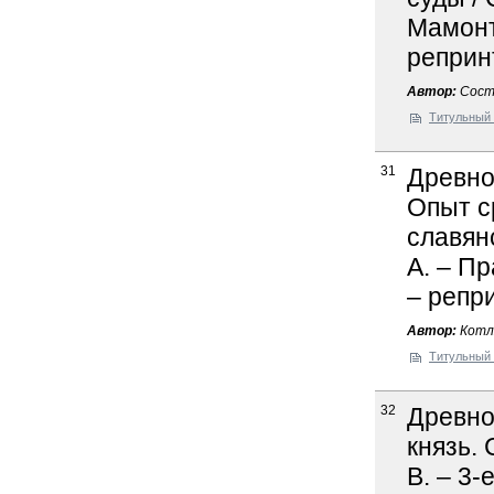
Мамонто
реприн
Автор:
Сост.
Титульный 
31
Древно
Опыт с
славянс
А. – Пр
– репр
Автор:
Котля
Титульный 
32
Древно
князь. 
В. – 3-е