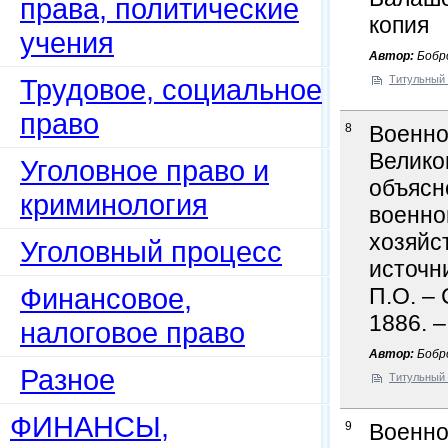
права, политические
копия
учения
Автор:
Бобро
Трудовое, социальное
Титульный 
право
8
Военно
Велико
Уголовное право и
объясн
криминология
военно
хозяйс
Уголовный процесс
источни
Финансовое,
П.О. – 
1886. –
налоговое право
Автор:
Бобро
Разное
Титульный 
ФИНАНСЫ,
9
Военно