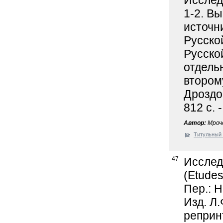
Исслед
1-2. В
источн
Русской
Русско
отдель
второму
Дроздов
812 с. 
Автор:
Мроче
Титульный 
47
Исслед
(Etudes 
Пер.: Н
Изд. Л.
реприн