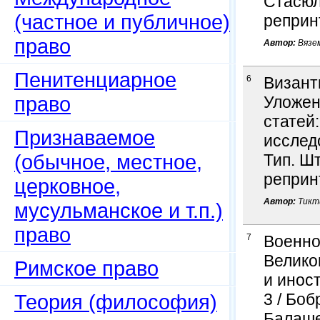
Стасюле
(частное и публичное)
реприн
право
Автор:
Вязем
Пенитенциарное
6
Визант
право
Уложен
статей
Признаваемое
исследо
(обычное, местное,
Тип. Шт
реприн
церковное,
Автор:
Тикти
мусульманское и т.п.)
право
7
Военно
Велико
Римское право
и инос
Теория (философия)
3 / Боб
Балаше