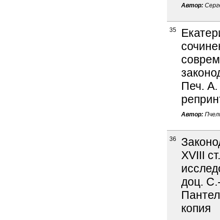
Автор:
Серге
35
Екатер
сочине
соврем
законод
Печ. А.
реприн
Автор:
Пчели
36
Законо
XVIII с
исследо
доц. С.
Пантеле
копия