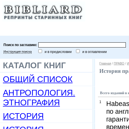
Поиск по заглавию:
Инструкция поиска
и в предисловии
и в оглавлении
КАТАЛОГ КНИГ
Главная
/
ПРАВО
/
И
История пр
ОБЩИЙ СПИСОК
АНТРОПОЛОГИЯ.
Всего изданий в 
ЭТНОГРАФИЯ
1
Habeas
по анг
ИСТОРИЯ
гарант
времен