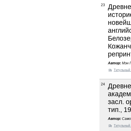
23
Древне
истори
новейш
английс
Белозер
Кожанчи
реприн
Автор:
Мэн Г
Титульный 
24
Древне
академ
засл. о
тип., 1
Автор:
Самок
Титульный 