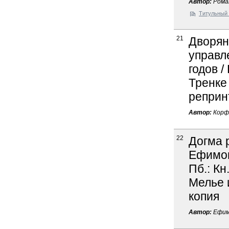
Автор:
Роман
Титульный 
21
Дворян
управл
годов /
Тренке 
реприн
Автор:
Корф 
22
Догма 
Ефимов 
Пб.: Кн
Мелье и
копия
Автор:
Ефимо