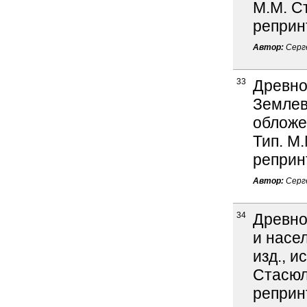
М.М. Ст
реприн
Автор:
Серге
33
Древно
Землев
обложен
Тип. М.
реприн
Автор:
Серге
34
Древно
и насел
изд., и
Стасюле
реприн