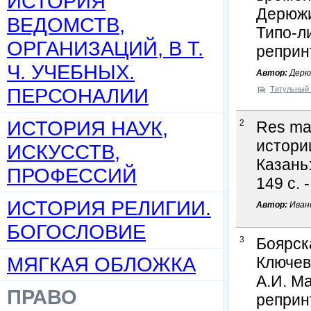
ИСТОРИЯ
Дерюжи
ВЕДОМСТВ,
Типо-ли
ОРГАНИЗАЦИЙ, В Т.
реприн
Ч. УЧЕБНЫХ.
Автор:
Дерю
ПЕРСОНАЛИИ
Титульный 
ИСТОРИЯ НАУК,
2
Res man
истории
ИСКУССТВ,
Казань:
ПРОФЕССИЙ
149 с. 
ИСТОРИЯ РЕЛИГИИ.
Автор:
Ивано
БОГОСЛОВИЕ
3
Боярск
МЯГКАЯ ОБЛОЖКА
Ключевс
А.И. Ма
ПРАВО
реприн