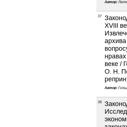
Автор:
Латки
37
Законо
XVIII в
Извлеч
архива
вопрос
нравах
веке / 
О. Н. П
реприн
Автор:
Гольц
38
Законо
Исслед
эконом
закона