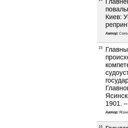
Главне
повальн
Киев: У
реприн
Автор:
Сокол
15
Главны
происх
компет
судоус
госуда
Главног
Ясински
1901. –
Автор:
Ясинс
16