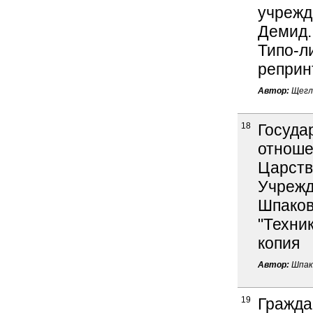
учрежде
Демид.
Типо-ли
реприн
Автор:
Щегло
18
Госуда
отноше
Царств
Учрежд
Шпаков 
"Техник
копия
Автор:
Шпако
19
Гражда