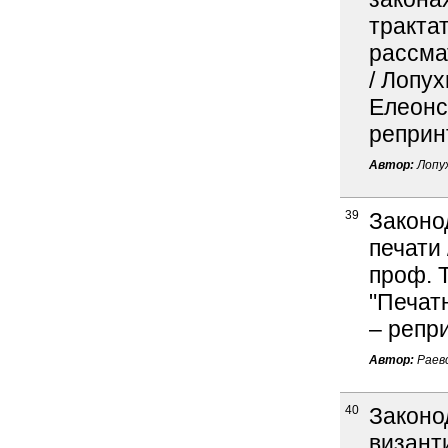
тракта
рассма
/ Лопух
Елеонск
реприн
Автор:
Лопух
39
Законо
печати 
проф. Т
"Печатн
– репр
Автор:
Раевс
40
Законо
визант