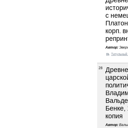
Древне
истори
с немец
Платоно
корп. в
реприн
Автор:
Эверс
Титульный 
28
Древне
царско
полити
Владими
Вальден
Бенке, 
копия
Автор:
Вальд