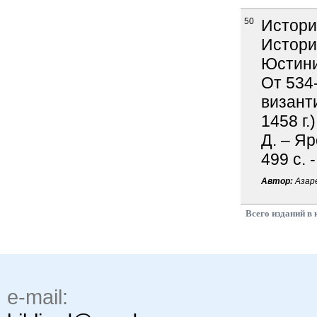
50
История
Истори
Юстини
От 534-
византи
1458 г.)
Д. – Яр
499 с. 
Автор:
Азаре
Всего изданий в 
e-mail: