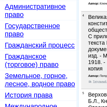
Автор:
Ключе
Административное
право
4
Велика
консти
Государственное
обществ
право
С прил
текста
Гражданский процесс
докуме
Гражданское
изд. - 
1918. -
(торговое) право
копия
Земельное, горное,
Автор:
Петр
лесное, водное право
Титульный 
История права
5
Верхов
Б.Л., К
Международное