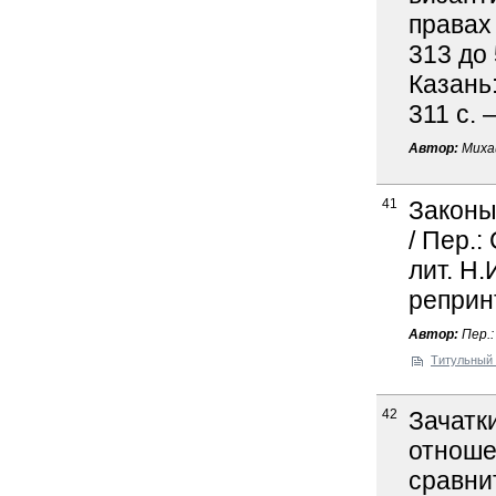
правах
313 до 
Казань:
311 с. 
Автор:
Миха
41
Законы
/ Пер.:
лит. Н.
реприн
Автор:
Пер.:
Титульный 
42
Зачатк
отноше
сравни