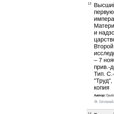
13
Высший
первую
импера
Матери
и надз
царств
Второй
исслед
– 7 ноя
прив.-д
Тип. С.
"Труд",
копия
Автор:
Грибо
Титульный 
14