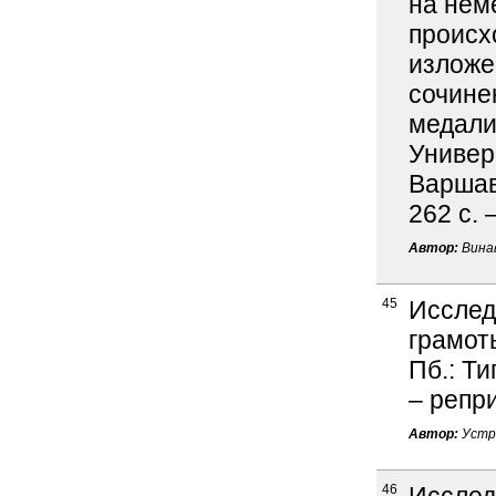
на нем
происх
изложе
сочине
медали
Универ
Варшава
262 с. 
Автор:
Винав
45
Исслед
грамоты
Пб.: Ти
– репр
Автор:
Устр
46