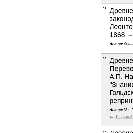
25
Древне
законо
Леонтов
1868. –
Автор:
Леон
26
Древне
Перевод
А.П. На
"Знание
Гольдсм
реприн
Автор:
Мэн Г
Титульный 
27