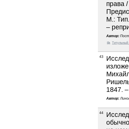
права /
Предис
М.: Тип
– репр
Автор:
Пост 
Титульный 
43
Исслед
изложе
Михайл
Ришелье
1847. –
Автор:
Линов
44
Исслед
обычног