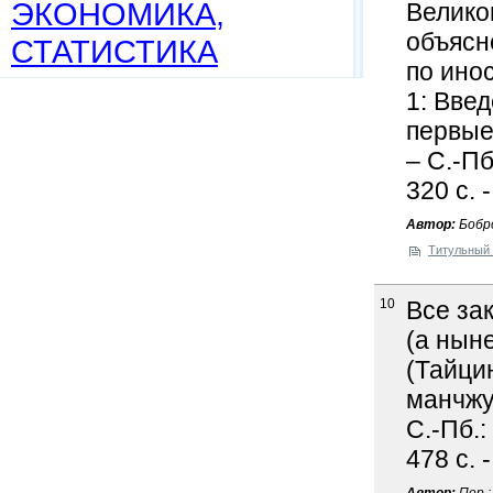
ЭКОНОМИКА,
Велико
объясн
СТАТИСТИКА
по ино
1: Вве
первые
– С.-Пб
320 с. 
Автор:
Бобро
Титульный 
10
Все за
(а нын
(Тайцин
манчжур
С.-Пб.:
478 с. 