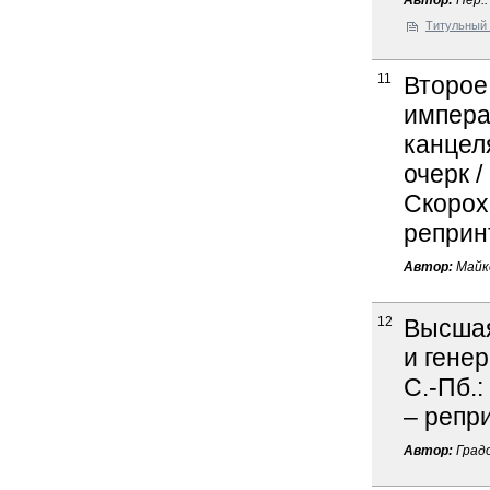
Автор:
Пер.:
Титульный 
11
Второе
импера
канцел
очерк /
Скорохо
реприн
Автор:
Майко
12
Высшая
и генер
С.-Пб.:
– репр
Автор:
Градо