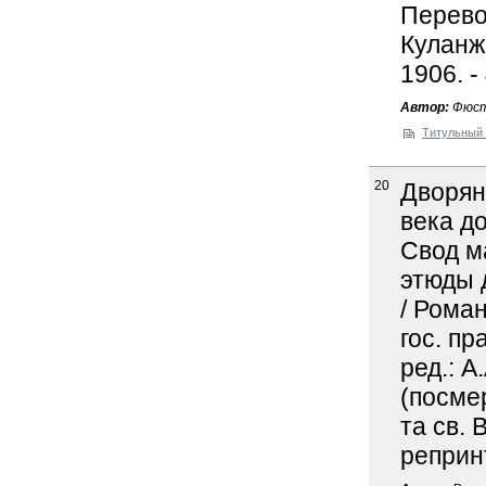
Перево
Куланж.
1906. -
Автор:
Фюст
Титульный 
20
Дворянс
века д
Свод м
этюды 
/ Рома
гос. пр
ред.: А
(посмер
та св. 
реприн