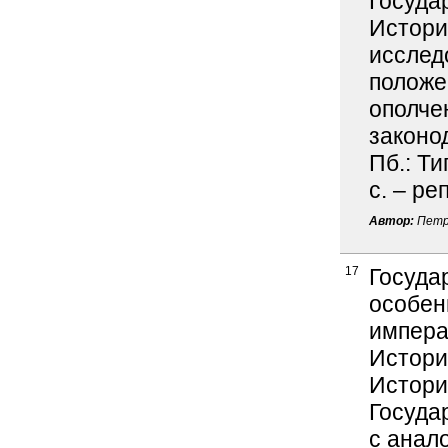
Госуда
Истори
исслед
положе
ополче
законод
Пб.: Ти
с. – ре
Автор:
Петр
17
Госуда
особен
импера
Истори
Истори
Госуда
с анал