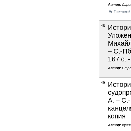
Автор:
Дарес
Титульный 
48
Истори
Уложен
Михайл
– С.-Пб
167 с. 
Автор:
Стро
49
Истори
судопр
А. – С.
канцеля
копия
Автор:
Куниц