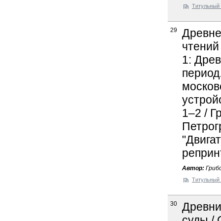
Титульный 
29
Древне
чтений
1: Дре
период.
москов
устрой
1–2 / Г
Петрогр
"Двигат
реприн
Автор:
Грибо
Титульный 
30
Древни
суды / 