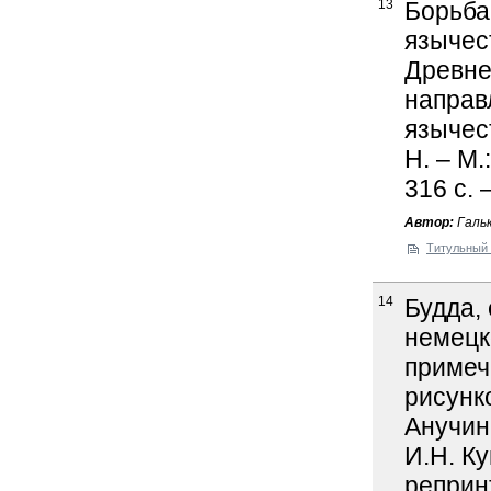
13
Борьба
язычес
Древне
направ
язычест
Н. – М.
316 c. 
Автор:
Гальк
Титульный 
14
Будда, 
немецк
примеч
рисунко
Анучин 
И.Н. Ку
реприн