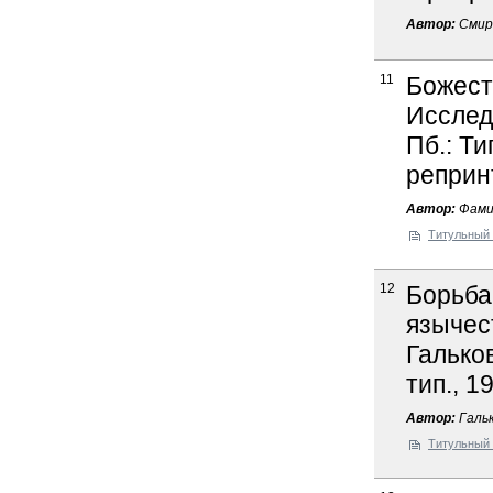
Автор:
Смир
11
Божест
Исслед
Пб.: Ти
реприн
Автор:
Фами
Титульный 
12
Борьба
язычест
Гальков
тип., 1
Автор:
Гальк
Титульный 