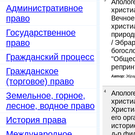
3
Аполог
Административное
христи
право
Вечное
христи
Государственное
природы
право
/ Эбрар
богосло
Гражданский процесс
"Общест
реприн
Гражданское
Автор:
Эбрар
(торговое) право
4
Аполог
Земельное, горное,
христи
лесное, водное право
Христи
его ор
История права
историе
Международное
д-р фи