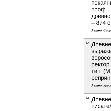
покаян
проф. –
древнос
– 874 с
Автор:
Смир
42
Древне
выраже
веросо
ректор 
тип. (М
реприн
Автор:
Хрис
43
Древне
писател