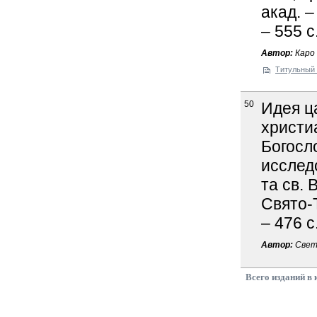
акад. –
– 555 c
Автор:
Каро 
Титульный 
50
Идея ц
христи
Богосл
исследо
та св. 
Свято-
– 476 с
Автор:
Светл
Всего изданий