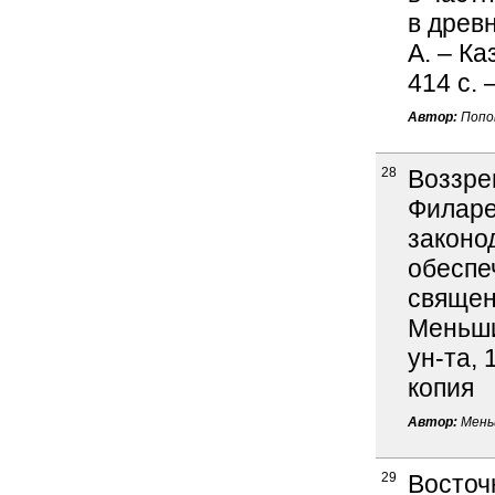
в древ
А. – Ка
414 c. 
Автор:
Попов
28
Воззре
Филаре
законо
обеспе
священн
Меньши
ун-та, 
копия
Автор:
Мень
29
Восточ