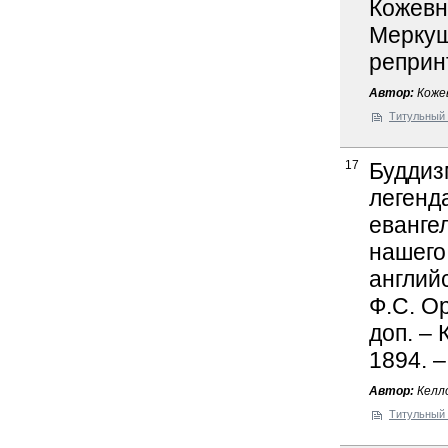
Кожевни
Меркуше
реприн
Автор:
Кожев
Титульный 
17
Буддиз
легенд
еванге
нашего
английс
Ф.С. Ор
доп. – 
1894. –
Автор:
Келло
Титульный 