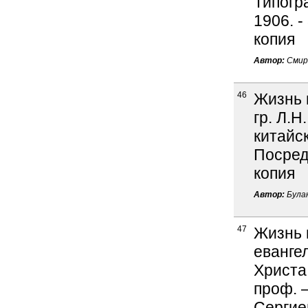
Типогр
1906. -
копия
Автор:
Смир
46
Жизнь 
гр. Л.Н
китайск
Посредн
копия
Автор:
Булан
47
Жизнь 
еванге
Христа 
проф. –
Сергиев