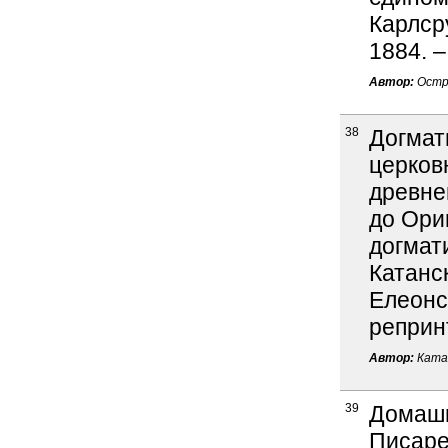
Карлсру
1884. –
Автор:
Остро
38
Догмат
церков
древне
до Ори
догмат
Катанск
Елеонск
реприн
Автор:
Катан
39
Домашн
Писарев