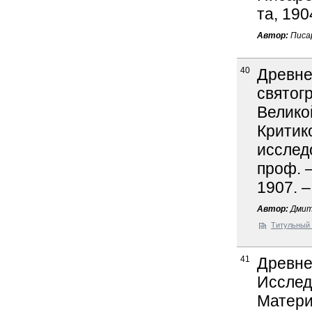
та, 190
Автор:
Писар
40
Древне
святог
Велико
Критик
исслед
проф. –
1907. –
Автор:
Дмитр
Титульный 
41
Древне
Исслед
Матери