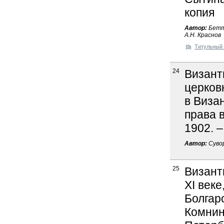
копия
Автор:
Бетта
А.Н. Краснов
Титульный 
24
Визант
церков
в Визан
права в
1902. –
Автор:
Сувор
25
Визант
XI веке
Болгар
Комнина