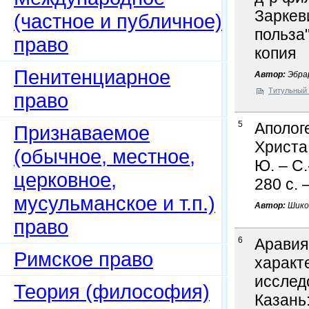
Заркеви
(частное и публичное)
польза"
право
копия
Пенитенциарное
Автор:
Эбрар
Титульный 
право
5
Аполог
Признаваемое
Христа
(обычное, местное,
Ю. – С.
церковное,
280 с. 
мусульманское и т.п.)
Автор:
Шико
право
6
Аравия
Римское право
характ
исслед
Теория (философия)
Казань: