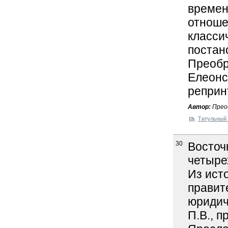
времен
отноше
класси
постано
Преобра
Елеонск
реприн
Автор:
Прео
Титульный 
30
Восточ
четыре
Из ист
правит
юридич
П.В., п