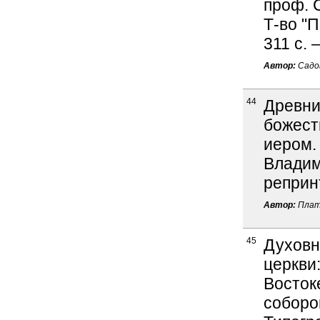
проф. С
Т-во "П
311 с. 
Автор:
Садов
44
Древни
божест
иером. 
Владими
реприн
Автор:
Плат
45
Духовн
церкви
Востоке
соборо