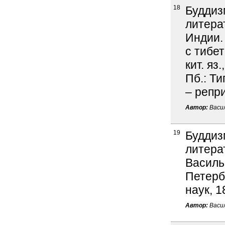
18
Буддиз
литера
Индии.
с тибет
кит. яз.
Пб.: Ти
– репр
Автор:
Васил
19
Буддиз
литера
Василье
Петерб.
наук, 1
Автор:
Васил