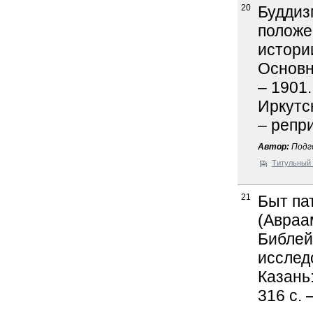
20
Буддиз
положе
истории
Основн
– 1901.
Иркутск
– репр
Автор:
Подго
Титульный 
21
Быт па
(Авраа
Библей
исслед
Казань:
316 с. 