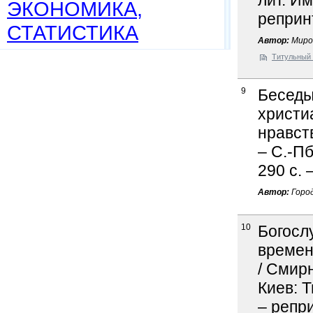
лит. Им
ЭКОНОМИКА,
реприн
СТАТИСТИКА
Автор:
Миро
Титульный 
9
Беседы
христи
нравств
– С.-Пб
290 с. 
Автор:
Город
10
Богосл
времен
/ Смирн
Киев: Т
– репр