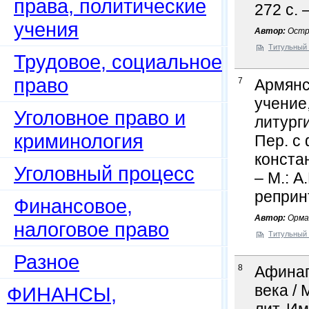
права, политические
272 c. 
учения
Автор:
Остр
Титульный 
Трудовое, социальное
право
7
Армянс
учение
Уголовное право и
литург
криминология
Пер. с
констан
Уголовный процесс
– М.: А
реприн
Финансовое,
Автор:
Орман
налоговое право
Титульный 
Разное
8
Афинаго
века / 
ФИНАНСЫ,