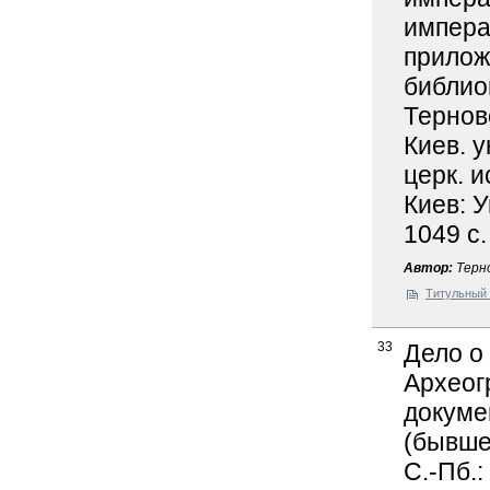
импера
прилож
библио
Терновс
Киев. у
церк. и
Киев: У
1049 с.
Автор:
Терно
Титульный 
33
Дело о
Археог
докуме
(бывше
С.-Пб.: