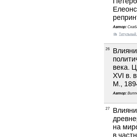
Петерб.
Елеонск
реприн
Автор:
Скаба
Титульный 
26
Влияни
полити
века. 
XVI в. 
М., 189
Автор:
Виппе
27
Влияни
древне
на мир
в част