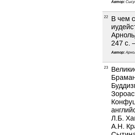
Автор:
Сысуе
22
В чем 
иудейст
Арнольд
247 с. 
Автор:
Арнол
23
Велики
Браман
Буддиз
Зороас
Конфуц
английс
Л.Б. Ха
А.Н. Кр
Сытина,