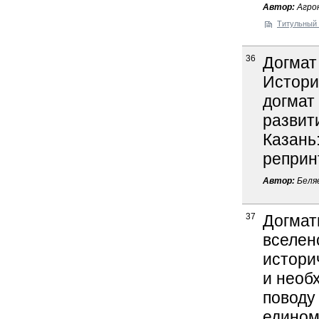
Автор:
Агрон
Титульный 
36
Догмат
Истори
догмат
развити
Казань:
реприн
Автор:
Беляе
37
Догмат
вселен
истори
и необ
поводу
едином