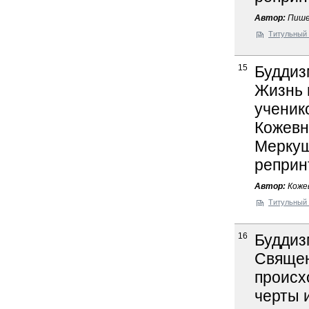
Автор:
Пишел
Титульный 
15
Буддиз
Жизнь 
ученико
Кожевни
Меркуше
реприн
Автор:
Кожев
Титульный 
16
Буддиз
Священ
происх
черты и