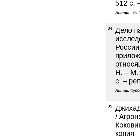
512 с. 
Автор:
34
Дело п
исслед
России
прилож
относя
Н. – М.
с. – ре
Автор:
Субб
35
Джихад
/ Агрон
Коковин
копия