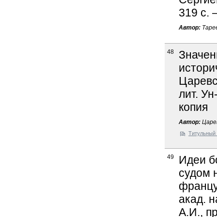
319 с. 
Автор:
Тарее
48
Значен
истори
Царевск
лит. Ун
копия
Автор:
Царев
Титульный 
49
Идеи б
судом 
француз
акад. н
А.И., 