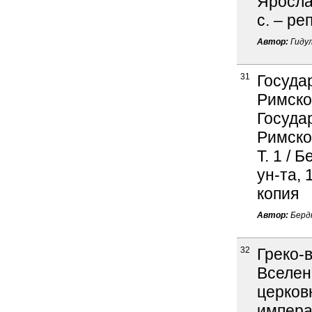
Ярослав
с. – ре
Автор:
Гидул
31
Госуда
Римско
Госуда
Римско
Т. 1 / 
ун-та, 
копия
Автор:
Бердн
32
Греко-
Вселен
церков
импера