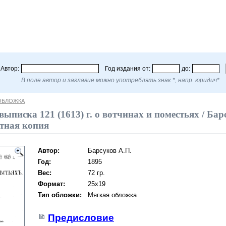
Автор:
Год издания от:
до:
В поле автор и заглавие можно употреблять знак *, напр. юридич*
ОБЛОЖКА
ыписка 121 (1613) г. о вотчинах и поместьях / Барсу
нтная копия
Автор:
Барсуков А.П.
Год:
1895
Вес:
72 гр.
Формат:
25х19
Тип обложки:
Мягкая обложка
Предисловие