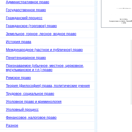
Административное право
Государственное право
Гражданский процесс
Гражданское (торговое) право
Земельное, горное, лесное, водное право
История права
Международное (частное и публичное) право
Пенитенциарное право
Признаваемое (обычное, местное, церковное,
мусульманское и т.п.) право
Римское право
Теория (философия) права, политические учения
Трудовое, социальное право
Уголовное право и криминология
Уголовный процесс
Финансовое, налоговое право
Разное