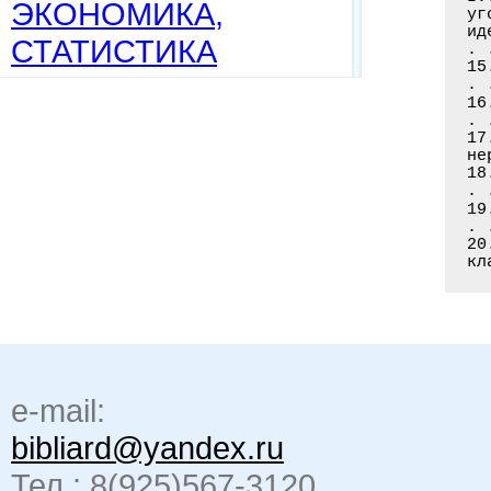
ЭКОНОМИКА,
уг
ид
СТАТИСТИКА
. 
15
. 
16
. 
17
не
18
. 
19
. 
20
кл
e-mail:
bibliard@yandex.ru
Тел.: 8(925)567-3120