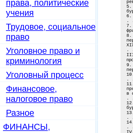
права, политические
ре
5.
учения
бу
6.
. 
Трудовое, социальное
7.
фр
право
8.
пе
XI
Уголовное право и
. 
I
криминология
пр
9.
пе
Уголовный процесс
10
. 
11
Финансовое,
пр
в 
налоговое право
. 
12
бу
Разное
13
. 
14
ФИНАНСЫ,
. 
IV