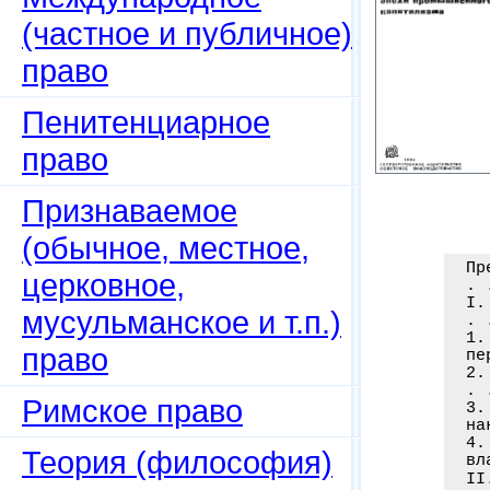
(частное и публичное)
право
Пенитенциарное
право
Признаваемое
(обычное, местное,
Пр
церковное,
. 
I.
мусульманское и т.п.)
. 
1.
право
пе
2.
. 
Римское право
3.
на
4.
Теория (философия)
вл
I