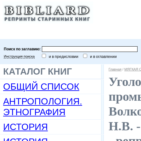
Поиск по заглавию:
Инструкция поиска
и в предисловии
и в оглавлении
КАТАЛОГ КНИГ
Главная
/
МЯГКАЯ 
Уголо
ОБЩИЙ СПИСОК
пром
АНТРОПОЛОГИЯ.
Волко
ЭТНОГРАФИЯ
Н.В. -
ИСТОРИЯ
- реп