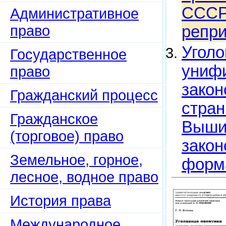
СССР,
Административное
право
репри
Уголо
Государственное
унифи
право
закон
Гражданский процесс
стран
Гражданское
Вышин
(торговое) право
закон
Земельное, горное,
форма
лесное, водное право
История права
Международное