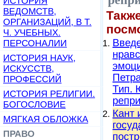
ИСТОРИЯ
ВЕДОМСТВ,
Такж
ОРГАНИЗАЦИЙ, В Т.
посм
Ч. УЧЕБНЫХ.
Введе
ПЕРСОНАЛИИ
нравс
ИСТОРИЯ НАУК,
эмоци
ИСКУССТВ,
Петра
ПРОФЕССИЙ
Тип. 
ИСТОРИЯ РЕЛИГИИ.
репри
БОГОСЛОВИЕ
Кант 
МЯГКАЯ ОБЛОЖКА
госуд
ПРАВО
постр