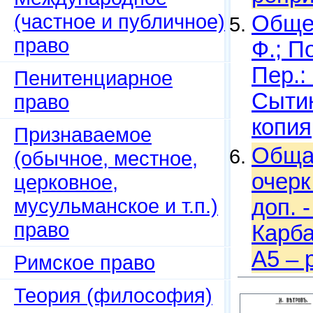
(частное и публичное)
Общее
право
Ф.; П
Пер.:
Пенитенциарное
Сытин
право
копия
Признаваемое
Обща
(обычное, местное,
очерк 
церковное,
мусульманское и т.п.)
доп. 
право
Карба
A5 – 
Римское право
Теория (философия)