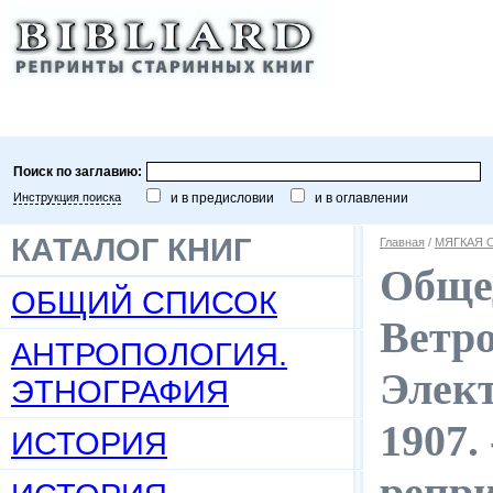
Поиск по заглавию:
Инструкция поиска
и в предисловии
и в оглавлении
КАТАЛОГ КНИГ
Главная
/
МЯГКАЯ 
Общед
ОБЩИЙ СПИСОК
Ветро
АНТРОПОЛОГИЯ.
Элект
ЭТНОГРАФИЯ
1907. 
ИСТОРИЯ
репр