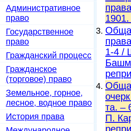
права
Административное
право
1901.
Обща
Государственное
права
право
1-4 /
Гражданский процесс
Башма
Гражданское
репри
(торговое) право
Обща
Земельное, горное,
очерк
лесное, водное право
та. – 
История права
П. Ка
репри
Международное