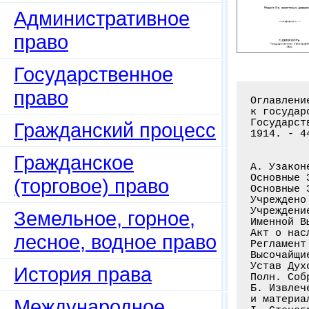
Административное
право
Государственное
право
Оглавлени
к государ
Государст
Гражданский процесс
1914. - 44
Гражданское
А. Узаконе
Основные 
(торговое) право
Основные 
Учреждено
Учреждени
Земельное, горное,
Именной В
Акт о нас
лесное, водное право
Регламент
Высочайщи
Устав Дух
История права
Полн. Соб
Б. Извлеч
и материа
Международное