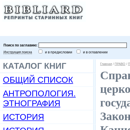
Поиск по заглавию:
Инструкция поиска
и в предисловии
и в оглавлении
КАТАЛОГ КНИГ
Главная
/
ПРАВО
/
П
Справ
ОБЩИЙ СПИСОК
церко
АНТРОПОЛОГИЯ.
госуд
ЭТНОГРАФИЯ
Зако
ИСТОРИЯ
Канце