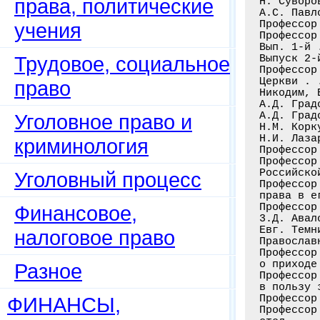
права, политические
Н. Суворо
А.С. Павл
Профессор
учения
Профессор
Вып. 1-й 
Трудовое, социальное
Выпуск 2-
Профессор
Церкви . 
право
Никодим, 
А.Д. Град
А.Д. Град
Уголовное право и
Н.М. Корк
Н.И. Лаза
криминология
Профессор
Профессор
Российско
Уголовный процесс
Профессор
права в е
Профессор
Финансовое,
3.Д. Авал
Евг. Темн
налоговое право
Православ
Профессор
о приходе
Разное
Профессор
в пользу 
Профессор
ФИНАНСЫ,
Профессор