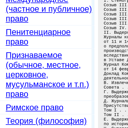
I. Стеног
Созыв III
(частное и публичное)
Созыв III
Созыв III
право
Созыв III
Созыв III
Созыв IV.
Пенитенциарное
II. Выдер
Журналы к
право
от 11 и 1
о предпол
производс
Признаваемое
вследстви
в Уставе 
(обычное, местное,
Журнал Ко
от 14 фев
церковное,
Доклад Ко
деятельно
мусульманское и т.п.)
В. Извлеч
Совета . 
право
Г. Выдерж
преобразо
Д. Журнал
Римское право
Присутстви
Том I . .
Том II . 
Теория (философия)
Е. Выдерж
по истории