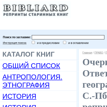
Поиск по заглавию:
Инструкция поиска
и в предисловии
и в оглавлении
КАТАЛОГ КНИГ
Главная
/
ПРАВО
/
П
Очер
ОБЩИЙ СПИСОК
Ответ
АНТРОПОЛОГИЯ.
геогр
ЭТНОГРАФИЯ
С.-Пб.
ИСТОРИЯ
репр