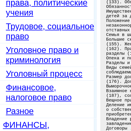
права, политические
(133). Об
Обязаннос
учения
Имуществе
детей за 
Положение
Трудовое, социальное
незаконно
отставных
право
Семья в ш
Большие с
(155). Же
Уголовное право и
(162). Пр
разделы (1
криминология
Опека и п
Разделы и
Виды семе
Уголовный процесс
соблюдаем
Размер до
(176). До
Финансовое,
Выморочно
Взаимное 
налоговое право
(187), со
Вещное пр
Деление и
Разное
о собстве
приобрете
Владение 
ФИНАНСЫ,
завладени
Договоры 