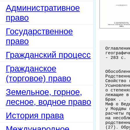
Административное
право
Государственное
право
Оглавлени
Гражданский процесс
географич
- 283 с.

Гражданское
Обособлен
(торговое) право
Родственн
Свойство 
Усыновлен
Земельное, горное,
о степеня
лежащие в
лесное, водное право
Брак . . 
Миф о Вед
у Мордвы 
История права
расчеты п
на несобл
родственн
Международное
(27). Обр