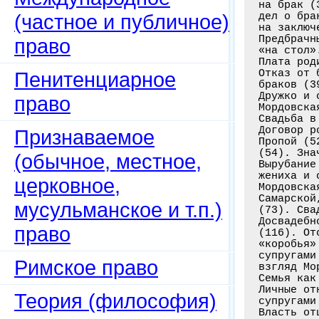
на брак (
(частное и публичное)
дел о бра
на заключ
Предбрачн
право
«на стол»
Плата род
Отказ от 
Пенитенциарное
браков (39
Дружко и 
право
Мордовска
Свадьба в
Договор р
Признаваемое
Пропой (5
(54). Зна
(обычное, местное,
Вырубание
жениха и 
церковное,
Мордовска
Самарской
мусульманское и т.п.)
(73). Сва
Досвадебн
право
(116). От
«коробья»
супругами
Римское право
взгляд Мо
Семья как
Личные от
Теория (философия)
супругами
Власть от