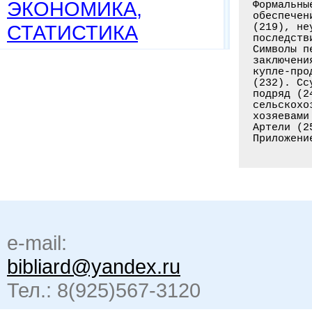
ЭКОНОМИКА,
Формальны
обеспечен
СТАТИСТИКА
(219), не
последств
Символы п
заключени
купле-про
(232). Сс
подряд (2
сельскохо
хозяевами
Артели (2
Приложени
e-mail:
bibliard@yandex.ru
Тел.: 8(925)567-3120