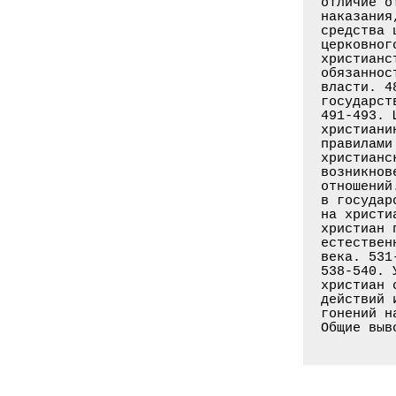
отличие о
наказания
средства 
церковног
христианс
обязаннос
власти. 4
государст
491-493. 
христиани
правилами
христианс
возникнов
отношений
в государ
на христи
христиан 
естествен
века. 531
538-540. 
христиан 
действий 
гонений н