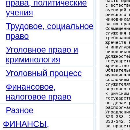
права, политические
часть юри
с естеств
учения
ауспиций 
римского 
чиновника
Трудовое, социальное
за их пра
Совмещени
служения 
право
требовани
жречеств 
Уголовное право и
и инаугур
чиновнико
должносте
криминология
государст
жречество
Обязатель
Уголовный процесс
муниципал
сословием
Финансовое,
служителя
верховног
к римским
налоговое право
государст
по делам 
распоряжа
Разное
Управлени
323-333. 
ФИНАНСЫ,
333-342. 
за нравст