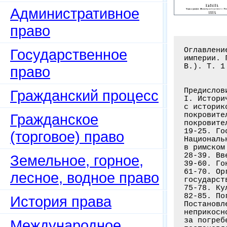
Административное
право
Оглавлени
Государственное
империи. 
В.). Т. 1
право
Предислови
Гражданский процесс
I. Истори
с историк
покровите
Гражданское
покровите
19-25. Го
(торговое) право
Националь
в римском
28-39. Вв
Земельное, горное,
39-60. Го
61-70. Ор
лесное, водное право
государст
75-78. Ку
82-85. По
История права
Постановл
неприкосн
за погреб
Международное