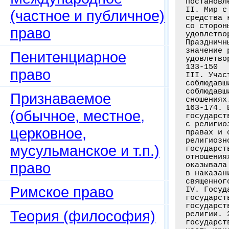
постановл
II. Мир с
(частное и публичное)
средства 
со сторон
право
удовлетво
Праздничн
значение 
Пенитенциарное
удовлетво
133-150

право
III. Учас
соблюдавш
соблюдавш
Признаваемое
сношениях
163-174. 
(обычное, местное,
государст
с религио
церковное,
правах и 
религиозн
мусульманское и т.п.)
государст
отношения
право
оказывала
в наказан
священног
Римское право
IV. Госуд
государст
государст
Теория (философия)
религии. 
государст