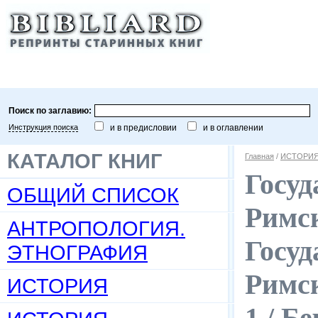
Поиск по заглавию:
Инструкция поиска
и в предисловии
и в оглавлении
КАТАЛОГ КНИГ
Главная
/
ИСТОРИЯ
Госуд
ОБЩИЙ СПИСОК
Римс
АНТРОПОЛОГИЯ.
Госуд
ЭТНОГРАФИЯ
Римск
ИСТОРИЯ
1 / Б