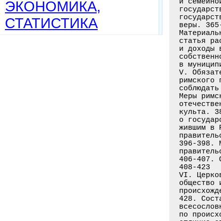
и семейно
ЭКОНОМИКА,
государст
государст
СТАТИСТИКА
веры. 365
Материаль
статья ра
и доходы 
собственн
в муницип
V. Обязат
римского 
соблюдать
Меры римс
отечестве
культа. 3
о государ
жившим в 
правитель
396-398. 
правитель
406-407. 
408-423

VI. Церко
общество 
происхожд
428. Сост
всесослов
по происх