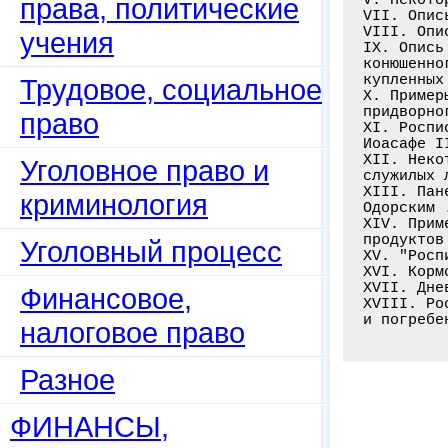
права, политические
VII. Опис
VIII. Опи
учения
IX. Опись
конюшенно
купленных
Трудовое, социальное
Х. Пример
придворно
право
XI. Роспи
Иоасафе I
XII. Неко
Уголовное право и
служилых 
XIII. Пан
криминология
Одорским 
XIV. Прим
продуктов
Уголовный процесс
XV. "Росп
XVI. Корм
XVII. Дне
Финансовое,
XVIII. Ро
налоговое право
Разное
ФИНАНСЫ,