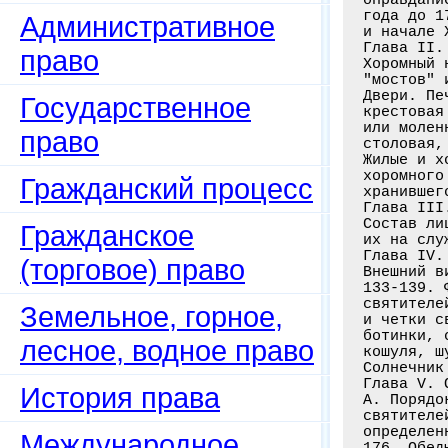
года до 1
Административное
и начале 
Глава II.
право
Хоромный 
"мостов" 
Двери. Пе
Государственное
крестовая
или молен
право
столовая,
Жилые и х
хоромного
Гражданский процесс
хранившег
Глава III
Состав ли
Гражданское
их на слу
Глава IV.
(торговое) право
Внешний в
133-139. 
святителе
Земельное, горное,
и четки с
ботинки, 
лесное, водное право
кошуля, ш
Солнечник
Глава V. 
История права
А. Порядо
святителе
определен
Международное
176. Обед