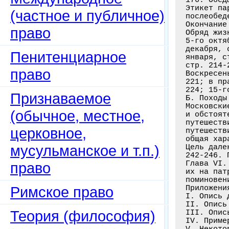
Этикет па
(частное и публичное)
послеобед
Окончание
право
Обряд жиз
5-го октя
декабря, 
Пенитенциарное
января, с
стр. 214-
право
Воскресен
221; в пр
224; 15-г
Признаваемое
Б. Походы
Московски
(обычное, местное,
и обстоят
путешеств
церковное,
путешеств
общая хар
мусульманское и т.п.)
Цель дале
242-246. 
Глава VI.
право
их на пат
поминовен
Римское право
Приложения
I. Опись 
II. Опись
Теория (философия)
III. Опис
IV. Приме
V. Некото