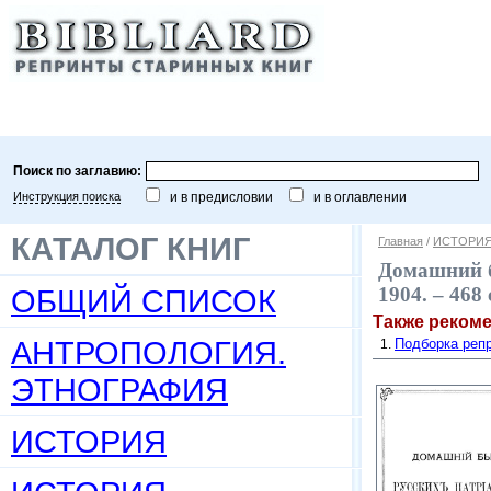
Поиск по заглавию:
Инструкция поиска
и в предисловии
и в оглавлении
КАТАЛОГ КНИГ
Главная
/
ИСТОРИЯ
Домашний б
ОБЩИЙ СПИСОК
1904. – 468
Также реком
АНТРОПОЛОГИЯ.
Подборка репр
ЭТНОГРАФИЯ
ИСТОРИЯ