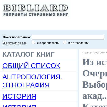
Поиск по заглавию:
Инструкция поиска
и в предисловии
и в оглавлении
КАТАЛОГ КНИГ
Главная
/
ИСТОРИЯ
Из ис
ОБЩИЙ СПИСОК
Очерк
АНТРОПОЛОГИЯ.
Выбор
ЭТНОГРАФИЯ
акад..
ИСТОРИЯ
Катан