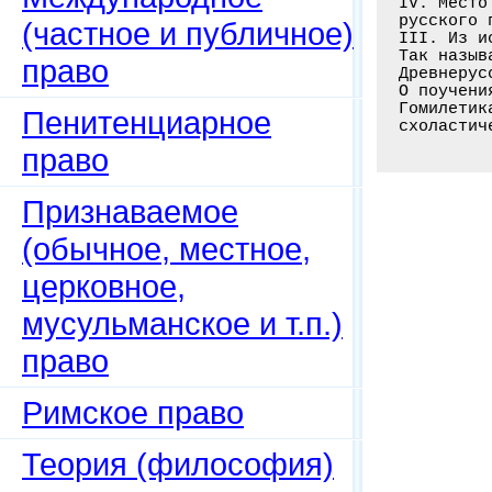
IV. Место
русского 
(частное и публичное)
III. Из и
Так назыв
право
Древнерус
О поучени
Гомилетик
Пенитенциарное
право
Признаваемое
(обычное, местное,
церковное,
мусульманское и т.п.)
право
Римское право
Теория (философия)