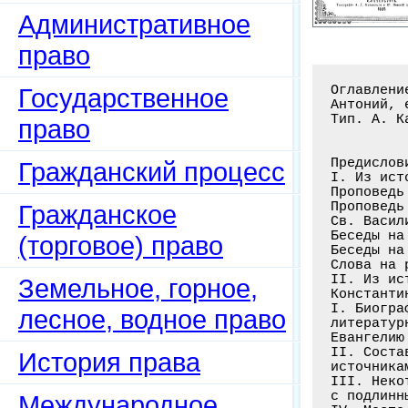
Административное
право
Оглавлени
Государственное
Антоний, 
Тип. А. К
право
Предислов
Гражданский процесс
I. Из ист
Проповедь
Проповедь
Гражданское
Св. Васил
Беседы на
(торговое) право
Беседы на
Слова на 
II. Из ис
Земельное, горное,
Константи
I. Биогра
лесное, водное право
литератур
Евангелию
II. Соста
История права
источника
III. Неко
с подлинн
Международное