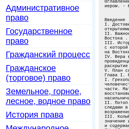
Оглавлени
Административное
иером. - 
право
Введение

I. Достов
Государственное
открытиям
II. Важно
Востока .
право
III. Исто
с которой
Гражданский процесс
на Восток
IV. Вера 
провиденц
Гражданское
раскрытие
V. План с
Глава I. 
(торговое) право
I. Грехоп
человечес
Земельное, горное,
части. Ма
восстанов
насильнич
лесное, водное право
II. Потоп
следами в
возражени
История права
III. Колы
значение 
Международное
и содержа