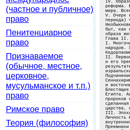
IV. Образ
реформа. 
(частное и публичное)
мира. Все
V. Очерк 
право
периода) 
Необыкнов
быт, как 
Пенитенциарное
образа жи
Глава II.
право
I. Многоч
народов. 
Кедорлаом
Признаваемое
II. Перво
и его пре
(обычное, местное,
результат
израильск
церковное,
Подчинени
Сеннахири
мусульманское и т.п.)
и восточн
Блестящее
право
Египта. А
пророков 
сделанная
Римское право
царства, 
III. Эпох
Личность 
Теория (философия)
внутренни
Преемники