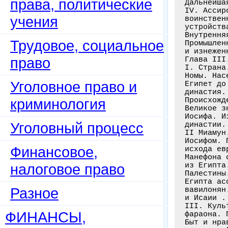
права, политические
Дальнейша
IV. Ассир
учения
воинствен
устройств
Внутрення
Трудовое, социальное
Промышлен
и изнежен
право
Глава III
I. Страна
Номы. Нас
Уголовное право и
Египет до
династия.
криминология
Происхожд
Великое з
Иосифа. И
Уголовный процесс
династии.
II Миамун
Иосифом. 
Финансовое,
исхода ев
Манефона 
налоговое право
из Египта
Палестины
Египта ас
Разное
вавилонян
и Исаии .
III. Куль
ФИНАНСЫ,
фараона. 
Быт и нра