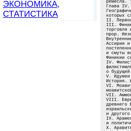
ЭКОНОМИКА,
ремесла. 
Глава IV. 
Географич
СТАТИСТИКА
которых с
II. Перво
III. Фини
торговля 
прор. Иез
Внутренни
Ассирии и
постепенн
и смуты в
Финикии с
IV. Филис
филистимл
о будущей
V. Идумеи
История. 
VI. Моави
моавитско
VII. Аммо
VIII. Евр
древнего 
израильск
и другого
IX. Араме
и политич
Х. Аравит