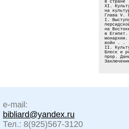
в стране 
XI. Культ
на культу
Глава V. П
I. Выступ
персидско
на Восток
в Египет.
монархии.
войн . . 
II. Культ
Блеск и р
прор. Дан
e-mail:
bibliard@yandex.ru
Тел.: 8(925)567-3120