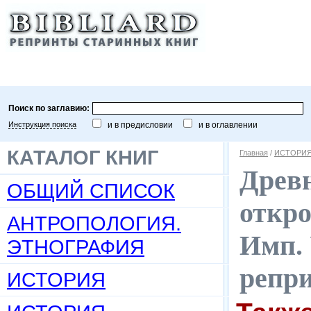
Поиск по заглавию:
Инструкция поиска
и в предисловии
и в оглавлении
КАТАЛОГ КНИГ
Главная
/
ИСТОРИЯ
Древн
ОБЩИЙ СПИСОК
откро
АНТРОПОЛОГИЯ.
Имп. 
ЭТНОГРАФИЯ
репр
ИСТОРИЯ