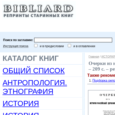
Поиск по заглавию:
Инструкция поиска
и в предисловии
и в оглавлении
КАТАЛОГ КНИГ
Главная
/
ИСТОРИЯ
Очерки из и
ОБЩИЙ СПИСОК
– 209 c. – 
Также реком
АНТРОПОЛОГИЯ.
Подборка репр
ЭТНОГРАФИЯ
ИСТОРИЯ