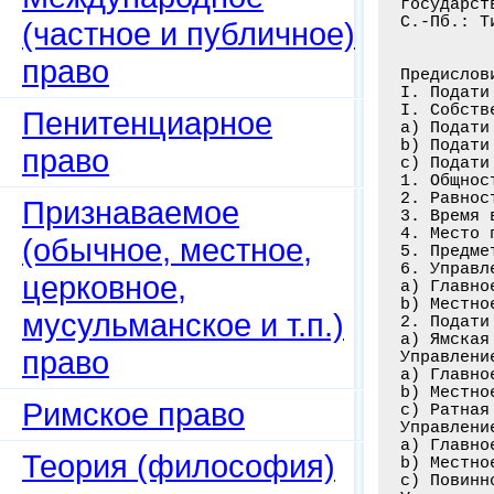
государст
С.-Пб.: Т
(частное и публичное)
право
Предислов
I. Подати
I. Собств
Пенитенциарное
а) Подати
b) Подати
право
с) Подати
1. Общнос
2. Равнос
Признаваемое
3. Время 
4. Место 
(обычное, местное,
5. Предме
6. Управл
церковное,
а) Главно
b) Местно
мусульманское и т.п.)
2. Подати
а) Ямская
право
Управление
a) Главно
b) Местно
Римское право
c) Ратная
Управление
а) Главно
Теория (философия)
b) Местно
с) Повинн