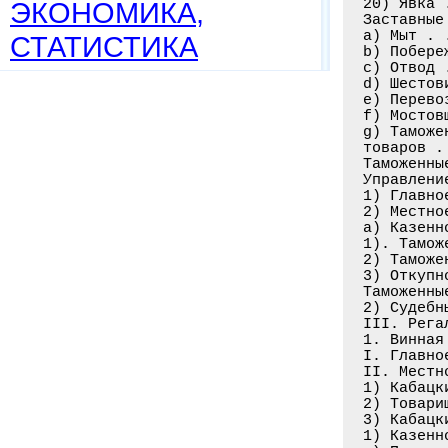
20) Явка 
ЭКОНОМИКА,
Заставные
а) Мыт . 
СТАТИСТИКА
b) Побере
с) Отвод 
d) Шестов
e) Перево
f) Мостов
g) Таможе
товаров .
Таможенны
Управлени
1) Главно
2) Местно
а) Казенн
1). Тамож
2) Таможе
3) Откупн
Таможенны
2) Судебн
III. Рега
1. Винная
I. Главно
II. Местн
1) Кабацк
2) Товари
3) Кабацк
1) Казенн