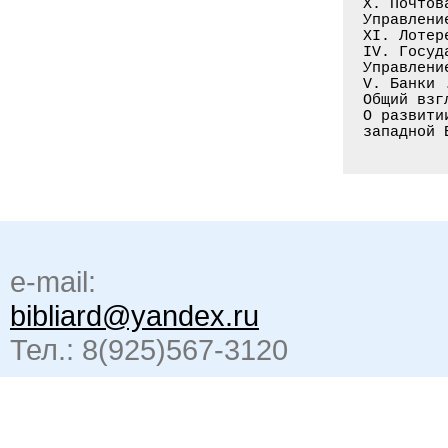
X. Почтов
Управлени
XI. Лотер
IV. Госуд
Управлени
V. Банки 
Общий взг
О развити
e-mail:
bibliard@yandex.ru
Тел.: 8(925)567-3120