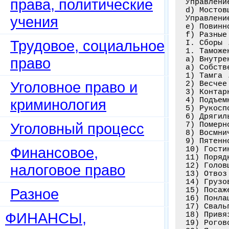
права, политические
Управлени
d) Мостов
учения
Управлени
е) Повинн
f) Разные
Трудовое, социальное
I. Сборы 
1. Таможе
право
а) Внутре
а) Собств
1) Тамга 
Уголовное право и
2) Весчее
3) Контар
4) Подъем
криминология
5) Рукосп
6) Дрягил
Уголовный процесс
7) Померн
8) Восмни
9) Пятенн
Финансовое,
10) Гости
11) Поряд
12) Голов
налоговое право
13) Отвоз
14) Грузо
Разное
15) Посаж
16) Понла
17) Сваль
ФИНАНСЫ,
18) Привя
19) Рогов