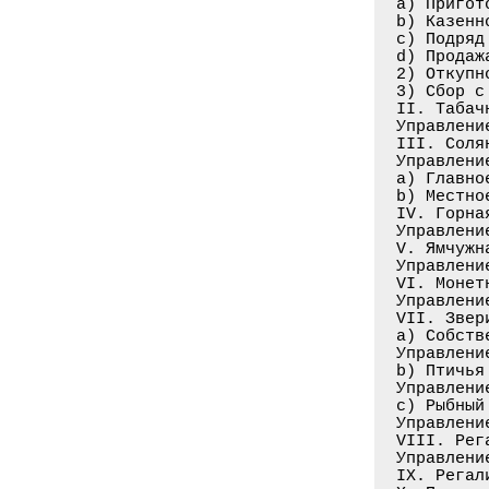
а) Пригот
b) Казенн
с) Подряд
d) Продаж
2) Откупн
3) Сбор с
II. Табач
Управлени
III. Соля
Управление
а) Главно
b) Местно
IV. Горна
Управлени
V. Ямчужн
Управлени
VI. Монет
Управлени
VII. Звер
a) Собств
Управлени
b) Птичья
Управлени
с) Рыбный
Управлени
VIII. Рег
Управлени
IX. Регал