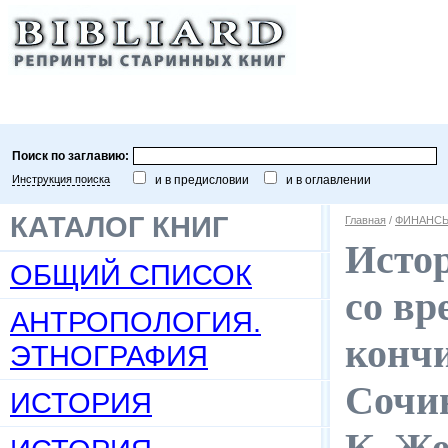
Поиск по заглавию:
Инструкция поиска
и в предисловии
и в оглавлении
КАТАЛОГ КНИГ
Главная
/
ФИНАНСЫ
Исто
ОБЩИЙ СПИСОК
со вр
АНТРОПОЛОГИЯ.
конч
ЭТНОГРАФИЯ
Сочин
ИСТОРИЯ
К. Же