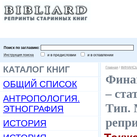
Поиск по заглавию:
Инструкция поиска
и в предисловии
и в оглавлении
КАТАЛОГ КНИГ
Главная
/
ФИНАНСЫ
Финан
ОБЩИЙ СПИСОК
– ста
АНТРОПОЛОГИЯ.
Тип. 
ЭТНОГРАФИЯ
репр
ИСТОРИЯ