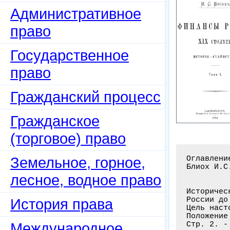
Административное
право
Государственное
право
Гражданский процесс
Гражданское
(торговое) право
Земельное, горное,
Оглавление книги: Финансы России XIX столетия: История - статистика. Т. 1 /
Блиох И.С. - С.-Пб.: Тип. М.М. Стасюлевича, 1882. - 352 с.


Исторический очерк устройства государственного финансового управления
России до XIX столетия . . . . . . . . . . . . . . . . . . . . . . . . . . .1-61
Цель настоящего труда . . . . . . . . . . . . . . . . . . . . . . . . . . . . .1
Положение Финансового управления до Петра I. Времена уделов. Подымные подати
Стр. 2. - Посошная подать. Стр. 3. - Прямые и косвенные налоги. Доходы
и расходы. Стр. 4. - Первая генеральная перепись. Коммунальное управление
податного сословия. Стр. 5. - Казенное управление над мытами и перевозами
Облегчения по внутренней торговле. Стр. 6. - Военные издержки. Питейные сборы .7
Реформы Петра Великого по Финансовому управлению. Петр Великий. Стр. 8
Самодержавие и закон. Управление до Петра I. Боярская дума. Стр. 9
Ближняя канцелярия. Приказы. Стр. 10. - Злоупотребления. Введение
новых учреждений. Преобразования. Стр. 11. - Учреждение сената. Стр. 12
Генерал-прокурор. - Генерал-рекетмейстер. Обер-фискал и фискалы. Права
сената. Стр. 13. - Учреждение коллегии. Стр. 14. - Права коллегии
Камер-коллегия. Стр. 15. - Штатс-контора. Ревизион-коллегия. Разделение
на губернии. Стр. 16. - Губе
лесное, водное право
История права
Международное