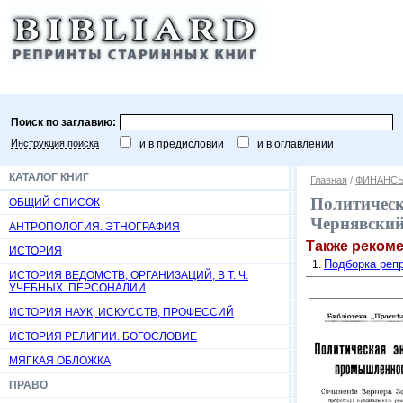
Поиск по заглавию:
Инструкция поиска
и в предисловии
и в оглавлении
КАТАЛОГ КНИГ
Главная
/
ФИНАНСЫ
Политическа
ОБЩИЙ СПИСОК
Чернявский 
АНТРОПОЛОГИЯ. ЭТНОГРАФИЯ
Также реком
ИСТОРИЯ
Подборка репр
ИСТОРИЯ ВЕДОМСТВ, ОРГАНИЗАЦИЙ, В Т. Ч.
УЧЕБНЫХ. ПЕРСОНАЛИИ
ИСТОРИЯ НАУК, ИСКУССТВ, ПРОФЕССИЙ
ИСТОРИЯ РЕЛИГИИ. БОГОСЛОВИЕ
МЯГКАЯ ОБЛОЖКА
ПРАВО