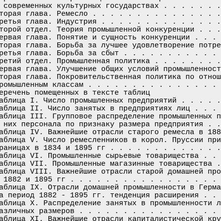
 современных культурных государствах . . . . . . .
торая глава. Ремесло . . . . . . . . . . . . . . .
ретья глава. Индустрия . . . . . . . . . . . . . .
торой отдел. Теория промышленной конкуренции . . .
ервая глава. Понятие и сущность конкуренции . . . 
торая глава. Борьба за лучшее удовлетворение потре
ретья глава. Борьба за сбыт . . . . . . . . . . . 
ретий отдел. Промышленная политика . . . . . . . .
ервая глава. Улучшение общих условий промышленност
торая глава. Покровительственная политика по отнош
ромышленным классам . . . . . . . . . . . . . . . 
еречень помещенных в тексте таблиц

аблица I. Число промышленных предприятий . . . . .
аблица II. Число занятых в предприятиях лиц . . . 
аблица III. Групповое распределение промышленных п
 них персонала по признаку размера предприятия . .
аблица IV. Важнейшие отрасли старого ремесла в 188
аблица V. Число ремесленников в корол. Пруссии при
раницах в 1834 и 1895 гг . . . . . . . . . . . . .
аблица VI. Промышленные сырьевые товарищества . . 
аблица VII. Промышленные магазинные товарищества .
аблица VIII. Важнейшие отрасли старой домашней про
 1882 и 1895 гг . . . . . . . . . . . . . . . . . 
аблица IX. Отрасли домашней промышленности в Герма
а период 1882 - 1895 гг. тенденция расширения . . 
аблица X. Распределение занятых в промышленности л
азличных размеров . . . . . . . . . . . . . . . . 
аблица XI. Важнейшие отрасли капиталистической кру