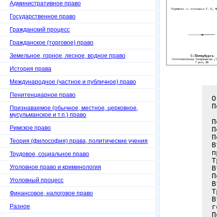
Административное право
Государственное право
Гражданский процесс
Гражданское (торговое) право
Земельное, горное, лесное, водное право
История права
Международное (частное и публичное) право
Пенитенциарное право
О
П
Признаваемое (обычное, местное, церковное,
мусульманское и т.п.) право
П
Римское право
П
П
Теория (философия) права, политические учения
В
п
Трудовое, социальное право
Т
Уголовное право и криминология
В
П
Уголовный процесс
В
Т
Финансовое, налоговое право
В
Разное
г
П