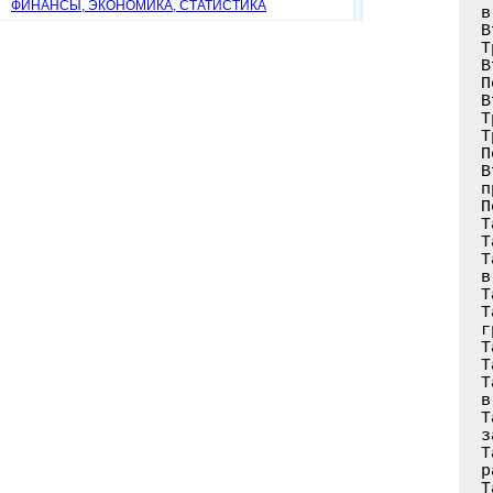
ФИНАНСЫ, ЭКОНОМИКА, СТАТИСТИКА
в
В
Т
В
П
В
Т
Т
П
В
п
П
Т
Т
Т
в
Т
Т
г
Т
Т
Т
в
Т
з
Т
р
Т