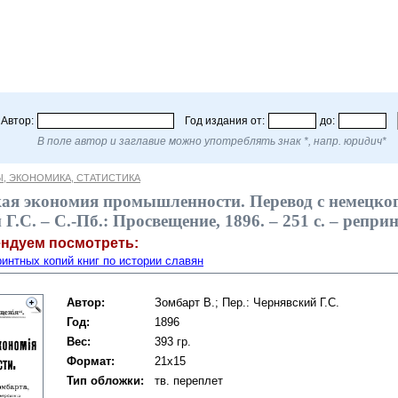
Автор:
Год издания от:
до:
В поле автор и заглавие можно употреблять знак *, напр. юридич*
, ЭКОНОМИКА, СТАТИСТИКА
я экономия промышленности. Перевод с немецкого /
Г.С. – С.-Пб.: Просвещение, 1896. – 251 c. – репри
ендуем посмотреть:
интных копий книг по истории славян
Автор:
Зомбарт В.; Пер.: Чернявский Г.С.
Год:
1896
Вес:
393 гр.
Формат:
21x15
Тип обложки:
тв. переплет