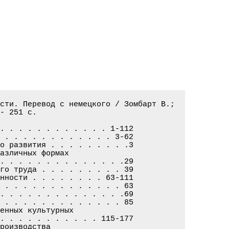
сти. Перевод с немецкого / Зомбарт В.;

- 251 c.

. . . . . . . . . . . . 1-112

 . . . . . . . . . . . . 3-62

о развития . . . . . . . . .3

азличных формах

. . . . . . . . . . . . . .29

го труда . . . . . . . . . 39

нности . . . . . . . . 63-111

 . . . . . . . . . . . . . 63

. . . . . . . . . . . . . .69

 . . . . . . . . . . . . . 85

енных культурных

. . . . . . . . . . . 115-177

роизводства
