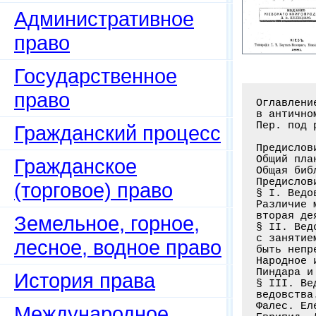
Административное
право
Государственное
право
Оглавление книги: Из истории культуры. Истолкование чудесного (ведовство)
в античном мире: Перевод с французского / Буше-Леклерк О., проф. в Монпелье;
Пер. под ред. и с предисл: Мищенок Ф.Г. – Киев: Л.В. Ильницкий, 1881. – 427 c.

Предисловие от переводчика . . . . . . . . . . . . . . . . . . . . . . . . .1-30
Общий план всего сочинения . . . . . . . . . . . . . . . . . . . . . . . . I-III
Общая библиография . . . . . . . . . . . . . . . . . . . . . . . . . . . .IV-VII
Предисловие . . . . . . . . . . . . . . . . . . . . . . . . . . . . . . . . .I-V
§ I. Ведовство и магия. Различные определения мантики, или ведовства
Различие между мантикой и магией; первая созерцательная,
вторая деятельная . . . . . . . . . . . . . . . . . . . . . . . . . . . . . 6-11
§ II. Ведовство и теологический фатализм. Трудности, сопряженные
с занятием ведовством. Чтобы прорицание было возможно, будущее должно
быть непреложно, а чтобы оно было полезно, будущее должно быть условно
Народное и поэтическое представление судьбы. Фатализм у Гомера, Гесиода,
Пиндара и трагиков. Система отсрочек. Остающаяся без разрешения задача . . 11-23
§ III. Ведовство и философия. Философские мения и теории относительно
ведовства. Мистические Философы Пифагор и Эмпидокл. Ионийские физики:
Фалес. Елейская школа: Ксенофан
Гражданский процесс
Гражданское
(торговое) право
Земельное, горное,
лесное, водное право
История права
Международное