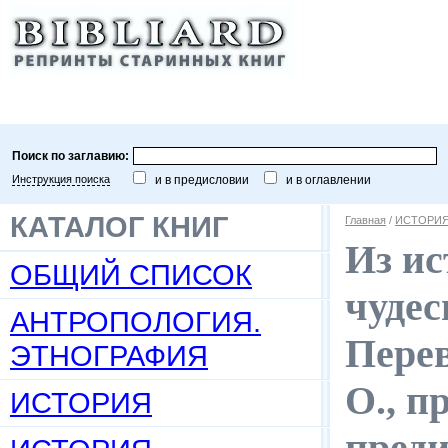
Поиск по заглавию:
Инструкция поиска
и в предисловии
и в оглавлении
КАТАЛОГ КНИГ
Главная
/
ИСТОРИ
Из ис
ОБЩИЙ СПИСОК
чудес
АНТРОПОЛОГИЯ.
Перев
ЭТНОГРАФИЯ
О., п
ИСТОРИЯ
преди