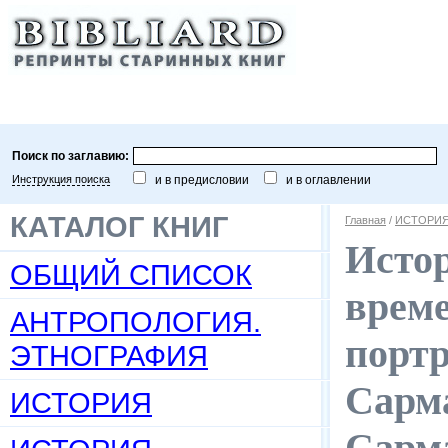
Поиск по заглавию:
Инструкция поиска
и в предисловии
и в оглавлении
КАТАЛОГ КНИГ
Главная
/
ИСТОРИ
Истор
ОБЩИЙ СПИСОК
време
АНТРОПОЛОГИЯ.
портр
ЭТНОГРАФИЯ
Сарма
ИСТОРИЯ
Сарма