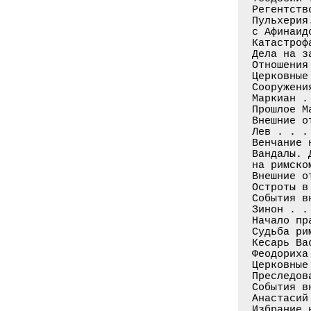
Регентств
Пульхерия
с Афинаид
Катастроф
Дела на з
Отношения
Церковные
Сооружени
Маркиан .
Прошлое М
Внешние о
Лев . . .
Венчание 
Вандалы. 
на римско
Внешние о
Остроты в
События в
Зинон . .
Начало пр
Судьба ри
Кесарь Ва
Феодориха
Церковные
Преследов
События в
Анастасий
Избрание 