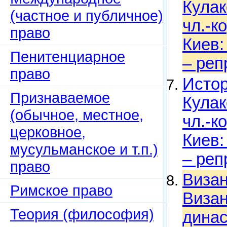
Кулак
(частное и публичное)
чл.-к
право
Киев:
Пенитенциарное
– реп
право
Истор
Признаваемое
Кулак
(обычное, местное,
чл.-к
церковное,
Киев:
мусульманское и т.п.)
– реп
право
Визан
Римское право
Визан
Теория (философия)
динас