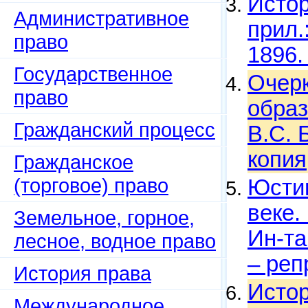
Истор
Административное
прил.
право
1896.
Государственное
Очерк
право
образ
Гражданский процесс
В.С. 
копия
Гражданское
(торговое) право
Юстин
веке.
Земельное, горное,
Ин-та
лесное, водное право
– реп
История права
Истор
Международное