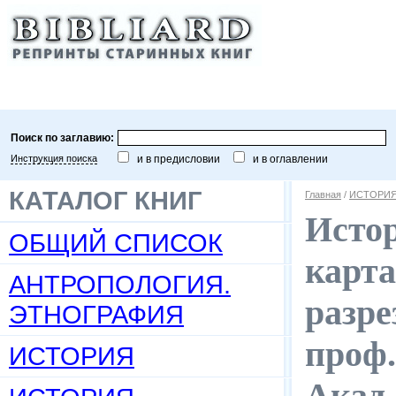
Поиск по заглавию:
Инструкция поиска
и в предисловии
и в оглавлении
КАТАЛОГ КНИГ
Главная
/
ИСТОРИ
Истор
ОБЩИЙ СПИСОК
карта
АНТРОПОЛОГИЯ.
разре
ЭТНОГРАФИЯ
проф.
ИСТОРИЯ
Акад.