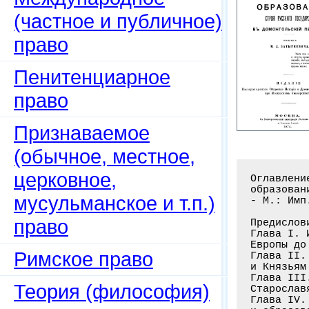
(частное и публичное)
право
Пенитенциарное
право
Признаваемое
(обычное, местное,
церковное,
Оглавлени
образован
мусульманское и т.п.)
- М.: Имп
право
Предислов
Глава I. 
Европы до
Римское право
Глава II.
и Князьям
Глава III
Теория (философия)
Старослав
Глава IV.