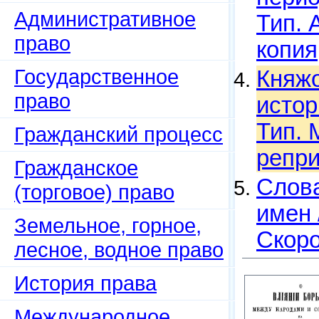
Административное
Тип. 
право
копия
Государственное
Княжо
право
истор
Тип. 
Гражданский процесс
репри
Гражданское
Слова
(торговое) право
имен 
Земельное, горное,
Скоро
лесное, водное право
История права
Международное