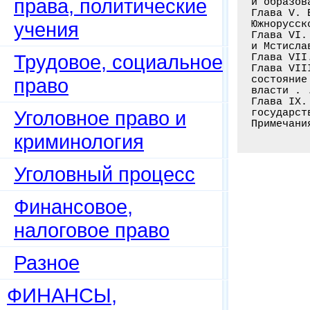
права, политические
и образов
Глава V. 
учения
Южнорусск
Глава VI.
и Мстисла
Трудовое, социальное
Глава VII
Глава VII
состояние
право
власти . 
Глава IX.
Уголовное право и
государст
Примечани
криминология
Уголовный процесс
Финансовое,
налоговое право
Разное
ФИНАНСЫ,