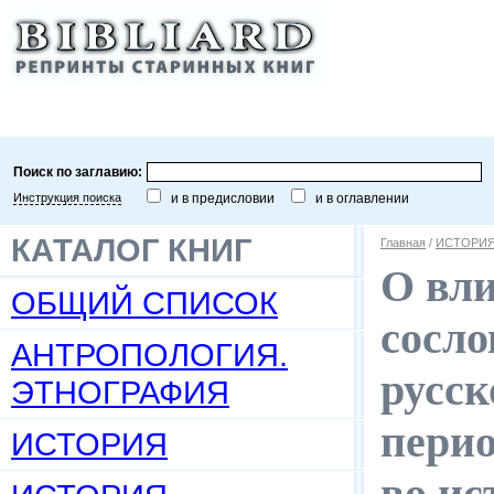
Поиск по заглавию:
Инструкция поиска
и в предисловии
и в оглавлении
КАТАЛОГ КНИГ
Главная
/
ИСТОРИ
О вл
ОБЩИЙ СПИСОК
сосло
АНТРОПОЛОГИЯ.
русск
ЭТНОГРАФИЯ
перио
ИСТОРИЯ
во ис