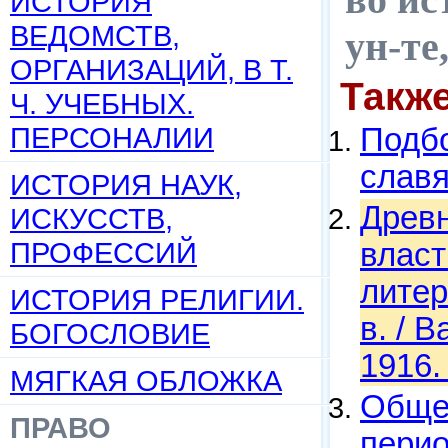
ИСТОРИЯ
ВЕДОМСТВ,
ун-те
ОРГАНИЗАЦИЙ, В Т.
Такж
Ч. УЧЕБНЫХ.
ПЕРСОНАЛИИ
Подбо
слав
ИСТОРИЯ НАУК,
Древн
ИСКУССТВ,
ПРОФЕССИЙ
власт
литер
ИСТОРИЯ РЕЛИГИИ.
в. / 
БОГОСЛОВИЕ
1916.
МЯГКАЯ ОБЛОЖКА
Общес
ПРАВО
перио