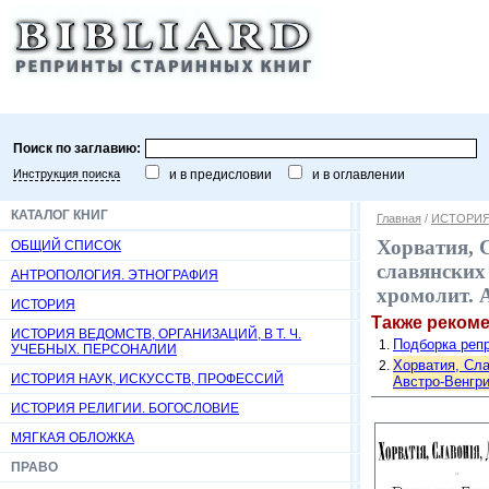
Поиск по заглавию:
Инструкция поиска
и в предисловии
и в оглавлении
КАТАЛОГ КНИГ
Главная
/
ИСТОРИ
Хорватия, 
ОБЩИЙ СПИСОК
славянских 
АНТРОПОЛОГИЯ. ЭТНОГРАФИЯ
хромолит. А
ИСТОРИЯ
Также реком
ИСТОРИЯ ВЕДОМСТВ, ОРГАНИЗАЦИЙ, В Т. Ч.
Подборка репр
УЧЕБНЫХ. ПЕРСОНАЛИИ
Хорватия, Сла
ИСТОРИЯ НАУК, ИСКУССТВ, ПРОФЕССИЙ
Австро-Венгрии
ИСТОРИЯ РЕЛИГИИ. БОГОСЛОВИЕ
МЯГКАЯ ОБЛОЖКА
ПРАВО