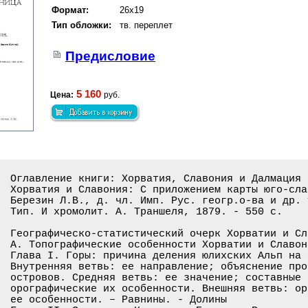
Формат:
26x19
Тип обложки:
тв. переплет
Предисловие
5 160
Цена:
руб.
Оглавление книги: Хорватия, Славония и Далмация и Военная граница. T. 1:
Хорватия и Славония: С приложением карты юго-славянских провинций Австро-Венгрии /
Березин Л.В., д. чл. Имп. Рус. геогр.о-ва и др. учен. о-в. - Спб.:
Тип. И хромолит. А. Траншеля, 1879. - 550 с.

Географическо-статистический очерк Хорватии и Славонии . . . . . . . . . . .1-29
А. Топографические особенности Хорватии и Славонии . . . . . . . . . . . . .2-25
Глава I. Горы: причина деления юлихских Альп на три главных ветви
Внутренняя ветвь: ее направление; объяснение происхождения Кварнерских
островов. Средняя ветвь: ее значение; составные ее части; их направление;
орографические их особенности. Внешняя ветвь: орографические
ее особенности. – Равнины. - Долины
Глава II. Заливы. – Каналы. – Бухты. – Реки: географические особенности
рек, текущих на запад по направлению к Адриатическому морю, а также
и тех, которые держатся направления на восток к Черному морю
Глава III. Минеральные источники: отличительные их особенности. – Озера
Болота
Б. Климатические условия Хорватии и Славонии. – Подразделение Хорватии
и Славонии, в климатическом отношении, на три области и климатические
особенности каждой из этих областей . . . . . . . . . . . . . . . . . . . .26-27
В. Статистический очерк Хорватии и Славонии. – Заметка о народных
переписях; распределение населения по округам и численность населения
по народностям . . . . . . . . . . . . . . . . . . . . . . . . . . . . . . 27-29
Административное устройство Хорватии и Славонии . . . . . . . . . . . . . .30-63
А. Очерк правительственных систем в Австрии и их влияние
на административное устройство Хорватии и Славонии. – Политика Иосифа II
и Марии Терезии; правительственные системы – «централизм» и «дуализм»;
подразделение Хорватии и Славонии, в административном отношении,
на восемь жупаний . . . . . . . . . . . . . . . . . . . . . . . . . . . . .32-41
Б. Очерк высшего административного управления Хорватии и Славонии
Хорватский сейм: историческое его значение; ограничение его прав;
настоящее его устройство и сфера его деятельности. – Хорватский министр
Бан. – Вице-бан. – Дворский Советник. – Внутренняя организация
загребских отделений . . . . . . . . . . . . . . . . . . . . . . . . . . . 42-49
В. Административное устройство жупаний . . . . . . . . . . . . . . . . . . 49-63
Глава I. Скупщина: ее устройство и сфера ее деятельности. Жупан
Жупанийский магистрат. Жупанийские чиновники. Турополье. Устройство
городского населения
Глава II. Административное устройство «привилегированных торговых мест»
Административное устройство общин: историческая заметка об общинной
администрации; настоящее административное устройство общин; сфера
деятельности общинного управления
Судебные учреждения в Хорватии и Славонии . . . . . . . . . . . . . . . . .64-77
А. Влияние венгерско-немецкого элемента на устройство и сферу
деятельности судебных учреждений в Хорватии и Славонии. – Состояние
судопроизводства в Хорватии и Славонии в XVIII ст. Влияние
правительственной системы «централизм» на судебную часть в крае
Судебная реформа 1853 года . . . . . . . . . . . . . . . . . . . . . . . . 64-71
Б. Очерк современного состояния судебной части в Хорватии и Славонии
Значение октябрьского диплома по отношению к судоустройству
и судопроизводству в Хорватии и Славонии. Судебная реформа 1874 года
Состояние юридического образования в стране. Адвокаты. Судебная
статистика . . . . . . . . . . . . . . . . . . . . . . . . . . . . . . . . 71-77
Промышленность и торговля в Хорватии и Славонии . . . . . . . . . . . . . 78-111
А. Состояние промышленности в Хорватии и Славонии . . . . . . . . . . . . .78-96
Глава I. Горный промысел: причины упадка горного промысла; золотые
прииски; руды – серебряные, железные, медные, цинковые, серные;
каменноугольные копи и нефтяные источники
Глава II. Главные отрасли местной промышленности: кораблестроение;
горнозаводская промышленность; мельничная промышленность; табачное
производство; производство химических продуктов; писчебумажная
промышленность; кожевенная промышленность; стеклянные изделия;
пчеловодство; шелководство; гончарная промышленность; напитки
Б. Состояние торговли в Хорватии и Славонии . . . . . . . . . . . . . . . 96-111
Глава I. Сухопутные и водные пути сообщения. Политико-торговые
соображения общества «Sud-bahn» при постройке железных дорог в Хорватии
Упадок торгового движения в хорватских портах
Глава II. Антагонизм между мадьярами и немцами. Постройка железных
дорог: с.-петерско-речкой и карловацко-речкой. Акционерные общества
Коммерческие училища. Торговля – вывозная, ввозная и транзитная
Беглая заметка о внутренней торговле
Состояние сельского населения в Хорватии и Славонии . . . . . . . . . . .112-140
А. Очерк прошлой истории сельского населения в Хорватии и Славонии . . . 113-130
Глава I. Разделение сельского населения в Хорватии и Славонии на два
класса: свободные землепашцы и кметы. Феодальная система и ее влияние
на положение сельского населения. Крепостное состояние. Куриалисты
и контрактуалисты. Сельское восстание. Урбариальный закон. Законоположение
1836 года
Глава II. Крестьянская реформа. Законы о «сегрегации» и «комассации»
О качестве почвы в стране. Поземельные книги. Закон о поземельной подати
Способ собирания податей. Экзекуция
Б. Современное состояние сельского хозяйства в Хорватии и Славонии
Причины, препятствующие правильному развитию сельского хозяйства
Главные его отрасли: земледелие; лесоводство; виноделие
и скотоводство . . . . . . . . . . . . . . . . . . . . . . . . . . . . . 131-140
Дворянство в Хорватии и Славонии . . . . . . . . . . . . . . . . . . . . 141-154
А. Очерк прошлой истории дворянства в Хорватии и Славонии
Происхождение личного дворянства в Хорватии и Славонии. Подразделение
его на классы. Происхождение потомственного дворянства. «Золотая булла»
Стремления австрийского правительства к ограничению прав и преимуществ
дворянства . . . . . . . . . . . . . . . . . . . . . . . . . . . . . . . 141-146
Б. Современное состояние дворянства в Хорватии и Славонии. – Почему
хорватские дворяне стали утрачивать влияние в стране. Перечень
аристократических фамилий в Хорватии и Славонии. Политические тенденции
местной аристократии; ее образование и образ жизни . . . . . . . . . . . 147-154
Состояние народного образования в Хорватии и Славонии . . . . . . . . . .155-240
А. Очерк современной хорватско-далматинской литературы . . . . . . . . . 156-210
Глава I. Теория иллиризма: причина появления этой теории;
несостоятельность ее в научном отношении; стремление хорватских
патриотов к расширению ее научной почвы; постановка теории «иллиризма»
на политическую почву; поводы к возникновению разлада в юго-славянском
мире; алфавит и литератур