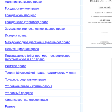
Административное право
Государственное право
Гражданский процесс
Гражданское (торговое) право
Земельное, горное, лесное, водное право
История права
Международное (частное и публичное) право
Пенитенциарное право
Признаваемое (обычное, местное, церковное,
мусульманское и т.п.) право
Римское право
Теория (философия) права, политические учения
Трудовое, социальное право
Уголовное право и криминология
Уголовный процесс
Финансовое, налоговое право
Разное