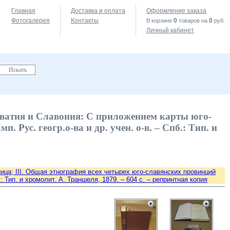
Главная
Доставка и оплата
Оформление заказа
Фотогалерея
Контакты
0
0
В корзине
товаров на
руб.
Личный кабинет
рватия и Славония: С приложением карты юго-
. Рус. геогр.о-ва и др. учен. о-в. – Спб.: Тип. и
аница; III. Общая этнография всех четырех юго-славянских провинций
б.: Тип. и хромолит. А. Траншеля, 1879. – 604 c. – репринтная копия