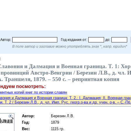
Автор:
Год издания от:
до:
В поле автор и заглавие можно употреблять знак *, напр. юридич*
Я
Славония и Далмация и Военная граница. T. 1: Хо
провинций Австро-Венгрии / Березин Л.В., д. чл. Имп
. Траншеля, 1879. – 550 с. – репринтная копия
ендуем посмотреть:
интных копий книг по истории славян
вония и Далмация и Военная граница: T. 2.: I. Далмация; II. Военная гр
. Т. 2 / Березин Л.В., д. чл. Имп. Рус. геогр.о-ва и др. учен. о-в. – С.-П
Автор:
Березин Л.В.
Год:
1879
Вес:
1115 гр.