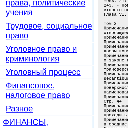
права, политические
Монж. 217
243. - Но
учения
второго п
Глава VI.
Трудовое, социальное
Том 2

Примечани
относящее
право
Примечани
Примечани
Уголовное право и
Примечани
косом кон
Примечани
криминология
о законе 
Примечани
трансверс
Уголовный процесс
Примечани
secantibu
Финансовое,
Примечани
поверхнос
наименова
налоговое право
Примечани
Стр. 44

Примечани
Разное
Примечани
проходить
ФИНАНСЫ,
Примечани
в средние