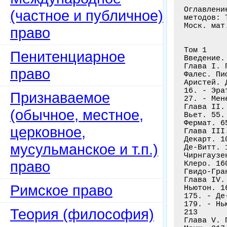
Оглавлени
(частное и публичное)
методов: 
Моск. мат
право
Том 1

Пенитенциарное
Введение. 
Глава I. 
право
Фалес. Пи
Аристей. 
16. - Эра
Признаваемое
27. - Мен
Глава II.
(обычное, местное,
Вьет. 55.
Фермат. 6
церковное,
Глава III
Декарт. 1
мусульманское и т.п.)
Де-Витт. 
Чирнгаузе
право
Клеро. 16
Гвидо-Гран
Глава IV.
Римское право
Ньютон. 1
175. - Де
179. - Нь
Теория (философия)
213

Глава V. 