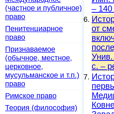
(частное и публичное)
– 140
право
Исто
от см
Пенитенциарное
право
включ
после
Признаваемое
Унив.
(обычное, местное,
с. – 
церковное,
мусульманское и т.п.)
Истор
право
первы
Медиц
Римское право
Ковне
Теория (философия)