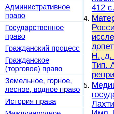
Административное
412 с
право
Матер
Росси
Государственное
право
иссле
допет
Гражданский процесс
Н., д.
Гражданское
Тип. 
(торговое) право
репри
Земельное, горное,
Медиц
лесное, водное право
госуд
История права
Лахти
Имп. 
Международное