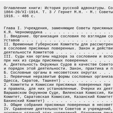
Оглавление книги: История русской адвокатуры. Сословная организация адвокатуры,
1864-20/XI-1914. Т. 3 / Гернет М.Н. - М.: Советы присяж. поверенных,
1916. - 486 с.


Глава I. Учреждения, заменяющие Советы присяжных поверенных
К.Я. Черномордика . . . . . . . . . . . . . . . . . . . . . . . . . . . . . 1-64
I. Введение. Организация сословия по взглядам составителей Судебных
Уставов . . . . . . . . . . . . . . . . . . . . . . . . . . . . . . . . . . .1-3
II. Временные Губернские Комитеты для рассмотрения прошений о приеме
в сословие присяжных поверенных. Закон и действительные формы и условия
деятельности Комитетов . . . . . . . . . . . . . . . . . . . . . . . . . . . 3-8
III. Суды как органы надзора за сословием и вспомогательные учреждения
при них из среды присяжных поверенных . . . . . . . . . . . . . . . . . . . 8-53
А. Деятельность Окружных Судов в качестве Советов. Пределы, условия
и порядок этой деятельности. Закон, практика и проекты . . . . . . . . . . .8-20
Б. Сословные органы в несоветских округах . . . . . . . . . . . . . . . . .20-51
1. Первичные неразвитые формы сословных организаций (Киев, Казань,
Одесса, Саратов, Ташкент) . . . . . . . . . . . . . . . . . . . . . . . . .20-28
2. Комитеты и Комиссии присяжных поверенных при Окружных Судах. "Учреждения"
и правила, для них установленные. Очерки их деятельности (Комиссия при
Варшавском Окружном Суде, Виленская Комиссия, Киевский распорядительный
Комитет, Саратовская Комиссия, Казанский Комитет, Тифлисская Комиссия и
Бакинский Комитет) . . . . . . . . . . . . . . . . . . . . . . . . . . . . 28-51
3. Общие собрания присяжных поверенных в несоветских округах . . . . . . . 51-53
IV. Сравнение деятельности Советов и учреждений, их заменяющих. Анализ
основных отличий этих учреждений. Отношение печати, адвокатуры и магистратуры
к их деятельности. Проекты, материалы и отзывы официальных сообщений . . . 53-64
Глава II. Надзор за органами сословного самоуправления. А.С. Тагера . . . 65-146
Вступительные замечания. Обзор проектов, предшествовавших Учр. Суд. Уст
Надзор за органами сословного самоуправления по Судебным Уставам . . . . . 65-72
I. Надзор за Советами. Надзор за постановлениями Советов об отказе в приеме
в сословие. Контроль постановлений, положительно разрешающих вопрос о приеме
в сословие. Новелла 20 мая 1885 года. Проекты комиссий Красовского и Муравьева
Новое толкование Учр. Суд. Уст. в судебной практике. Возникновение и развитие
надзора за организационной деятельностью Советов. Формы надзора: требование
сведений и объяснений, отмена постановлений Советов; дисциплинарный надзор
за членами Советов и за Советами в целом. Надзор за компетенцией Советов
Организация помощников присяжных поверенных . . . . . . . . . . . . . . . 72-133
II. Надзор за общими собраниями. Проекты Красовского и Муравьева. Постановка
вопроса на практике. Кассация выборов в Советы. Отмена постановлений общих
собраний. Дисциплинарная репрессия по отношению к членам общих собраний
Заключение . . . . . . . . . . . . . . . . . . . . . . . . . . . . . . . 133-174
Глава III. Помощники присяжных поверенных. Их организация
Х.М. Чарыхова . . . . . . . . . . . . . . . . . . . . . . . . . . . . . .147-284
Введение . . . . . . . . . . . . . . . . . . . . . . . . . . . . . . . . 147-151
Часть первая. Профессиональная организация помощников присяжных поверенных
Адвокатский стаж . . . . . . . . . . . . . . . . . . . . . . . . . . . . 151-223
I. Прием в помощники присяжного поверенного
I. Практика Петроградского Совета. II.  Практика Московского Совета
III. Практика остальных Советов. IV. Прием в сословие лиц нехристианского
вероисповедания. V. Общие замечания. VI. Проекты . . . . . . . . . . . . 151-168
II. Патронат. I. Очерк организации патроната на Западе. II. Практика
Петроградского округа: организация патроната по правилам 30 мая 1877 года;
правила 21 ноября 1880 года; проект организации патроната 1885 года; проект
организации 20 января 1890 года; организация патроната в настоящее время
III. Практика Московского округа; правила 4 февраля 1878 года; история и
практика правил 3 марта 1890 года, определение Сената от 4 мая 1895 года;
правила 2 июня 1900 года; проект комиссии 1908 года; организация патроната
в настоящее время. IV. Патронат в остальных округах адвокатуры. V. Проекты
VI. Общие замечания . . . . . . . . . . . . . . . . . . . . . . . . . . .168-223
III. Ведение помощниками гражданских дел и уголовных защит. I. Практика
Петроградского округа; практика до издания закона 25 мая 1874 года;
правила 3 сентября 1970 года и 21 декабря 1912 года о вступлении в присяжные
стряпчие; закон 25 мая 1874 года; правила 13 января и 10 марта 1882 года;
проекты 1883 года; проекты Совета и Судебной Палаты 1885 года; правила 1 мая
1889 года; проект 1890 года; организация ведения помощниками уголовных защит
II. Практика Московского округа; период до издания правил 3 марта 1890 года;
правила 3 марта; правила последующих годов; правила 2 июня 1900 года
III. Практика остальных округов адвокатуры. IV. Проекты . . . . . . . . .223-251
Часть вторая. Корпоративная организация помощников присяжных
поверенных . . . . . . . . . . . . . . . . . . . . . . . . . . . . . . . 250-284
I. Комиссия или Комитеты помощников. I. Организация Комиссии
Петроградского округа. II. Организация Московского Комитета помощников;
организация его по правилам 4 февраля 1878 года; правила 3 марта 1890
года; организация Комитета по правилам 2 июня 1900 года; Указ Общ. Собр
Департ. Моск. Суд. Палаты. III. Представительные органы помощников
в остальных округах. IV. Проекты . . . . . . . . . . . . . . . . . . . . 251-278
II. Общие собрания помощников присяжных поверенных. Организация их
в Петроградском, Московском и остальных округах . . . . . . . . . . . . .278-284
Юридические конференции в Петроградской адвокатуре. А.А. Исаева . . . . .285-317
Глава IV. Организация сословной взаимопомощи. А.В. Всесвятского . . . . .318-425
I. Организация сословной взаимопомощи как средство борьбы с материальной
необеспеченностью адвокатов. Наиболее ранние организации адвокатских касс
Ссудосберегательные товарищества при Окружн