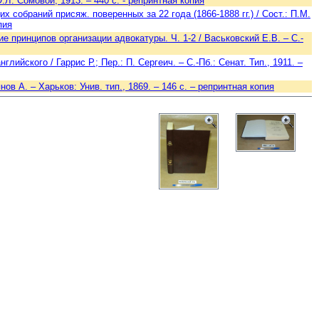
О.Л. Сомовой, 1913. – 440 с. - репринтная копия
 собраний присяж. поверенных за 22 года (1866-1888 гг.) / Сост.: П.М.
пия
 принципов организации адвокатуры. Ч. 1-2 / Васьковский Е.В. – С.-
йского / Гаррис Р.; Пер.: П. Сергеич. – С.-Пб.: Сенат. Тип., 1911. –
ов А. – Харьков: Унив. тип., 1869. – 146 c. – репринтная копия