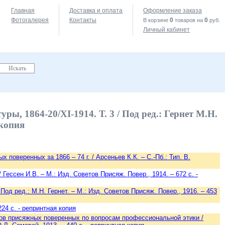
Главная
Доставка и оплата
Оформление заказа
Фотогалерея
Контакты
0
0
В корзине
товаров на
руб.
Личный кабинет
ы, 1864-20/XI-1914. Т. 3 / Под ред.: Гернет М.Н.
 копия
поверенных за 1866 – 74 г. / Арсеньев К.К. – С.-Пб.: Тип. В.
 Гессен И.В. – М.: Изд. Советов Присяж. Повер., 1914. – 672 с. -
Под ред.: М.Н. Гернет. – М.: Изд. Советов Присяж. Повер., 1916. – 453
224 с. - репринтная копия
ов присяжных поверенных по вопросам профессиональной этики /