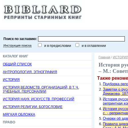
Поиск по заглавию:
Инструкция поиска
и в предисловии
и в оглавлении
КАТАЛОГ КНИГ
Главная
/
ИСТОРИЯ
История рус
ОБЩИЙ СПИСОК
– М.: Совет
АНТРОПОЛОГИЯ. ЭТНОГРАФИЯ
Также реком
ИСТОРИЯ
Подборка репр
ИСТОРИЯ ВЕДОМСТВ, ОРГАНИЗАЦИЙ, В Т. Ч.
Заметки о рус
УЧЕБНЫХ. ПЕРСОНАЛИИ
Демакова, 1875
История русско
ИСТОРИЯ НАУК, ИСКУССТВ, ПРОФЕССИЙ
репринтная ко
ИСТОРИЯ РЕЛИГИИ. БОГОСЛОВИЕ
История русско
с. - репринтна
МЯГКАЯ ОБЛОЖКА
Очерки об адво
ПРАВО
Правила адво