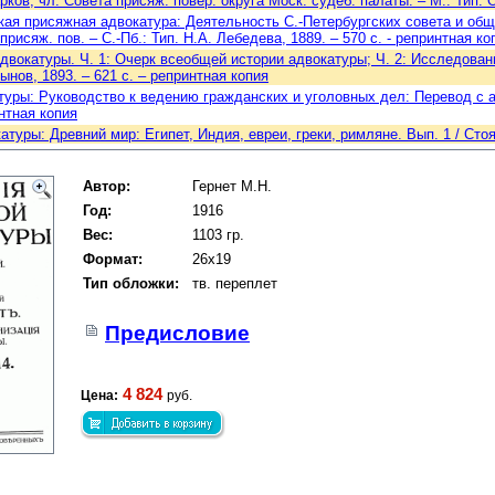
рков, чл. Совета присяж. повер. округа Моск. судеб. палаты. – М.: Тип. 
кая присяжная адвокатура: Деятельность С.-Петербургских совета и общих
рисяж. пов. – С.-Пб.: Тип. Н.А. Лебедева, 1889. – 570 с. - репринтная ко
двокатуры. Ч. 1: Очерк всеобщей истории адвокатуры; Ч. 2: Исследование
ынов, 1893. – 621 с. – репринтная копия
уры: Руководство к ведению гражданских и уголовных дел: Перевод с англи
интная копия
туры: Древний мир: Египет, Индия, евреи, греки, римляне. Вып. 1 / Стоян
Автор:
Гернет М.Н.
Год:
1916
Вес:
1103 гр.
Формат:
26x19
Тип обложки:
тв. переплет
Предисловие
4 824
Цена:
руб.