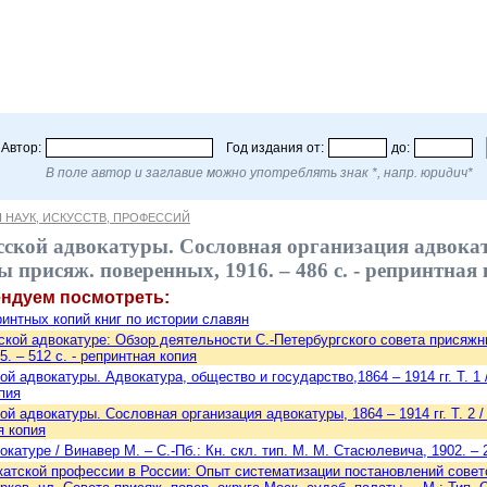
Автор:
Год издания от:
до:
В поле автор и заглавие можно употреблять знак *, напр. юридич*
 НАУК, ИСКУССТВ, ПРОФЕССИЙ
ской адвокатуры. Сословная организация адвокатур
ы присяж. поверенных, 1916. – 486 с. - репринтная
ендуем посмотреть:
интных копий книг по истории славян
ской адвокатуре: Обзор деятельности С.-Петербургского совета присяжных 
. – 512 с. - репринтная копия
й адвокатуры. Адвокатура, общество и государство,1864 – 1914 гг. Т. 1 /
пия
й адвокатуры. Сословная организация адвокатуры, 1864 – 1914 гг. Т. 2 / 
я копия
катуре / Винавер М. – С.-Пб.: Кн. скл. тип. М. М. Стасюлевича, 1902. – 
катской профессии в России: Опыт систематизации постановлений совет