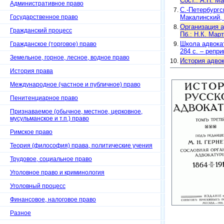
Сост.: А.Н. Ма
Административное право
С.-Петербургс
Государственное право
Макалинский, п
Организация а
Гражданский процесс
Пб.: Н.К. Март
Школа адвокат
Гражданское (торговое) право
284 с. – репр
Земельное, горное, лесное, водное право
История адвока
История права
Международное (частное и публичное) право
Пенитенциарное право
Признаваемое (обычное, местное, церковное,
мусульманское и т.п.) право
Римское право
Теория (философия) права, политические учения
Трудовое, социальное право
Уголовное право и криминология
Уголовный процесс
Финансовое, налоговое право
Разное