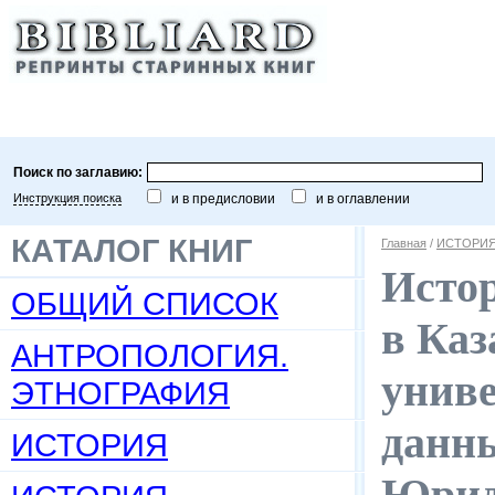
Поиск по заглавию:
Инструкция поиска
и в предисловии
и в оглавлении
КАТАЛОГ КНИГ
Главная
/
ИСТОРИЯ 
Исто
ОБЩИЙ СПИСОК
в Ка
АНТРОПОЛОГИЯ.
униве
ЭТНОГРАФИЯ
данн
ИСТОРИЯ
Юрид