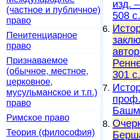
изд. 
(частное и публичное)
508 с
право
Истор
Пенитенциарное
закл
право
автор
Признаваемое
Ренне
(обычное, местное,
301 с
церковное,
Истор
мусульманское и т.п.)
проф.
право
Башма
Римское право
Очерк
Теория (философия)
Берша