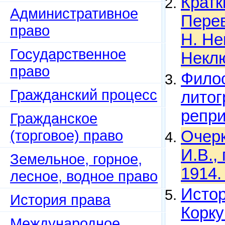
Кратк
Административное
Перев
право
Н. Не
Государственное
Неклю
право
Филос
Гражданский процесс
литог
репри
Гражданское
(торговое) право
Очерк
И.В.,
Земельное, горное,
1914.
лесное, водное право
Истор
История права
Корку
Международное