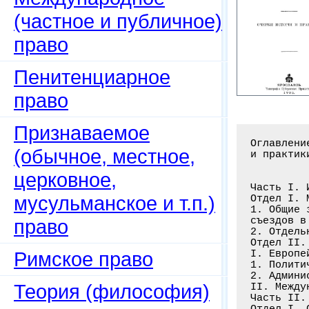
(частное и публичное)
право
Пенитенциарное
право
Признаваемое
Оглавлени
(обычное, местное,
и практик
церковное,
Часть I. 
мусульманское и т.п.)
Отдел I. 
1. Общие 
съездов в
право
2. Отдель
Отдел II.
Римское право
I. Европе
1. Полити
2. Админи
Теория (философия)
II. Между
Часть II.
Отдел I. 