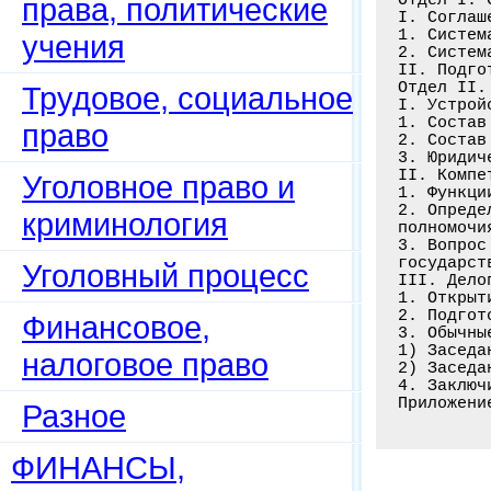
права, политические
I. Соглаш
1. Систем
учения
2. Систем
II. Подго
Отдел II.
Трудовое, социальное
I. Устрой
1. Состав
право
2. Состав
3. Юридич
II. Компе
Уголовное право и
1. Функци
2. Опреде
криминология
полномочи
3. Вопрос
государст
Уголовный процесс
III. Дело
1. Открыт
2. Подгот
Финансовое,
3. Обычны
1) Заседа
налоговое право
2) Заседа
4. Заключ
Разное
ФИНАНСЫ,