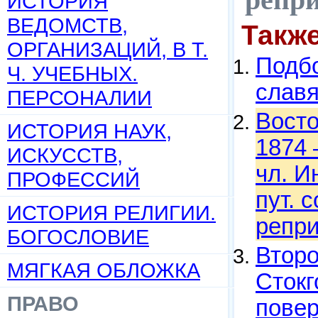
ИСТОРИЯ
ВЕДОМСТВ,
Такж
ОРГАНИЗАЦИЙ, В Т.
Подбо
Ч. УЧЕБНЫХ.
слав
ПЕРСОНАЛИИ
Восто
ИСТОРИЯ НАУК,
1874 
ИСКУССТВ,
чл. И
ПРОФЕССИЙ
пут. с
ИСТОРИЯ РЕЛИГИИ.
репри
БОГОСЛОВИЕ
Втор
МЯГКАЯ ОБЛОЖКА
Стокг
ПРАВО
повер