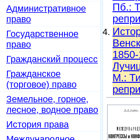
Пб.: 
Административное
репри
право
Истор
Государственное
Венск
право
1850-
Гражданский процесс
Лучиц
Гражданское
М.: Т
(торговое) право
репри
Земельное, горное,
лесное, водное право
История права
Международное