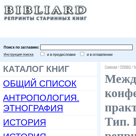
Поиск по заглавию:
Инструкция поиска
и в предисловии
и в оглавлении
КАТАЛОГ КНИГ
Главная
/
ПРАВО
/
М
Межд
ОБЩИЙ СПИСОК
конфе
АНТРОПОЛОГИЯ.
практ
ЭТНОГРАФИЯ
Тип. Г
ИСТОРИЯ
репр