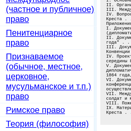
I. Основн
II. Орган
(частное и публичное)
III. Межд
IV. Вопро
право
Креста . 
Приложения
I. Докуме
Пенитенциарное
(дипломат
II. Докум
право
года" . .
III. Доку
Конвенции
Признаваемое
IV. Проек
середины 
(обычное, местное,
V. Докуме
дипломати
церковное,
1864 года
VI. Докум
мусульманское и т.п.)
конференц
осуществл
право
VII. Межд
солдат и 
VIII. Пож
Римское право
IX. Матер
Теория (философия)