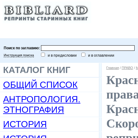
Поиск по заглавию:
Инструкция поиска
и в предисловии
и в оглавлении
КАТАЛОГ КНИГ
Главная
/
ПРАВО
/
М
Красн
ОБЩИЙ СПИСОК
права
АНТРОПОЛОГИЯ.
Красн
ЭТНОГРАФИЯ
Скоро
ИСТОРИЯ
репр