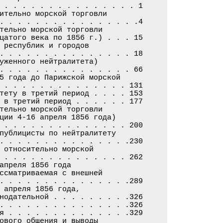
 . . . . . . . . . . . . . . . 1

ительно морской торговли

. . . . . . . . . . . . . . . .4

тельно морской торговли

цатого века по 1856 г.) . . . 15

 республик и городов

. . . . . . . . . . . . . . . 18

уженного нейтралитета)

. . . . . . . . . . . . . . . 66

5 года до Парижской морской

 . . . . . . . . . . . . . . 131

тету в третий период . . . . 153

 в третий период . . . . . . 177

тельно морской торговли

ции 4-16 апреля 1856 года)

 . . . . . . . . . . . . . . 200

публицисты по нейтралитету

. . . . . . . . . . . . . . .230

 относительно морской

 . . . . . . . . . . . . . . 262

апреля 1856 года

ссматриваемая с внешней

. . . . . . . . . . . . . . .289

 апреля 1856 года,

нодательной . . . . . . . . .326

. . . . . . . . . . . . . . .326

я . . . . . . . . . . . . . .329

ового общения и выводы
