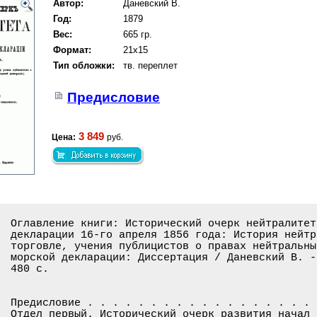
Автор:
Даневский В.
Год:
1879
Вес:
665 гр.
Формат:
21x15
Тип обложки:
тв. переплет
Предисловие
3 849
Цена:
руб.
Оглавление книги: Исторический очерк нейтралитет
декларации 16-го апреля 1856 года: История нейтр
торговле, учения публицистов о правах нейтральны
морской декларации: Диссертация / Даневский В. -
480 с.

Предисловие . . . . . . . . . . . . . . . . . . 
Отдел первый. Исторический очерк развития начал 