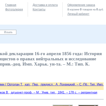
Главная
Доставка и оплата
Оформление заказа
Фотогалерея
Контакты
0
0
В корзине
товаров на
руб.
Личный кабинет
ой декларации 16-го апреля 1856 года: История
ицистов о правах нейтральных и исследование
рив.-доц. Имп. Харьк. ун-та. – М.: Тип. К.
 Ортолан Т., кап.; Пер., предисл.: А. Лохвицкий. – С.-Пб.: Тип. Имп.
 В., адъюнкт-проф. – М.: Унив. тип., 1841. – 178 c. – репринтная