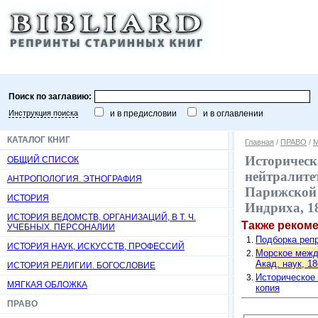
Поиск по заглавию:
Инструкция поиска
и в предисловии
и в оглавлении
КАТАЛОГ КНИГ
Главная
/
ПРАВО
/
М
Историческ
ОБЩИЙ СПИСОК
нейтралите
АНТРОПОЛОГИЯ. ЭТНОГРАФИЯ
Парижской м
ИСТОРИЯ
Индриха, 18
ИСТОРИЯ ВЕДОМСТВ, ОРГАНИЗАЦИЙ, В Т. Ч.
Также реком
УЧЕБНЫХ. ПЕРСОНАЛИИ
Подборка репр
ИСТОРИЯ НАУК, ИСКУССТВ, ПРОФЕССИЙ
Морское между
Акад. наук, 18
ИСТОРИЯ РЕЛИГИИ. БОГОСЛОВИЕ
Историческое 
МЯГКАЯ ОБЛОЖКА
копия
ПРАВО