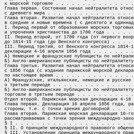
к морской торговле . . . . . . . . . . . . . . .
Глава первая. Состояние начал нейтралитета относ
с древнего мира . . . . . . . . . . . . . . . . 
Глава вторая. Развитие начал нейтралитета относи
в средние и новые времена ( с десятого и одиннад
I. Период первый от образования морских торговых
и упрочения христианства до 1780 года . . . . . 
II. Период второй, от 1780 года (от первого воор
до 1814-15 года (до Венского конгресса) . . . . 
III. Период третий, от Венского конгресса 1814-1
декларации 4-16 апреля 1856 года . . . . . . . .
А) Немецкие и французские публицисты по нейтрали
Б) Англо-американские публицисты по нейтралитету
Глава третья. Развития начал нейтралитета относи
с 1856 года (с издания парижской морской деклара
по настоящее время . . . . . . . . . . . . . . .
А) Французские, итальянские, немецкие и русские 
о третьем периоде . . . . . . . . . . . . . . . 
Б) Англо-американские публицисты по нейтралитету
торговли в третьем периоде . . . . . . . . . . .
Отдел второй. Парижская морская декларация 4-16 
Глава первая. Декларация 16 апреля 1856 года, ра
стороны, т.е. с точки зрения договорной . . . . 
Глава вторая. Парижская морская декларация 16-го
рассматриваемая с точки зрения международно-зако
§ I . . . . . . . . . . . . . . . . . . . . . . 
§ II. О принципе международного правового общени
§ III. Установление принципа международного прав