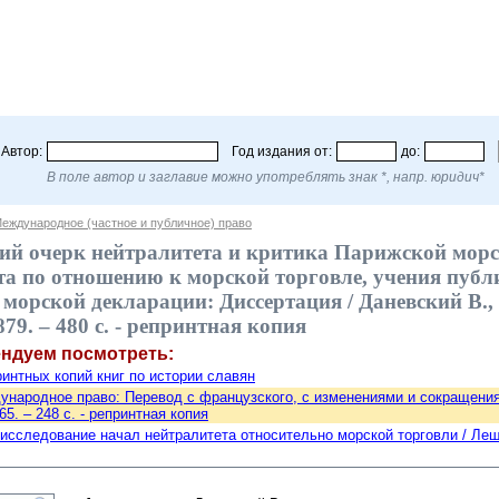
Автор:
Год издания от:
до:
В поле автор и заглавие можно употреблять знак *, напр. юридич*
еждународное (частное и публичное) право
ий очерк нейтралитета и критика Парижской морск
та по отношению к морской торговле, учения публ
орской декларации: Диссертация / Даневский В., п
79. – 480 с. - репринтная копия
ендуем посмотреть:
интных копий книг по истории славян
народное право: Перевод с французского, с изменениями и сокращениями /
65. – 248 с. - репринтная копия
исследование начал нейтралитета относительно морской торговли / Лешков