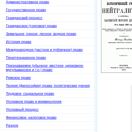
Административное право
Государственное право
Гражданский процесс
Гражданское (торговое) право
Земельное, горное, лесное, водное право
История права
Международное (частное и публичное) право
Пенитенциарное право
Признаваемое (обычное, местное, церковное,
мусульманское и т.п.) право
Римское право
Теория (философия) права, политические учения
Трудовое, социальное право
Уголовное право и криминология
Уголовный процесс
Финансовое, налоговое право
Разное