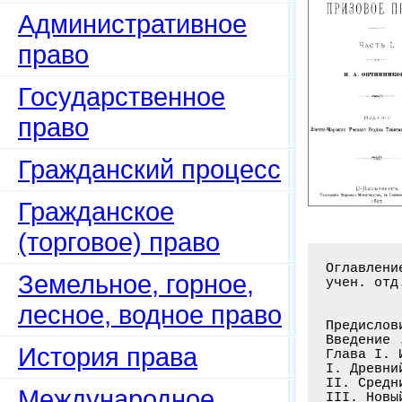
Административное
право
Государственное
право
Гражданский процесс
Гражданское
(торговое) право
Оглавлени
Земельное, горное,
учен. отд
лесное, водное право
Предислов
Введение 
История права
Глава I. 
I. Древни
II. Средн
Международное
III. Новы