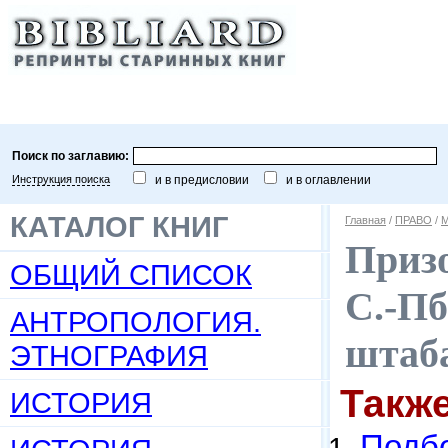
Поиск по заглавию:
Инструкция поиска
и в предисловии
и в оглавлении
КАТАЛОГ КНИГ
Главная
/
ПРАВО
/
М
Призо
ОБЩИЙ СПИСОК
С.-Пб
АНТРОПОЛОГИЯ.
штаба
ЭТНОГРАФИЯ
Такж
ИСТОРИЯ
Подбо