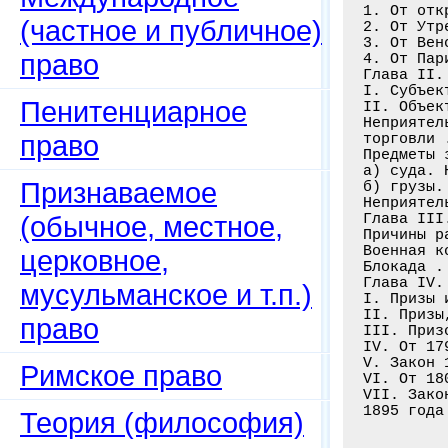
1. От отк
(частное и публичное)
2. От Утр
3. От Вен
право
4. От Пар
Глава II.
I. Субъек
Пенитенциарное
II. Объек
Неприятел
право
торговли 
Предметы з
а) суда. 
Признаваемое
б) грузы.
Неприятел
(обычное, местное,
Глава III
Причины р
Военная к
церковное,
Блокада .
Глава IV.
мусульманское и т.п.)
I. Призы 
II. Призы
право
III. Приз
IV. От 17
V. Закон 
Римское право
VI. От 18
VII. Зако
Теория (философия)