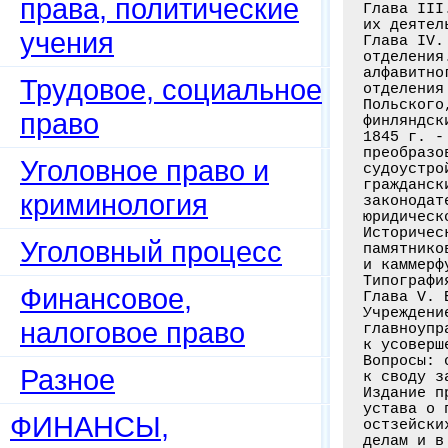
права, политические
Глава III
их деятел
учения
Глава IV.
отделения
алфавитно
Трудовое, социальное
отделения
Польского
право
финляндск
1845 г. -
преобразо
Уголовное право и
судоустро
гражданск
криминология
законодат
юридическ
Историчес
Уголовный процесс
памятнико
и каммерф
Типографи
Финансовое,
Глава V. 
Учреждени
налоговое право
главноупр
к усоверш
Вопросы: 
Разное
к своду з
Издание п
устава о 
ФИНАНСЫ,
остзейски
делам и в