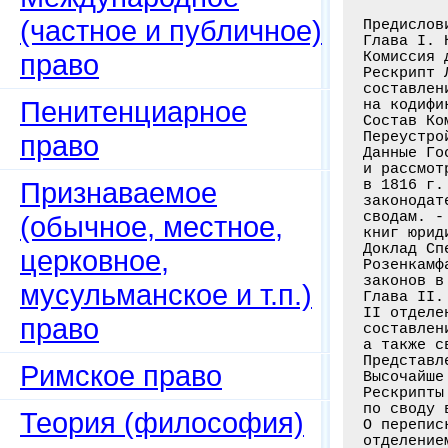
(частное и публичное)
Предислов
Глава I. 
право
Комиссия 
Рескрипт 
составлен
Пенитенциарное
на кодифи
Состав Ко
Переустро
право
Данные Го
и рассмот
Признаваемое
в 1816 г.
законодат
сводам. -
(обычное, местное,
книг юрид
Доклад Сп
церковное,
Розенкамф
законов в
мусульманское и т.п.)
Глава II.
II отделе
право
составлен
а также с
Представл
Римское право
Высочайше
Рескрипты
по своду 
Теория (философия)
О перепис
отделение