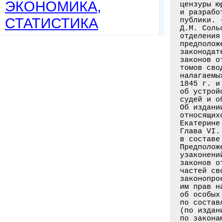
ЭКОНОМИКА,
цензуры ю
и разрабо
СТАТИСТИКА
публики. 
Д.М. Соль
отделения
предполож
законодат
законов о
томов сво
налагаемы
1845 г. и
об устрой
судей и о
Об издани
относящих
Екатерине
Глава VI.
в составе
Предполож
узаконени
законов о
частей св
законопро
им прав н
об особых
по состав
(по издан
по закона