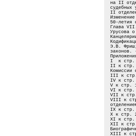
на II отд
судебных 
II отделе
Изменение
50-летия 
Глава VII
Урусова о
Канцеляри
Кодификац
Э.В. Фриш
законов. 
Приложения
I  к стр.
II к стр.
Комиссии 
III к стр
IV к стр.
V к стр. 
VI к стр.
VII к стр
VIII к ст
отделение
IX к стр.
Х к стр. 
XI к стр.
XII к стр
Биографич
XIII к ст