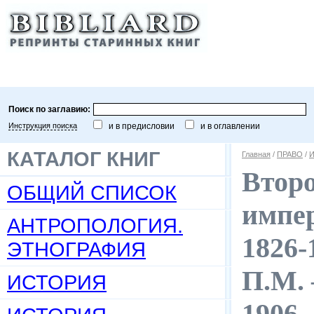
Поиск по заглавию:
Инструкция поиска
и в предисловии
и в оглавлении
КАТАЛОГ КНИГ
Главная
/
ПРАВО
/
И
Второ
ОБЩИЙ СПИСОК
импер
АНТРОПОЛОГИЯ.
1826-
ЭТНОГРАФИЯ
П.М. 
ИСТОРИЯ
1906.