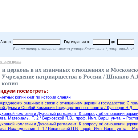
Автор:
Год издания от:
до:
В поле автор и заглавие можно употреблять знак *, напр. юридич*
стория права
о и церковь в их взаимных отношениях в Московск
Учреждение патриаршества в России / Шпаков А.Я., 
 копия
ендуем посмотреть:
интных копий книг по истории славян
обрядческих общинах в связи с отношением церкви и государства: С пр
ой Думы и Особой Комиссии Государственного совета / Кузнецов Н.Д. – С
ховной коллегии и Духовный регламент: К вопросу об отношении церкви
ва. Материалы. Т. 2 / Верховской П.В., проф. Имп. Варш. ун-та. – Ростов
ховной коллегии и Духовный регламент: К вопросу об отношении церкви
ава. Исследование. Т. 1 / Верховской П.В., проф. Имп. Варш. ун-та. – Рос