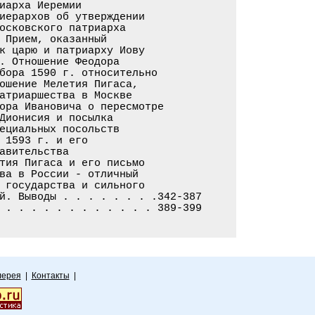
иарха Иеремии

иерархов об утверждении

осковского патриарха

 Прием, оказанный

к царю и патриарху Иову

. Отношение Феодора

бора 1590 г. относительно

ошение Мелетия Пигаса,

атриаршества в Москве

ора Ивановича о пересмотре

Дионисия и посылка

ециальных посольств

 1593 г. и его

авительства

тия Пигаса и его письмо

ва в России - отличный

 государства и сильного

й. Выводы . . . . . . . .342-387

лерея
|
Контакты
|