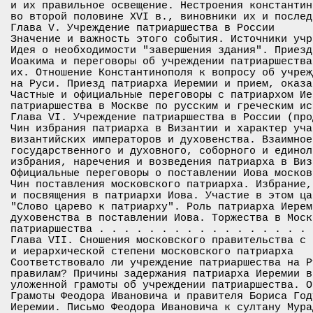
и их правильное освещение. Нестроения константин
во второй половине XVI в., виновники их и послед
Глава V. Учреждение патриаршества в России

Значение и важность этого события. Источники учр
Идея о необходимости "завершения здания". Приезд
Иоакима и переговоры об учреждении патриаршества
их. Отношение Константинополя к вопросу об учреж
на Руси. Приезд патриарха Иеремии и прием, оказа
Частные и официальные переговоры с патриархом Ие
патриаршества в Москве по русским и греческим ис
Глава VI. Учреждение патриаршества в России (прод
Чин избрания патриарха в Византии и характер уча
византийских императоров и духовенства. Взаимное
государственного и духовного, соборного и единол
избрания, наречения и возведения патриарха в Виз
Официальные переговоры о поставлении Иова москов
Чин поставления московского патриарха. Избрание,
и посвящения в патриархи Иова. Участие в этом ца
"Слово царево к патриарху". Роль патриарха Иерем
духовенства в поставлении Иова. Торжества в Моск
патриаршества . . . . . . . . . . . . . . . . . 
Глава VII. Сношения московского правительства с 
и иерархической степени московского патриарха

Соответствовало ли учреждение патриаршества на Р
правилам? Причины задержания патриарха Иеремии в
уложенной грамоты об учреждении патриаршества. О
Грамоты Феодора Ивановича и правителя Бориса Год
Иеремии. Письмо Феодора Ивановича к султану Мура