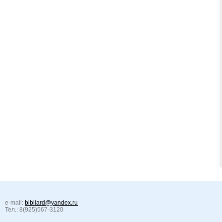
e-mail:
bibliard@yandex.ru
Тел.: 8(925)567-3120