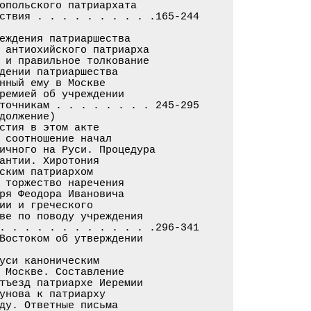
опольского патриархата

ствия . . . . . . . . . .165-244

еждения патриаршества

 антиохийского патриарха

 и правильное толкование

дении патриаршества

нный ему в Москве

ремией об учреждении

точникам . . . . . . . . 245-295

олжение)

стия в этом акте

 соотношение начал

ичного на Руси. Процедура

антии. Хиротония

ским патриархом

 торжество наречения

ря Феодора Ивановича

ии и греческого

ве по поводу учреждения

. . . . . . . . . . . . .296-341

Востоком об утверждении

уси каноническим

 Москве. Составление

тъезд патриархе Иеремии

унова к патриарху

ду. Ответные письма
