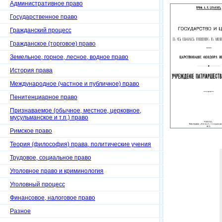
Административное право
Государственное право
Гражданский процесс
Гражданское (торговое) право
Земельное, горное, лесное, водное право
История права
Международное (частное и публичное) право
Пенитенциарное право
Признаваемое (обычное, местное, церковное,
мусульманское и т.п.) право
Римское право
Теория (философия) права, политические учения
Трудовое, социальное право
Уголовное право и криминология
Уголовный процесс
Финансовое, налоговое право
Разное