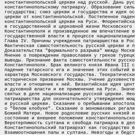
константинопольской церкви над русской. Дань рус
константинопольскому патриарху. Образование силь
государства; союз церкви и государства и идея ос
церкви от константинопольской. Постепенное паден
константинопольской церкви на Руси. Флорентийска
в государственной и церковной жизни Московского 
Константинополя и произведенное им впечатление в
государственной власти в процессе национализации
Глава IV. Причины учреждения патриаршества в Рос
Фактическая самостоятельность русской церкви и п
Доказательства "формального разрыва" между Москв
Мнение о повреждении православия у греков турецк
выводы. Признание факта самостоятельности русско
Константинополя. Брак великого князя Ивана III с
падение татарского ига и значение этих событий в
характера Московского государства. Теократически
историческое призвание Москвы. Учение духовенств
власти и отношение к ней. Византийская идея цент
и духовной власти и ее применение на Руси. Значе
святых в деле национализации русской церкви. Нео
патриаршества для окончательного утверждения мощ
и русской церкви. Сказание о пребывании апостола
о "белом клобуке". Сказание о мономаховых регали
Божией Матери. Новое родословие русских князей и
состояние и внешнее положение константинопольско
Веротерпимость султана и свобода патриарха в дела
Константинопольский патриархат как государство в
Взаимоотношения папы и султана. Невзгоды и бедст