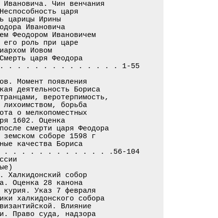
 Ивановича. Чин венчания

Неспособность царя

ь царицы Ирины

одора Ивановича

ем Феодором Ивановичем

 его роль при царе

иархом Иовом

Смерть царя Феодора

. . . . . . . . . . . . . . 1-55

ов. Момент появления

кая деятельность Бориса

транцами, веротерпимость,

 лихоимством, борьба

ота о мелкопоместных

ря 1602. Оценка

после смерти царя Феодора

 земском соборе 1598 г

ные качества Бориса

 . . . . . . . . . . . . .56-104

сии

е)

. Халкидонский собор

а. Оценка 28 канона

 курия. Указ 7 февраля

ики халкидонского собора

византийской. Влияние

и. Право суда, надзора
