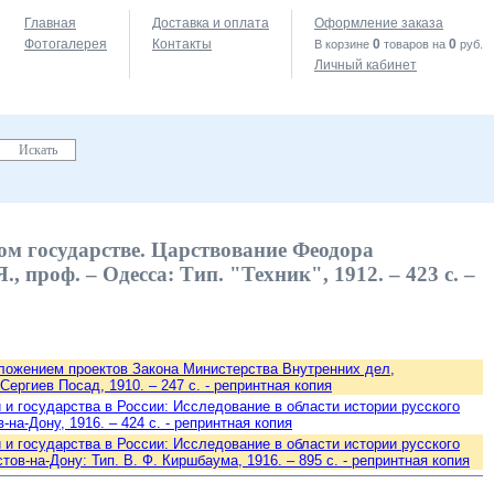
Главная
Доставка и оплата
Оформление заказа
Фотогалерея
Контакты
0
0
В корзине
товаров на
руб.
Личный кабинет
ом государстве. Царствование Феодора
проф. – Одесса: Тип. "Техник", 1912. – 423 с. –
иложением проектов Закона Министерства Внутренних дел,
ергиев Посад, 1910. – 247 с. - репринтная копия
 и государства в России: Исследование в области истории русского
-на-Дону, 1916. – 424 с. - репринтная копия
 и государства в России: Исследование в области истории русского
тов-на-Дону: Тип. В. Ф. Киршбаума, 1916. – 895 с. - репринтная копия