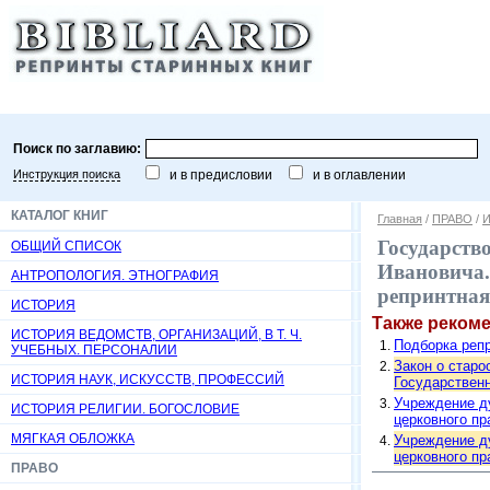
Поиск по заглавию:
Инструкция поиска
и в предисловии
и в оглавлении
КАТАЛОГ КНИГ
Главная
/
ПРАВО
/
И
Государств
ОБЩИЙ СПИСОК
Ивановича. 
АНТРОПОЛОГИЯ. ЭТНОГРАФИЯ
репринтная
ИСТОРИЯ
Также реком
ИСТОРИЯ ВЕДОМСТВ, ОРГАНИЗАЦИЙ, В Т. Ч.
Подборка репр
УЧЕБНЫХ. ПЕРСОНАЛИИ
Закон о старо
ИСТОРИЯ НАУК, ИСКУССТВ, ПРОФЕССИЙ
Государственн
Учреждение ду
ИСТОРИЯ РЕЛИГИИ. БОГОСЛОВИЕ
церковного пра
МЯГКАЯ ОБЛОЖКА
Учреждение ду
церковного пр
ПРАВО