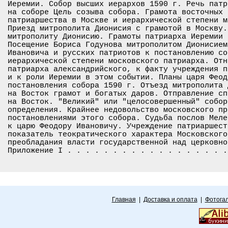
Иеремии. Собор высших иерархов 1590 г. Речь патр
на соборе Цель созыва собора. Грамота восточных 
патриаршества в Москве и иерархической степени м
Приезд митрополита Дионисия с грамотой в Москву.
митрополиту Дионисию. Грамоты патриарха Иеремии 
Посещение Бориса Годунова митрополитом Дионисием
Ивановича и русских патриотов к постановлению со
иерархической степени московского патриарха. Отн
патриарха александрийского, к факту учреждения п
и к роли Иеремии в этом событии. Планы царя Феод
постановления собора 1590 г. Отъезд митрополита 
на Восток грамот и богатых даров. Отправление сп
на Восток. "Великий" или "целосовершенный" собор
определения. Крайнее недовольство московского пр
постановлениями этого собора. Судьба послов Меле
к царю Феодору Ивановичу. Учреждение патриаршест
показатель теократического характера Московского
преобладания власти государственной над церковно
Главная
|
Доставка и оплата
|
Фотога