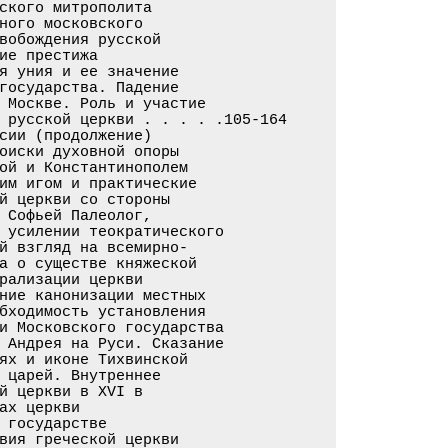
ского митрополита

ного московского

вобождения русской

ие престижа

я уния и ее значение

государства. Падение

 Москве. Роль и участие

 русской церкви . . . . .105-164

сии (продолжение)

оиски духовной опоры

ой и Константинополем

им игом и практические

й церкви со стороны

 Софьей Палеолог,

 усилении теократического

й взгляд на всемирно-

а о существе княжеской

рализации церкви

ние канонизации местных

бходимость установления

и Московского государства

 Андрея на Руси. Сказание

ях и иконе Тихвинской

 царей. Внутреннее

й церкви в XVI в

х церкви

 государстве

вия греческой церкви
