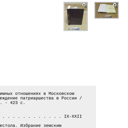
имных отношениях в Московском

еждение патриаршества в России /

. - 423 с.

 . . . . . . . . . . . . IX-XXII

естола. Избрание земским
