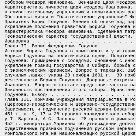
собором Феодора Ивановича. Венчание царя Феодора
Характеристика личности царя Феодора Ивановича. 
к самостоятельному управлению и политическая рол
Обстановка жизни и "благочестивые упражнения" Фе
Правитель Борис Годунов. Мнение об опеке над цар
Укрепление положения правителя Бориса Годунова и
Характеристика Феодора Ивановича, сделанная патр
Теократический характер государственной власти. 
Ивановича . . . . . . . . . . . . . . . . . . . 
Глава II. Борис Феодорович Годунов

История Бориса Годунова в памятниках и у историк
Бориса Годунова на политической сцене. Политичес
Годунова: примирение с соседями, сношение с инос
укрепление границ государства и Сибири, борьба с
с экономическим кризисом. Вопрос о тарханах. Заб
служилых людях: указы 28 ноября 1601 г., 30 нояб
деятельности Бориса Годунова. Дворцовые интриги 
Ивановича. Вопрос о составе представительства на
Законность постановления этого собора. Нравствен
Годунова. Выводы . . . . . . . . . . . . . . . .
Глава III. Причины учреждения патриаршества в Рос
(Церковно-иерархические и церковно-государственны
Зависимость и подчинение русской церкви Византии
451 г. п. 9, 17 и 28 правила халкидонского собор
у Т. Барсова, А.С. Павлова. 28 правило и римская
452 г. императора Маркиана об утверждении догмат
Существенные признаки подчинения русской церкви 
монгольского ига на национализацию русской церкв