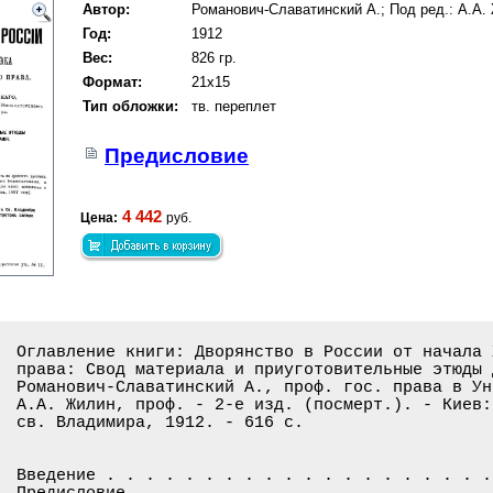
Автор:
Романович-Славатинский А.; Под ред.: А.А.
Год:
1912
Вес:
826 гр.
Формат:
21x15
Тип обложки:
тв. переплет
Предисловие
4 442
Цена:
руб.
Оглавление книги: Дворянство в России от начала 
права: Свод материала и приуготовительные этюды 
Романович-Славатинский А., проф. гос. права в Ун
А.А. Жилин, проф. - 2-е изд. (посмерт.). - Киев:
св. Владимира, 1912. - 616 с.

Введение . . . . . . . . . . . . . . . . . . . .
Предисловие . . . . . . . . . . . . . . . . . . 