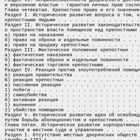
и верховною властью - гарантия личных прав сосло
Глава четвертая. Крепостное право и его значение
Раздел I. Историческое развитие вопроса о том, к
крепостными людьми . . . . . . . . . . . . . . .
Раздел II. Историческое развитие законодательств
о пространстве власти помещиков над крепостными 
а) право на наказания . . . . . . . . . . . . . 
б) право на оброки и издельные повинности . . . 
в) право на продажу крепостных . . . . . . . . .
Раздел III. Фактическое положение крепостных . .
а) фактические наказания . . . . . . . . . . . .
б) фактические оброки и издельные повинности . .
в) фактическая торговля крепостными . . . . . . 
Раздел IV. Реакция против злоупотреблений помещи
А) реакция правительства . . . . . . . . . . . .
Б) реакция крепостных . . . . . . . . . . . . . 
а) пассивная реакция . . . . . . . . . . . . . .
1) побеги . . . . . . . . . . . . . . . . . . . 
2) самоубийства . . . . . . . . . . . . . . . . 
б) активная реакция . . . . . . . . . . . . . . 
1) волнения . . . . . . . . . . . . . . . . . . 
2) убийства помещиков . . . . . . . . . . . . . 
Раздел V. Историческое развитие идеи об освобожд
путем борьбы аболиционистов и крепостников . . .
Глава пятая. Историческое развитие корпоративных
участия в местном суде и управлении . . . . . . 
Раздел I. Отсутствие местных дворянских обществ 
службы в 1762 г . . . . . . . . . . . . . . . . 