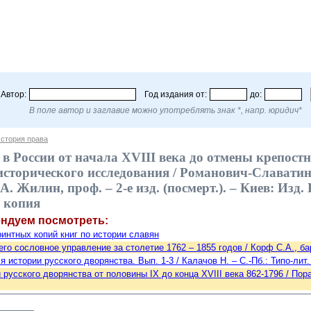
Автор:
Год издания от:
до:
В поле автор и заглавие можно употреблять знак *, напр. юридич*
стория права
 в России от начала XVIII века до отмены крепост
сторического исследования / Романович-Славатинск
.А. Жилин, проф. – 2-е изд. (посмерт.). – Киев: Изд.
 копия
ендуем посмотреть:
интных копий книг по истории славян
го сословное управление за столетие 1762 – 1855 годов / Корф С.А., бар.
 истории русского дворянства. Вып. 1-3 / Калачов Н. – С.-Пб.: Типо-лит. 
 русского дворянства от половины IX до конца XVIII века 862-1796 / Пора