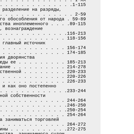
. . . . . . . . . . . . . .1-115

 разделение на разряды,

. . . . . . . . . . . . . . 2-59

го обособления от народа . 59-89

ства иноплеменного . . . .89-115

, вознаграждение

. . . . . . . . . . . . .116-213

 . . . . . . . . . . . . 118-156

 главный источник

 . . . . . . . . . . . . 156-174

 . . . . . . . . . . . . 174-185

ия дворянства

еды ее . . . . . . . . . 185-213

ание . . . . . . . . . . 214-278

ственной . . . . . . . . 220-233

 . . . . . . . . . . . . 220-226

 . . . . . . . . . . . . 226-233

 и как оно постепенно

. . . . . . . . . . . . .233-244

ной собственности

 . . . . . . . . . . . . 244-264

. . . . . . . . . . . . .246-250

. . . . . . . . . . . . .250-254

 . . . . . . . . . . . . 254-264

а заниматься торговлей

 . . . . . . . . . . . . 264-272

ины . . . . . . . . . . .272-275

нства, защищаемого судом
