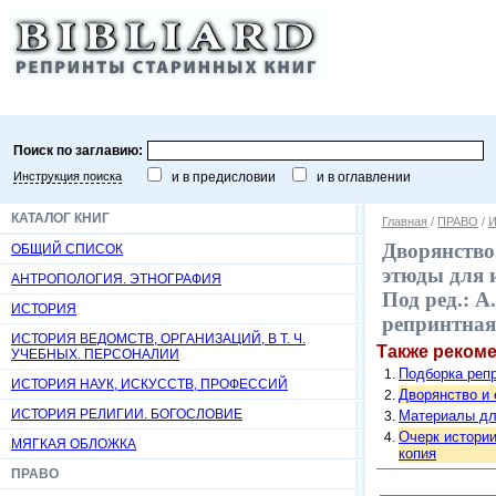
Поиск по заглавию:
Инструкция поиска
и в предисловии
и в оглавлении
КАТАЛОГ КНИГ
Главная
/
ПРАВО
/
И
Дворянство
ОБЩИЙ СПИСОК
этюды для и
АНТРОПОЛОГИЯ. ЭТНОГРАФИЯ
Под ред.: А
ИСТОРИЯ
репринтная
ИСТОРИЯ ВЕДОМСТВ, ОРГАНИЗАЦИЙ, В Т. Ч.
Также реком
УЧЕБНЫХ. ПЕРСОНАЛИИ
Подборка репр
ИСТОРИЯ НАУК, ИСКУССТВ, ПРОФЕССИЙ
Дворянство и е
ИСТОРИЯ РЕЛИГИИ. БОГОСЛОВИЕ
Материалы для
Очерк истории
МЯГКАЯ ОБЛОЖКА
копия
ПРАВО