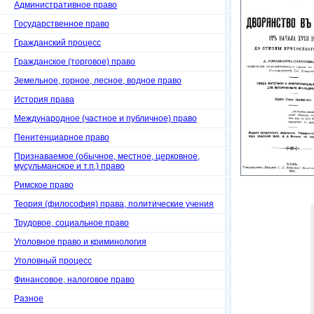
Административное право
Государственное право
Гражданский процесс
Гражданское (торговое) право
Земельное, горное, лесное, водное право
История права
Международное (частное и публичное) право
Пенитенциарное право
Признаваемое (обычное, местное, церковное,
мусульманское и т.п.) право
Римское право
Теория (философия) права, политические учения
Трудовое, социальное право
Уголовное право и криминология
Уголовный процесс
Финансовое, налоговое право
Разное