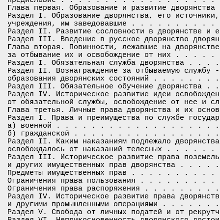
Глава первая. Образование и развитие дворянства 
Раздел I. Образование дворянства, его источники,
учреждения, им заведовавшие . . . . . . . . . . 
Раздел II. Развитие сословности в дворянстве и е
Раздел III. Введение в русское дворянство дворян
Глава вторая. Повинности, лежавшие на дворянстве
за отбывание их и освобождение от них . . . . . 
Раздел I. Обязательная служба дворянства . . . .
Раздел II. Вознаграждение за отбываемую службу -
образования дворянских состояний . . . . . . . .
Раздел III. Обязательное обучение дворянства . .
Раздел IV. Историческое развитие идеи освобожден
от обязательной службы, освобождение от нее и сл
Глава третья. Личные права дворянства и их основ
Раздел I. Права и преимущества по службе государ
а) военной . . . . . . . . . . . . . . . . . . .
б) гражданской . . . . . . . . . . . . . . . . .
Раздел II. Каким наказаниям подлежало дворянства
освобождалось от наказаний телесных . . . . . . 
Раздел III. Историческое развитие права поземель
и других имущественных прав дворянства . . . . .
Предметы имущественных прав . . . . . . . . . . 
Ограничения права пользования . . . . . . . . . 
Ограничения права распоряжения . . . . . . . . .
Раздел IV. Историческое развитие права дворянств
и другими промышленными операциями . . . . . . .
Раздел V. Свобода от личных податей и от рекрутч
Раздел VI. Неприкосновенность дворянского достои