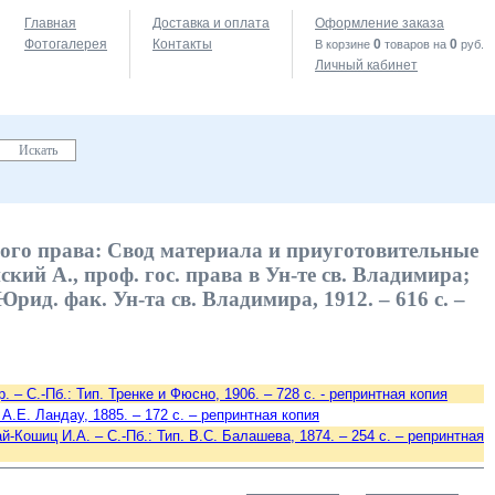
Главная
Доставка и оплата
Оформление заказа
Фотогалерея
Контакты
0
0
В корзине
товаров на
руб.
Личный кабинет
ного права: Свод материала и приуготовительные
ий А., проф. гос. права в Ун-те св. Владимира;
 Юрид. фак. Ун-та св. Владимира, 1912. – 616 с. –
 – С.-Пб.: Тип. Тренке и Фюсно, 1906. – 728 с. - репринтная копия
А.Е. Ландау, 1885. – 172 c. – репринтная копия
й-Кошиц И.А. – С.-Пб.: Тип. В.С. Балашева, 1874. – 254 c. – репринтная