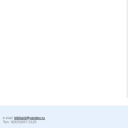
e-mail:
bibliard@yandex.ru
Тел.: 8(925)567-3120