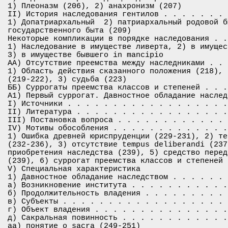
1) Плеоназм (206), 2) анахронизм (207)

II) История наследования гентилов . . . . . . . 
1) Допатриархальный ­ 2) патриархальный родовой б
государственного быта (209)

Некоторые компликации в порядке наследования . .
1) Наследование в имуществе ливерта, 2) в имущес
3) в имуществе бывшего in mancipio

АА) Отсутствие преемства между наследниками . . 
1) Область действия сказанного положения (218), 
(219-222), 3) судьба (223)

ББ) Суррогаты преемства классов и степеней . . .
А1) Первый суррогат. Давностное обладание наследс
I) Источники . . . . . . . . . . . . . . . . . .
II) Литература . . . . . . . . . . . . . . . . .
III) Постановка вопроса . . . . . . . . . . . . 
IV) Мотивы обособления . . . . . . . . . . . . .
1) Ошибка древней юриспруденции (229-231), 2) те
(232-236), 3) отсутствие tempus deliberandi (237
приобретения наследства (239), 5) средство перед
(239), 6) суррогат преемства классов и степеней

V) Специальная характеристика

1) Давностное обладание наследством . . . . . . 
а) Возникновение института . . . . . . . . . . .
б) Продолжительность владения . . . . . . . . . 
в) Субъекты . . . . . . . . . . . . . . . . . . 
г) Объект владения . . . . . . . . . . . . . . .
д) Сакральная повинность . . . . . . . . . . . .
аа) понятие o sacra (249-251)
