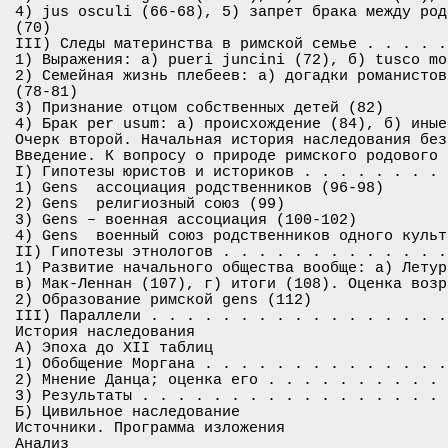
4) jus osculi (66-68), 5) запрет брака между род
(70)

III) Следы материнства в римской семье . . . . .
1) Выражения: а) pueri juncini (72), б) tusco mo
2) Семейная жизнь плебеев: а) догадки романистов
(78-81)

3) Признание отцом собственных детей (82)

4) Брак per usum: а) происхождение (84), б) иные
Очерк второй. Начальная история наследования без
Введение. К вопросу о природе римского родового 
I) Гипотезы юристов и историков . . . . . . . . 
1) Gens ­ ассоциация родственников (96-98)

2) Gens ­ религиозный союз (99)

3) Gens – военная ассоциация (100-102)

4) Gens ­ военный союз родственников одного культ
II) Гипотезы этнологов . . . . . . . . . . . . .
1) Развитие начального общества вообще: а) Летур
в) Мак-Леннан (107), г) итоги (108). Оценка возр
2) Образование римской gens (112)

III) Параллели . . . . . . . . . . . . . . . . .
История наследования

А) Эпоха до XII таблиц

1) Обобщение Моргана . . . . . . . . . . . . . .
2) Мнение Данца; оценка его . . . . . . . . . . 
3) Результаты . . . . . . . . . . . . . . . . . 
Б) Цивильное наследование

Источники. Программа изложения

Анализ
