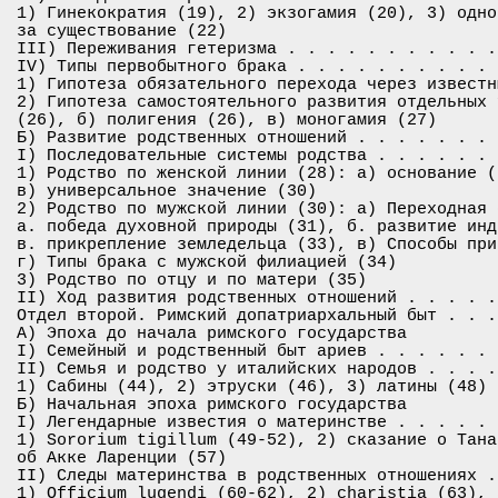
1) Гинекократия (19), 2) экзогамия (20), 3) одно
за существование (22)

III) Переживания гетеризма . . . . . . . . . . .
IV) Типы первобытного брака . . . . . . . . . . 
1) Гипотеза обязательного перехода через известн
2) Гипотеза самостоятельного развития отдельных 
(26), б) полигения (26), в) моногамия (27)

Б) Развитие родственных отношений . . . . . . . 
I) Последовательные системы родства . . . . . . 
1) Родство по женской линии (28): а) основание (
в) универсальное значение (30)

2) Родство по мужской линии (30): а) Переходная 
а. победа духовной природы (31), б. развитие инд
в. прикрепление земледельца (33), в) Способы при
г) Типы брака с мужской филиацией (34)

3) Родство по отцу и по матери (35)

II) Ход развития родственных отношений . . . . .
Отдел второй. Римский допатриархальный быт . . .
А) Эпоха до начала римского государства

I) Семейный и родственный быт ариев . . . . . . 
II) Семья и родство у италийских народов . . . .
1) Сабины (44), 2) этруски (46), 3) латины (48)

Б) Начальная эпоха римского государства

I) Легендарные известия о материнстве . . . . . 
1) Sororium tigillum (49-52), 2) сказание о Тана
об Акке Ларенции (57)

II) Следы материнства в родственных отношениях .
1) Officium lugendi (60-62), 2) charistia (63), 