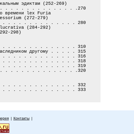
кальным эдиктам (252-269)

. . . . . . . . . . . . . . .270

о времени lex Furia

essorium (272-279)

 . . . . . . . . . . . . . . 280

lucrativa (284-292)

292-298)

 . . . . . . . . . . . . . . 310

аследником другому . . . . . 315

 . . . . . . . . . . . . . . 316

 . . . . . . . . . . . . . . 318

 . . . . . . . . . . . . . . 319

. . . . . . . . . . . . . . .320

 . . . . . . . . . . . . . . 332

 . . . . . . . . . . . . . . 333
лерея
|
Контакты
|