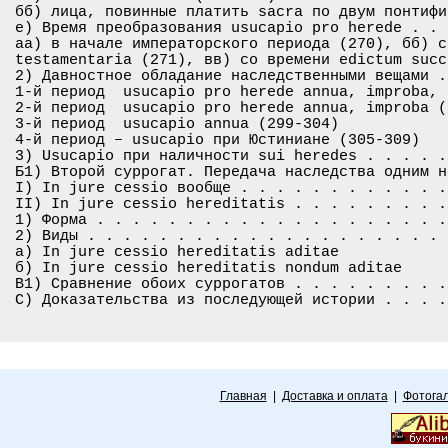
бб) лица, повинные платить sacra по двум понтифи
е) Время преобразования usucapio pro herede . . 
аа) в начале императорского периода (270), бб) с
testamentaria (271), вв) со времени edictum succ
2) Давностное обладание наследственными вещами .
1-й период ­ usucapio pro herede annua, improba, 
2-й период ­ usucapio pro herede annua, improba (
3-й период ­ usucapio annua (299-304)

4-й период – usucapio при Юстиниане (305-309)

3) Usucapio при наличности sui heredes . . . . .
Б1) Второй суррогат. Передача наследства одним н
I) In jure cessio вообще . . . . . . . . . . . .
II) In jure cessio hereditatis . . . . . . . . .
1) Форма . . . . . . . . . . . . . . . . . . . .
2) Виды . . . . . . . . . . . . . . . . . . . . 
а) In jure cessio hereditatis aditae

б) In jure cessio hereditatis nondum aditae

В1) Сравнение обоих суррогатов . . . . . . . . .
С) Доказательства из последующей истории . . . .
Главная
|
Доставка и оплата
|
Фотога