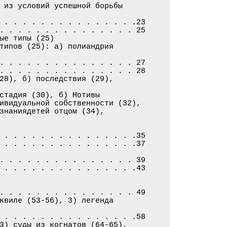
 из условий успешной борьбы

 . . . . . . . . . . . . . . .23

. . . . . . . . . . . . . . . 25

ые типы (25)

типов (25): а) полиандрия

. . . . . . . . . . . . . . . 27

. . . . . . . . . . . . . . . 28

28), б) последствия (29),

стадия (30), б) Мотивы

ивидуальной собственности (32),

знаниядетей отцом (34),

 . . . . . . . . . . . . . . .35

 . . . . . . . . . . . . . . .37

. . . . . . . . . . . . . . . 39

 . . . . . . . . . . . . . . .43

. . . . . . . . . . . . . . . 49

квиле (53-56), 3) легенда

 . . . . . . . . . . . . . . .58

3) суды из когнатов (64-65),
