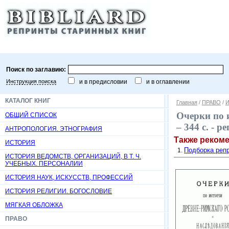
Поиск по заглавию:
Инструкция поиска
и в предисловии
и в оглавлении
КАТАЛОГ КНИГ
Главная
/
ПРАВО
/
И
Очерки по и
ОБЩИЙ СПИСОК
– 344 с. - 
АНТРОПОЛОГИЯ. ЭТНОГРАФИЯ
Также реком
ИСТОРИЯ
Подборка репр
ИСТОРИЯ ВЕДОМСТВ, ОРГАНИЗАЦИЙ, В Т. Ч.
УЧЕБНЫХ. ПЕРСОНАЛИИ
ИСТОРИЯ НАУК, ИСКУССТВ, ПРОФЕССИЙ
ИСТОРИЯ РЕЛИГИИ. БОГОСЛОВИЕ
МЯГКАЯ ОБЛОЖКА
ПРАВО