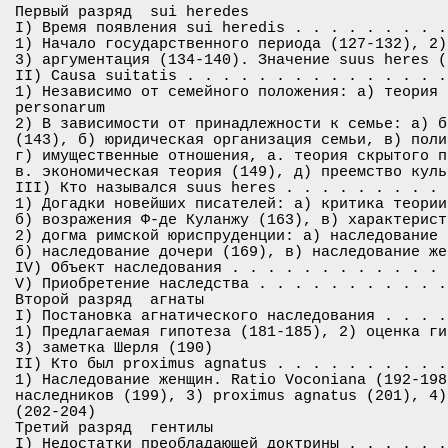
Первый разряд ­ sui heredes

I) Время появления sui heredis . . . . . . . . .
1) Начало государственного периода (127-132), 2)
3) аргументация (134-140). Значение suus heres (1
II) Causa suitatis . . . . . . . . . . . . . . .
1) Независимо от семейного положения: а) теория 
personarum

2) В зависимости от принадлежности к семье: а) б
(143), б) юридическая организация семьи, в) поли
г) имущественные отношения, а. теория скрытого п
в. экономическая теория (149), д) преемство куль
III) Кто назывался suus heres . . . . . . . . . 
1) Догадки новейших писателей: а) критика теории
б) возражения Ф-де Куланжу (163), в) характерист
2) догма римской юриспруденции: а) наследование 
б) наследование дочери (169), в) наследование жен
IV) Объект наследования . . . . . . . . . . . . 
V) Приобретение наследства . . . . . . . . . . .
Второй разряд ­ агнаты

I) Постановка агнатического наследования . . . .
1) Предлагаемая гипотеза (181-185), 2) оценка ги
3) заметка Шерля (190)

II) Кто был proximus agnatus . . . . . . . . . .
1) Наследование женщин. Ratio Voconiana (192-198
наследников (199), 3) proximus agnatus (201), 4)
(202-204)

Третий разряд ­ гентилы

I) Недостатки преобладающей доктрины . . . . . .