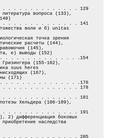
 . . . . . . . . . . . . . . 129

 литература вопроса (133),

40)

 . . . . . . . . . . . . . . 141

тожества воли и б) unitas

иологическая точка зрения

тические расчеты (144),

равомочия (145),

та, е) выводы (152)

. . . . . . . . . . . . . . .154

 Гризингера (155-162),

ика suus heres

нисходящих (167),

ы (171)

. . . . . . . . . . . . . . .176

 . . . . . . . . . . . . . . 178

 . . . . . . . . . . . . . . 181

потезы Хельдера (186-189),

 . . . . . . . . . . . . . . 191

), 2) дифференциация боковых

 приобретение наследства

 . . . . . . . . . . . . . . 205
