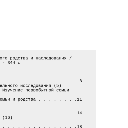
ого родства и наследования /

- 344 с

 . . . . . . . . . . . . . . . 8

ельного исследования (5)

 Изучение первобытной семьи

емьи и родства . . . . . . . .11

. . . . . . . . . . . . . . . 14

(16)

 . . . . . . . . . . . . . . .18
