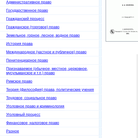
Административное право
Государственное право
Гражданский процесс
Гражданское (торговое) право
Земельное, горное, лесное, водное право
История права
Международное (частное и публичное) право
Пенитенциарное право
Признаваемое (обычное, местное, церковное,
мусульманское и т.п.) право
Римское право
Теория (философия) права, политические учения
Трудовое, социальное право
Уголовное право и криминология
Уголовный процесс
Финансовое, налоговое право
Разное