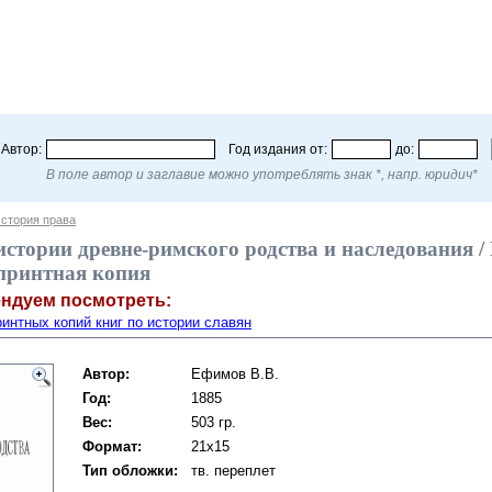
Автор:
Год издания от:
до:
В поле автор и заглавие можно употреблять знак *, напр. юридич*
стория права
стории древне-римского родства и наследования / Е
репринтная копия
ендуем посмотреть:
интных копий книг по истории славян
Автор:
Ефимов В.В.
Год:
1885
Вес:
503 гр.
Формат:
21x15
Тип обложки:
тв. переплет