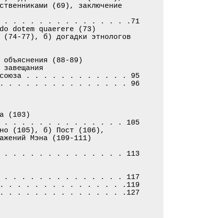
ственниками (69), заключение

 . . . . . . . . . . . . . . .71

do dotem quaerere (73)

 (74-77), б) догадки этнологов

 объяснения (88-89)

 завещания

союза . . . . . . . . . . . . 95

. . . . . . . . . . . . . . . 96

а (103)

 . . . . . . . . . . . . . . 105

но (105), б) Пост (106),

ажений Мэна (109-111)

 . . . . . . . . . . . . . . 113

 . . . . . . . . . . . . . . 117

. . . . . . . . . . . . . . .119

. . . . . . . . . . . . . . .127
