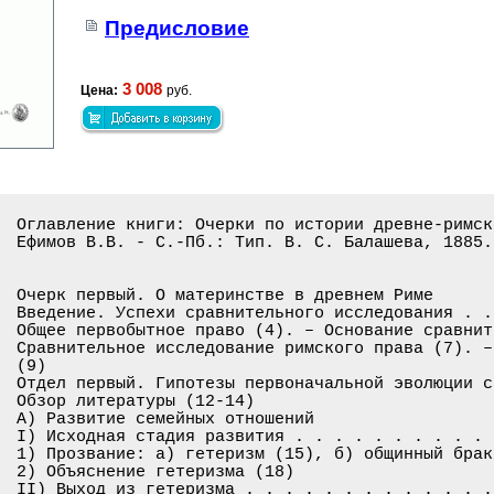
Предисловие
3 008
Цена:
руб.
Оглавление книги: Очерки по истории древне-римск
Ефимов В.В. - С.-Пб.: Тип. В. С. Балашева, 1885. 
Очерк первый. О материнстве в древнем Риме

Введение. Успехи сравнительного исследования . .
Общее первобытное право (4). – Основание сравнит
Сравнительное исследование римского права (7). –
(9)

Отдел первый. Гипотезы первоначальной эволюции с
Обзор литературы (12-14)

А) Развитие семейных отношений

I) Исходная стадия развития . . . . . . . . . . 
1) Прозвание: а) гетеризм (15), б) общинный брак 
2) Объяснение гетеризма (18)

II) Выход из гетеризма . . . . . . . . . . . . .