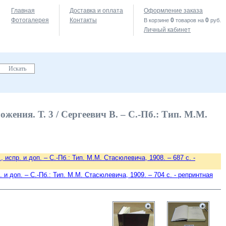
Главная
Доставка и оплата
Оформление заказа
Фотогалерея
Контакты
0
0
В корзине
товаров на
руб.
Личный кабинет
жения. Т. 3 / Сергеевич В. – С.-Пб.: Тип. М.М.
, испр. и доп. – С.-Пб.: Тип. М.М. Стасюлевича, 1908. – 687 с. -
. и доп. – С.-Пб.: Тип. М.М. Стасюлевича, 1909. – 704 с. - репринтная