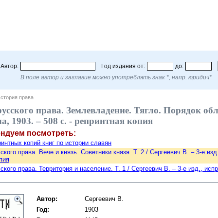
Автор:
Год издания от:
до:
В поле автор и заглавие можно употреблять знак *, напр. юридич*
стория права
усского права. Землевладение. Тягло. Порядок обло
, 1903. – 508 с. - репринтная копия
ендуем посмотреть:
интных копий книг по истории славян
кого права. Вече и князь. Советники князя. Т. 2 / Сергеевич В. – 3-е изд.
пия
кого права. Территория и население. Т. 1 / Сергеевич В. – 3-е изд., испр
Автор:
Сергеевич В.
Год:
1903