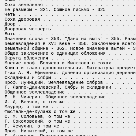
Соха земельная . . . . . . . . . . . . . . . . .
Ее размеры - 321. Сошное письмо - 325

Четь . . . . . . . . . . . . . . . . . . . . . .
Соха дворовая . . . . . . . . . . . . . . . . . 
Двор . . . . . . . . . . . . . . . . . . . . . .
Дворовая четверть . . . . . . . . . . . . . . . 
Выть . . . . . . . . . . . . . . . . . . . . . .
Значение слова - 353. "Дано на выть" - 355. Разм
землевладения в XVI веке - 356. Заключение всего
земельной общине - 362. Новое значение вытей - 36
Общее заключение о единицах обложения . . . . . 
Округа обложения . . . . . . . . . . . . . . . .
Мнение проф. Беляева и Милюкова о сохах . . . . 
Книга и глава дополнительная. Литература предмета
Г-жа А. Я. Ефименко. Долевая организация деревни
Складники и сябры . . . . . . . . . . . . . . . 
Проф. Лучицкий. Землевладение сябров . . . . . .
Г. Лаппо-Данилевский. Сябры и складники . . . . 
Общинное землевладение . . . . . . . . . . . . .
Б. Н. Чичерин. Общинное землевладение . . . . . 
И. Д. Беляев, о том же . . . . . . . . . . . . .
Маурер, о том же . . . . . . . . . . . . . . . .
Фюстель-де-Куланж о том же . . . . . . . . . . .
С. М. Соловьев, о том же . . . . . . . . . . . .
Г. Соколовский, о том же . . . . . . . . . . . .
Г. Чечулин, о том же . . . . . . . . . . . . . .
Проф. Никитский, о том же . . . . . . . . . . . 
Г. Дьяконов. Прикрепление крестьян . . . . . . .