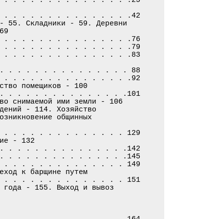
 . . . . . . . . . . . . . . .42

- 55. Складники - 59. Деревни

9

 . . . . . . . . . . . . . . .76

 . . . . . . . . . . . . . . .79

 . . . . . . . . . . . . . . .83

. . . . . . . . . . . . . . . 88

 . . . . . . . . . . . . . . .92

ство помещиков - 100

. . . . . . . . . . . . . . .101

во снимаемой ими земли - 106

дений - 114. Хозяйство

озникновение общинных

 . . . . . . . . . . . . . . 129

е - 132

. . . . . . . . . . . . . . .142

. . . . . . . . . . . . . . .145

 . . . . . . . . . . . . . . 149

еход к барщине путем

 . . . . . . . . . . . . . . 151

 года - 155. Выход и вывоз

. . . . . . . . . . . . . . .164
