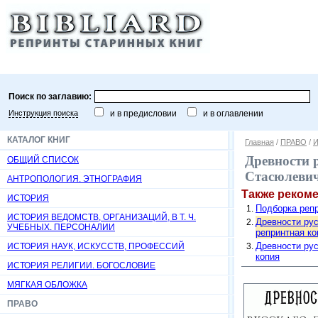
Поиск по заглавию:
Инструкция поиска
и в предисловии
и в оглавлении
КАТАЛОГ КНИГ
Главная
/
ПРАВО
/
И
Древности р
ОБЩИЙ СПИСОК
Стасюлевича
АНТРОПОЛОГИЯ. ЭТНОГРАФИЯ
Также реком
ИСТОРИЯ
Подборка репр
ИСТОРИЯ ВЕДОМСТВ, ОРГАНИЗАЦИЙ, В Т. Ч.
Древности русс
УЧЕБНЫХ. ПЕРСОНАЛИИ
репринтная ко
Древности русс
ИСТОРИЯ НАУК, ИСКУССТВ, ПРОФЕССИЙ
копия
ИСТОРИЯ РЕЛИГИИ. БОГОСЛОВИЕ
МЯГКАЯ ОБЛОЖКА
ПРАВО