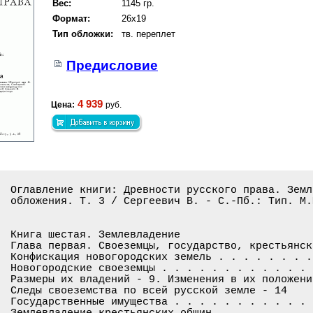
Вес:
1145 гр.
Формат:
26x19
Тип обложки:
тв. переплет
Предисловие
4 939
Цена:
руб.
Оглавление книги: Древности русского права. Земл
обложения. Т. 3 / Сергеевич В. - С.-Пб.: Тип. М.
Книга шестая. Землевладение

Глава первая. Своеземцы, государство, крестьянски
Конфискация новогородских земель . . . . . . . .
Новогородские своеземцы . . . . . . . . . . . . 
Размеры их владений - 9. Изменения в их положени
Следы своеземства по всей русской земле - 14

Государственные имущества . . . . . . . . . . . 
Землевладение крестьянских общин . . . . . . . .