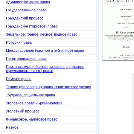
Административное право
Государственное право
Гражданский процесс
Гражданское (торговое) право
Земельное, горное, лесное, водное право
История права
Международное (частное и публичное) право
Пенитенциарное право
Признаваемое (обычное, местное, церковное,
мусульманское и т.п.) право
Римское право
Теория (философия) права, политические учения
Трудовое, социальное право
Уголовное право и криминология
Уголовный процесс
Финансовое, налоговое право
Разное