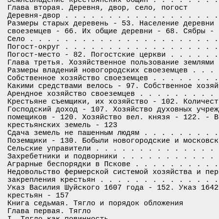
Глава вторая. Деревня, двор, село, погост

Деревня-двор . . . . . . . . . . . . . . . . . .
Размеры старых деревень - 53. Население деревни 
своеземцев - 66. Их общие деревни - 68. Сябры - 6
Село . . . . . . . . . . . . . . . . . . . . . .
Погост-округ . . . . . . . . . . . . . . . . . .
Погост-место - 82. Погостские церкви . . . . . .
Глава третья. Хозяйственное пользование землями

Размеры владений новогородских своеземцев . . . 
Собственное хозяйство своеземцев . . . . . . . .
Какими средствами велось - 97. Собственное хозяй
Арендное хозяйство своеземцев . . . . . . . . . 
Крестьяне съемщики, их хозяйство - 102. Количест
Господский доход - 107. Хозяйство духовных учреж
помещиков - 120. Хозяйство вел. князя - 122. - В
крестьянских земель - 123

Сдача земель не пашенным людям . . . . . . . . .
Поземщики - 130. Бобыли новогородские и московски
Сельские управители . . . . . . . . . . . . . . 
Захребетники и подворники . . . . . . . . . . . 
Аграрные беспорядки в Пскове . . . . . . . . . .
Недовольство фермерской системой хозяйства и пер
закрепления крестьян . . . . . . . . . . . . . .
Указ Василия Шуйского 1607 года - 152. Указ 1642
крестьян - 157

Книга седьмая. Тягло и порядок обложения

Глава первая. Тягло

I. Тягло как повинность . . . . . . . . . . . . 