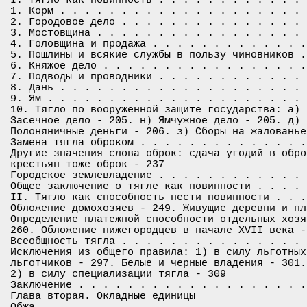
1. Корм . . . . . . . . . . . . . . . . . . . . 
2. Городовое дело . . . . . . . . . . . . . . . 
3. Мостовщина . . . . . . . . . . . . . . . . . 
4. Головщина и продажа . . . . . . . . . . . . .
5. Пошлины и всякие службы в пользу чиновников .
6. Княжое дело . . . . . . . . . . . . . . . . .
7. Подводы и проводники . . . . . . . . . . . . 
8. Дань . . . . . . . . . . . . . . . . . . . . 
9. Ям . . . . . . . . . . . . . . . . . . . . . 
10. Тягло по вооруженной защите государства: а) 
Засечное дело - 205. н) Ямчужное дело - 205. д) 
Полоняничные деньги - 206. з) Сборы на жалованье
Замена тягла оброком . . . . . . . . . . . . . .
Другие значения слова оброк: сдача угодий в обро
крестьян тоже оброк - 237

Городское землевладение . . . . . . . . . . . . 
Общее заключение о тягле как повинности . . . . 
II. Тягло как способность нести повинности . . .
Обложение домохозяев - 249. Живущие деревни и пл
Определение платежной способности отдельных хозя
260. Обложение нижегородцев в начале XVII века - 
Всеобщность тягла . . . . . . . . . . . . . . . 
Исключения из общего правила: 1) в силу льготных
льготчиков - 297. Белые и черные владения - 301.
2) в силу специализации тягла - 309

Заключение . . . . . . . . . . . . . . . . . . .
Глава вторая. Окладные единицы

Обжа . . . . . . . . . . . . . . . . . . . . . .